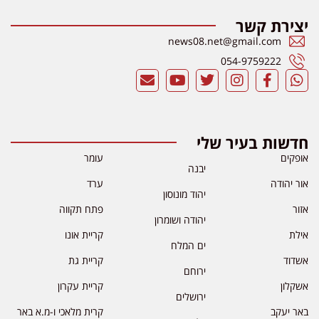
יצירת קשר
news08.net@gmail.com
054-9759222
חדשות בעיר שלי
אופקים
עומר
יבנה
אור יהודה
ערד
יהוד מונוסון
אזור
פתח תקווה
יהודה ושומרון
אילת
קריית אונו
ים המלח
אשדוד
קריית גת
ירוחם
אשקלון
קריית עקרון
ירושלים
באר יעקב
קרית מלאכי ו-מ.א באר