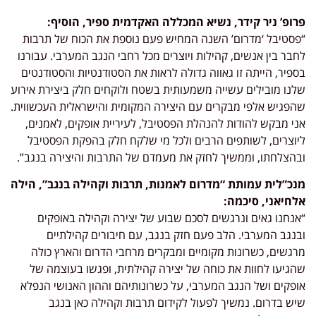
פרופ’ ניר קידר, נשיא המכללה האקדמית ספיר, הוסיף:
“פסטיבל ‘מדרום’ השנה המחיש פעם נוספת את הכוח של תרבות
לחבר בין אנשים, קהילות ויוצרים מכל רחבי הנגב המערבי. עבורנו
בספיר, הייתה זו גאווה גדולה לראות את הסטודנטיות והסטודנטים
שלנו מובילים עשייה משמעותית בשטח ולוקחים חלק ביצירת אירוע
שהפגיש אלפי מבקרים עם היצירה המקומית והישראלית העכשווית.
אני מבקש להודות להנהלת הפסטיבל, לעיריית אופקים, לאמנים,
ליוצרים, לשותפים הרבים ולכל מי שלקח חלק בהפקת הפסטיבל
ובהצלחתו, וממשיך לחזק את מעמדם של התרבות והיצירה בנגב”.
מנכ”לית עמותת “מדרום לאמנות, תרבות וקהילה בנגב”, הילה
אלחיאני, סיכמה:
“אנחנו גאים ונרגשים לסכם שבוע של יצירה וקהילה באופקים
ובנגב המערבי. הלב פעם חזק בנגב, עם חיבורים קהילתיים
מרגשים, כשרונות מקומיים ומבקרים מרחבי הדרום והארץ כולה
שהגיעו לחוות את כוחה של יצירה קהילתית, ופגשו בעוצמה של
אופקים ושל הנגב המערבי, על כשרונותיהם וההון האנושי הנפלא
שיש בדרום. נמשיך לפעול לקידום תרבות וקהילה כאן בנגב