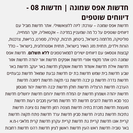
חדשות אפס שמונה | חדשות 08 -
דיווחים שוטפים
חדשות אפס שמונה – עורכת: ליזה ללוצאשווילי. אתר חדשות מוביל עם
דיווחים שוטפים על כל מה שמעניין במדינה – אקטואליה, יוקר המחייה,
פוליטיקה, מלחמה בישראל, ביטחון, תרבות, קהילה, ספורט, בריאות, צרכנות,
הורות וילדים, תחזית מזג האויר בישראל, תחזית אסטרולוגית, בישראל – כולל
קבוצות ווטסאפ עם דיווחים ישירים לסמארטפונים
ללא תשלום
. חדשות אפס
שמונה הינו אתר מקומי אזורי חדשות אופקים חדשות אור יהודה חדשות אזור
חדשות אילת חדשות אשדוד חדשות אשקלון חדשות באר יעקב חדשות באר
שבע חדשות בית שמש חדשות בת ים חדשות גבעת שמואל חדשות גבעתיים
חדשות גדרה חדשות גן יבנה חדשות גני תקווה חדשות דימונה חדשות
הערבה חדשות הרצליה חדשות חולון חדשות יבנה חדשות יהוד מונוסון
חדשות יהודה ושומרון חדשות ים המלח חדשות ירוחם חדשות ירושלים חדשות
כפר סבא חדשות להבים חדשות לוד חדשות מודיעין מכבים רעות חדשות
מועצות חדשות מזכרת בתיה חדשות מצפה רמון חדשות נס ציונה חדשות
נתיבות חדשות נתניה חדשות סביון חדשות ערד חדשות פתח תקווה חדשות
קריית אונו חדשות קריית גת חדשות קריית עקרון חדשות קרית מלאכי ו-מ.א
באר טוביה חדשות ראש העין חדשות ראשון לציון חדשות רהט חדשות רחובות