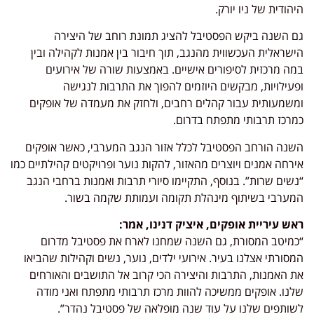
היהודית של ניו יורק.
גם השנה ביקש הפסטיבל להציג תמונת רוחב של היצירה
הישראלית העכשווית מהנגב, תוך חיבור בין אמנות לקהילה ובין
במה מרכזית לסיפורים אישיים. באמצעות שורה של אירועים
ופעילויות, מבקשים היוזמים להפוך את התרבות לנגישה
ומשמעותית עבור קהלים רחבים, ולחזק את מעמדה של אופקים
כמרכז תרבותי מתפתח בדרום.
השנה הורחב הפסטיבל לכלל אזור הנגב המערבי, כאשר אופקים
אירחה אמנים ויוצרים מהאזור, להקות נוער ופרויקטים קהילתיים כמו
“נשים שרות”. בנוסף, התקיימו סיורי תרבות ואמנות ברחבי הנגב
המערבי בשיתוף מינהלת תקומה ועמותת שקמה בשור.
ראש עיריית אופקים, איציק דנינו, אמר:
“כמיטב המסורת, גם השנה שמחנו לארח את פסטיבל מדרום
המסורתי אצלנו בעיר. אירועי ילדים, נוער, נשים וקהילות שהביאו
את האמנות, התרבות והיצירה הכי קרוב אל התושבים והאורחים
שלנו. אופקים ממשיכה להוות מרכז תרבותי מתפתח ואני מודה
לשותפים שלנו על עוד שנה מופלאה של פסטיבל נהדר”.