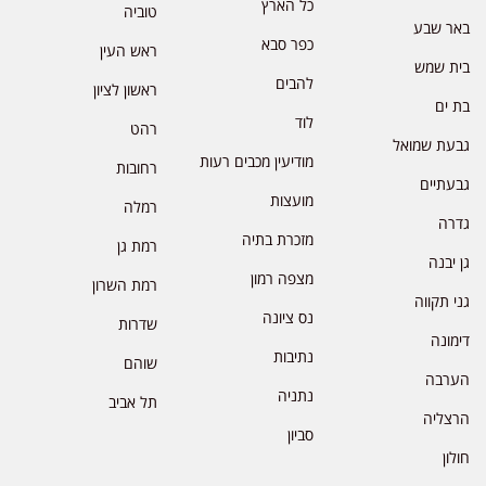
כל הארץ
טוביה
באר שבע
כפר סבא
ראש העין
בית שמש
להבים
ראשון לציון
בת ים
לוד
רהט
גבעת שמואל
מודיעין מכבים רעות
רחובות
גבעתיים
מועצות
רמלה
גדרה
מזכרת בתיה
רמת גן
גן יבנה
מצפה רמון
רמת השרון
גני תקווה
נס ציונה
שדרות
דימונה
נתיבות
שוהם
הערבה
נתניה
תל אביב
הרצליה
סביון
חולון