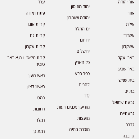
אור יהודה
ערד
יהוד מונוסון
אזור
פתח תקווה
יהודה ושומרון
אילת
קריית אונו
ים המלח
אשדוד
קריית גת
ירוחם
אשקלון
קריית עקרון
ירושלים
באר יעקב
קרית מלאכי ו-מ.א באר
כל הארץ
טוביה
באר שבע
כפר סבא
ראש העין
בית שמש
להבים
ראשון לציון
בת ים
לוד
רהט
גבעת שמואל
מודיעין מכבים רעות
רחובות
גבעתיים
מועצות
רמלה
גדרה
מזכרת בתיה
רמת גן
גן יבנה