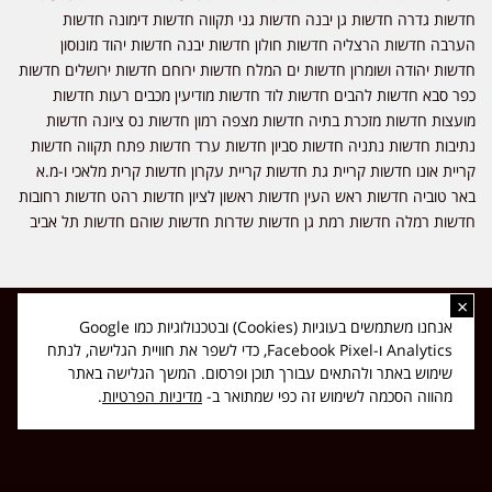
חדשות גדרה חדשות גן יבנה חדשות גני תקווה חדשות דימונה חדשות
הערבה חדשות הרצליה חדשות חולון חדשות יבנה חדשות יהוד מונוסון
חדשות יהודה ושומרון חדשות ים המלח חדשות ירוחם חדשות ירושלים חדשות
כפר סבא חדשות להבים חדשות לוד חדשות מודיעין מכבים רעות חדשות
מועצות חדשות מזכרת בתיה חדשות מצפה רמון חדשות נס ציונה חדשות
נתיבות חדשות נתניה חדשות סביון חדשות ערד חדשות פתח תקווה חדשות
קריית אונו חדשות קריית גת חדשות קריית עקרון חדשות קרית מלאכי ו-מ.א
באר טוביה חדשות ראש העין חדשות ראשון לציון חדשות רהט חדשות רחובות
חדשות רמלה חדשות רמת גן חדשות שדרות חדשות שוהם חדשות תל אביב
×
כל הזכויות שמורות ל-ליזה ללוצאשווילי - חדשות אפס שמונה - דיווחים בזמן
אנחנו משתמשים בעוגיות (Cookies) ובטכנולוגיות כמו Google
אמת, נוסד בשנת 2019 | טל' לפרסומים 054-9759222 מייל מערכת
Analytics ו-Facebook Pixel, כדי לשפר את חוויית הגלישה, לנתח
news08.net@gmail.com
שימוש באתר ולהתאים עבורך תוכן ופרסום. המשך הגלישה באתר
❤
Made with
by
DIGITA
מהווה הסכמה לשימוש זה כפי שמתואר ב-
מדיניות הפרטיות
.