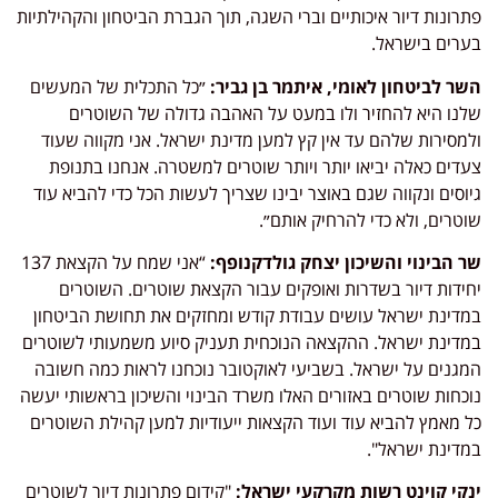
פתרונות דיור איכותיים וברי השגה, תוך הגברת הביטחון והקהילתיות
בערים בישראל.
השר לביטחון לאומי, איתמר בן גביר:
״כל התכלית של המעשים
שלנו היא להחזיר ולו במעט על האהבה גדולה של השוטרים
ולמסירות שלהם עד אין קץ למען מדינת ישראל. אני מקווה שעוד
צעדים כאלה יביאו יותר ויותר שוטרים למשטרה. אנחנו בתנופת
גיוסים ונקווה שגם באוצר יבינו שצריך לעשות הכל כדי להביא עוד
שוטרים, ולא כדי להרחיק אותם״.
שר הבינוי והשיכון יצחק גולדקנופף:
“אני שמח על הקצאת 137
יחידות דיור בשדרות ואופקים עבור הקצאת שוטרים. השוטרים
במדינת ישראל עושים עבודת קודש ומחזקים את תחושת הביטחון
במדינת ישראל. ההקצאה הנוכחית תעניק סיוע משמעותי לשוטרים
המגנים על ישראל. בשביעי לאוקטובר נוכחנו לראות כמה חשובה
נוכחות שוטרים באזורים האלו משרד הבינוי והשיכון בראשותי יעשה
כל מאמץ להביא עוד ועוד הקצאות ייעודיות למען קהילת השוטרים
במדינת ישראל".
ינקי קוינט רשות מקרקעי ישראל:
"קידום פתרונות דיור לשוטרים