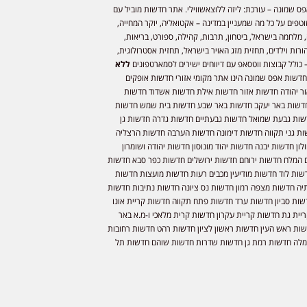
ס שמונה – עורכת: ליזה ללוצאשווילי. אתר חדשות מוביל עם
וטפים על כל מה שמעניין במדינה – אקטואליה, יוקר המחייה,
 מלחמה בישראל, ביטחון, תרבות, קהילה, ספורט, בריאות,
ורות וילדים, תחזית מזג האויר בישראל, תחזית אסטרולוגית,
 כולל קבוצות ווטסאפ עם דיווחים ישירים לסמארטפונים
ללא
חדשות אפס שמונה הינו אתר מקומי אזורי חדשות אופקים
ר יהודה חדשות אזור חדשות אילת חדשות אשדוד חדשות
דשות באר יעקב חדשות באר שבע חדשות בית שמש חדשות
שות גבעת שמואל חדשות גבעתיים חדשות גדרה חדשות גן
ות גני תקווה חדשות דימונה חדשות הערבה חדשות הרצליה
ון חדשות יבנה חדשות יהוד מונוסון חדשות יהודה ושומרון
 המלח חדשות ירוחם חדשות ירושלים חדשות כפר סבא חדשות
שות לוד חדשות מודיעין מכבים רעות חדשות מועצות חדשות
יה חדשות מצפה רמון חדשות נס ציונה חדשות נתיבות חדשות
שות סביון חדשות ערד חדשות פתח תקווה חדשות קריית אונו
יית גת חדשות קריית עקרון חדשות קרית מלאכי ו-מ.א באר
שות ראש העין חדשות ראשון לציון חדשות רהט חדשות רחובות
לה חדשות רמת גן חדשות שדרות חדשות שוהם חדשות תל