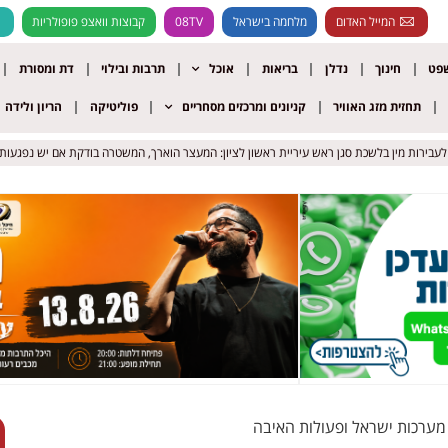
המייל האדום
מלחמה בישראל
08TV
קבוצות וואצפ פופולריות
שפט
חינוך
נדלן
בריאות
אוכל
תרבות ובילוי
דת ומסורת
תחזית מזג האוויר
קניונים ומרכזים מסחריים
פוליטיקה
הריון ולידה
ות מין בלשכת סגן ראש עיריית ראשון לציון: המעצר הוארך, המשטרה בודקת אם יש נפגעות נוספ
ות מין בלשכת סגן ראש עיריית ראשון לציון: המעצר הוארך, המשטרה בודקת אם יש נפגעות נוספ
 מערכות ישראל ופעולות האיבה