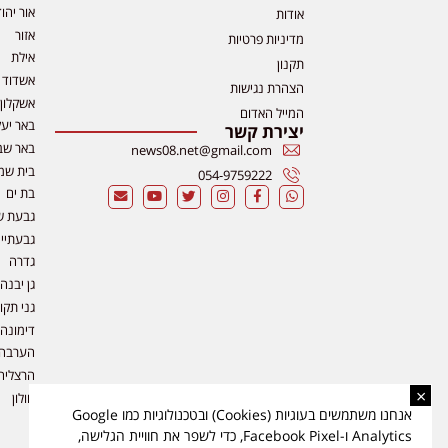
אור יהו
אודות
אזור
מדיניות פרטיות
אילת
תקנון
אשדוד
הצהרת נגישות
אשקלון
המייל האדום
באר יע
יצירת קשר
באר שב
news08.net@gmail.com
בית שמ
054-9759222
בת ים
גבעת ש
גבעתיי
גדרה
גן יבנה
גני תקו
דימונה
הערבה
הרצליה
×
חולון
אנחנו משתמשים בעוגיות (Cookies) ובטכנולוגיות כמו Google
Analytics ו-Facebook Pixel, כדי לשפר את חוויית הגלישה,