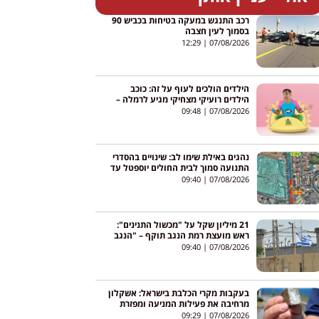
רכב התנגש במעקה בטיחות בכביש 90
בסמוך לעין חצבה
12:29
07/08/2026
הילדים הולכים לעוף על זה: כוכב
הילדים רועיקי מצחיקי מגיע לרמלה –
והכניסה חופשית
09:48
07/08/2026
נהגים באילת שימו לב: שינויים בהסדרי
התנועה סמוך לבית החולים יוספטל עד
סוף אוגוסט
09:40
07/08/2026
21 מיליון שקל על "מכשול התנינים":
ראש מועצת רמת הנגב תוקף – "הנגב
לא צריך עוד הצגת יח"צ"
09:40
07/08/2026
בעקבות מקרי הכלבת בישראל: אשקלון
מרחיבה את פעילות המניעה ומפזרת
חיסונים בשטחים הפתוחים
09:29
07/08/2026