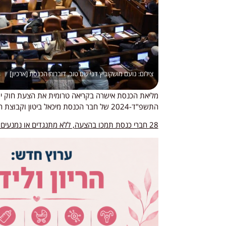
נועם מושקוביץ דני שם טוב, דוברות הכנסת [ארכיון]
מליאת הכנסת אישרה בקריאה טרומית את הצעת חוק יום
התשפ"ד-2024 של חבר הכנסת מיכאל ביטון וקבוצת חברי כנסת.
28 חברי כנסת תמכו בהצעה, ללא מתנגדים או נמנעים, והיא תועבר לדיון בוועדת החינוך, התרבות והספורט.