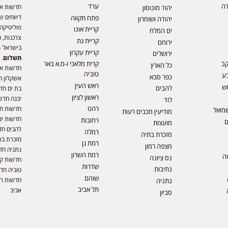
דה
ערד
חדשות אפ
יהוד מונוסון
דיווחים ש
פתח תקווה
יהודה ושומרון
פוליטיקה,
קריית אונו
ים המלח
צרכנות, ה
קריית גת
ירוחם
בישראל –
קריית עקרון
ירושלים
תשלום
. 
קב
קרית מלאכי ו-מ.א באר
כל הארץ
חדשות או
טוביה
ע
כפר סבא
אשקלון ח
ראש העין
ש
להבים
בת ים חד
ראשון לציון
יבנה חדש
לוד
רהט
חדשות חול
מואל
מודיעין מכבים רעות
חדשות ים
רחובות
ם
מועצות
להבים חד
רמלה
מזכרת בתיה
מזכרת בת
רמת גן
מצפה רמון
נתניה חד
רמת השרון
וה
נס ציונה
חדשות קר
שדרות
נתיבות
טוביה חד
שוהם
חדשות רמ
נתניה
תל אביב
אביב
סביון