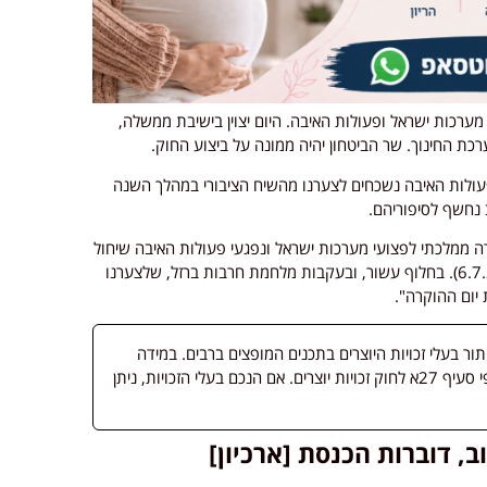
י מערכות ישראל ופעולות האיבה. היום יצוין בישיבת ממשלה,
 החינוך. שר הביטחון יהיה ממונה על ביצוע החוק.
עולות האיבה נשכחים לצערנו מהשיח הציבורי במהלך השנה
ב נחשף לסיפוריהם.
 הוקרה ממלכתי לפצועי מערכות ישראל ונפגעי פעולות האיבה שיחול
ביום י"ז בכסלו (החלטת ממשלה מס' 1814 מיום 6.7.2014). בחלוף עשור, ובעקבות מלחמת חרבות ברזל, שלצערנו
יום ההוקרה".
 בעלי זכויות היוצרים בתכנים המופצים ברבים. במידה
ופורסמה מדיה שבעליה אינו ידוע, השימוש נעשה לפי סעיף 27א לחוק זכויות יוצרים. אם הנכם בעלי הזכויות, ניתן
ב, דוברות הכנסת [ארכיון]