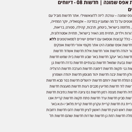
חדשות אפס שמונה | חדשות 08 - דיווחים
ם
ס שמונה – עורכת: ליזה ללוצאשווילי. אתר חדשות מוביל עם
וטפים על כל מה שמעניין במדינה – אקטואליה, יוקר המחייה,
 מלחמה בישראל, ביטחון, תרבות, קהילה, ספורט, בריאות,
ורות וילדים, תחזית מזג האויר בישראל, תחזית אסטרולוגית,
 כולל קבוצות ווטסאפ עם דיווחים ישירים לסמארטפונים
ללא
חדשות אפס שמונה הינו אתר מקומי אזורי חדשות אופקים
ר יהודה חדשות אזור חדשות אילת חדשות אשדוד חדשות
דשות באר יעקב חדשות באר שבע חדשות בית שמש חדשות
שות גבעת שמואל חדשות גבעתיים חדשות גדרה חדשות גן
ות גני תקווה חדשות דימונה חדשות הערבה חדשות הרצליה
ון חדשות יבנה חדשות יהוד מונוסון חדשות יהודה ושומרון
 המלח חדשות ירוחם חדשות ירושלים חדשות כפר סבא חדשות
שות לוד חדשות מודיעין מכבים רעות חדשות מועצות חדשות
יה חדשות מצפה רמון חדשות נס ציונה חדשות נתיבות חדשות
שות סביון חדשות ערד חדשות פתח תקווה חדשות קריית אונו
יית גת חדשות קריית עקרון חדשות קרית מלאכי ו-מ.א באר
שות ראש העין חדשות ראשון לציון חדשות רהט חדשות רחובות
לה חדשות רמת גן חדשות שדרות חדשות שוהם חדשות תל