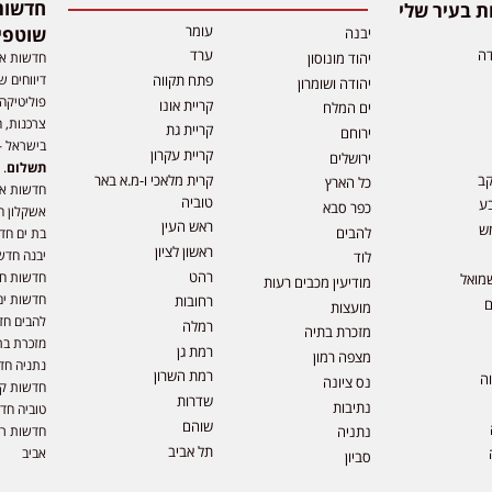
 בעיר שלי
עומר
שוטפי
יבנה
דה
ערד
חדשות אפ
יהוד מונוסון
דיווחים ש
פתח תקווה
יהודה ושומרון
פוליטיקה,
קריית אונו
ים המלח
צרכנות, ה
קריית גת
ירוחם
בישראל –
קריית עקרון
ירושלים
תשלום
. 
קב
קרית מלאכי ו-מ.א באר
כל הארץ
חדשות או
טוביה
ע
כפר סבא
אשקלון ח
ראש העין
ש
להבים
בת ים חד
ראשון לציון
יבנה חדש
לוד
רהט
חדשות חול
מואל
מודיעין מכבים רעות
חדשות ים
רחובות
ם
מועצות
להבים חד
רמלה
מזכרת בתיה
מזכרת בת
רמת גן
מצפה רמון
נתניה חד
רמת השרון
וה
נס ציונה
חדשות קר
שדרות
נתיבות
טוביה חד
שוהם
חדשות רמ
נתניה
תל אביב
אביב
סביון