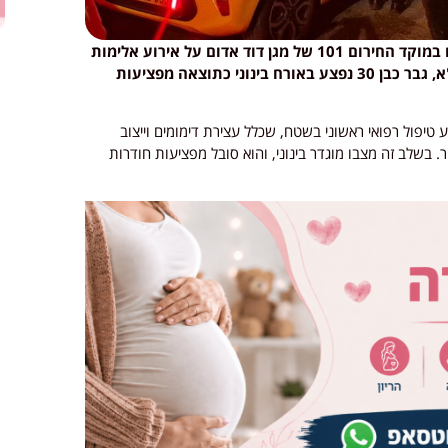
בוקר מתוח בירושלים: בשעה 05:35 התקבל דיווח במוקד החירום 101 של מגן דוד אדום על אירוע אלימות
שהתרחש ברחוב יפו במרכז העיר. לפי הודעת מד"א, גבר כבן 30 נפצע באורח בינוני כתוצאה מפציעות
 טיפול רפואי ראשוני בשטח, שכלל עצירת דימומים וייצוב
ר. בשלב זה מצבו מוגדר בינוני, והוא סובל מפציעות חודרות