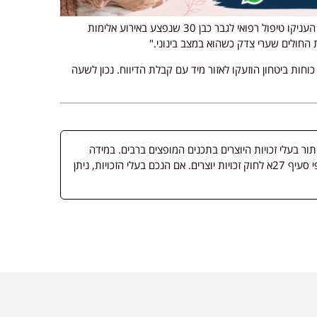
: "חובשים ופרמדיקים של מד"א העניקו טיפול רפואי לגבר כבן 30 שנפצע באירוע אלימות
ת החולים שערי צדק כשהוא במצב בינוני."
חות ביטחון הוזעקו לאזור מיד עם קבלת הדיווח. נכון לשעה
 בעלי זכויות היוצרים בתכנים המופצים ברבים. במידה
ופורסמה מדיה שבעליה אינו ידוע, השימוש נעשה לפי סעיף 27א לחוק זכויות יוצרים. אם הנכם בעלי הזכויות, ניתן