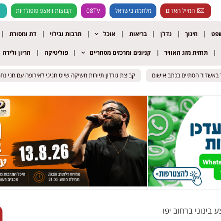
המייל האדום
מלחמה בישראל
08TV
קבוצות וואצפ פופולריות
שפט
חינוך
נדלן
בריאות
אוכל
תרבות ובילוי
דת ומסורת
תחזית מזג האוויר
קניונים ומרכזים מסחריים
פוליטיקה
הריון ולידה
באשדוד הסתיים בכתב אישום
באשדוד הסתיים בכתב אישום
קבוצת גורדון תיירות משיקה שייט חגיגי לאירופה עם חני נחמיאס
קבוצת גורדון תיירות משיקה שייט חגיגי לאירופה עם חני נחמיאס
 בינוני ברחוב יפו