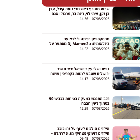
שבוע מטורף באשדוד: נועה קירל, עדן
בן זקן, איתי לוי, רינת בר, מרגול ואגם
בוחבוט – והכניסה חופשית
14:56
07/08/2026
מהסקסופון בכיתה ג' לרצועה
בינלאומית: DJ Mamee2u מסתער על
יוטיוב עם שיר חדש
14:22
07/08/2026
גופתו של יעקב ישראל ידיד תושב
ירושלים שטבע למוות בקפריסין עושה
את דרכה לישראל
14:17
07/08/2026
רכב התנגש במעקה בטיחות בכביש 90
בסמוך לעין חצבה
12:29
07/08/2026
הילדים הולכים לעוף על זה: כוכב
הילדים רועיקי מצחיקי מגיע לרמלה –
והכניסה חופשית
09:48
07/08/2026