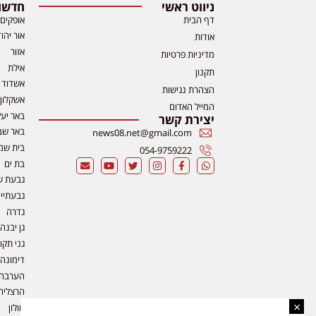
ניווט ראשי
חדשות
דף הבית
אופקים
אור יהו
אודות
אזור
מדיניות פרטיות
אילת
תקנון
אשדוד
הצהרת נגישות
אשקלון
המייל האדום
באר יע
יצירת קשר
באר שב
news08.net@gmail.com
בית שמ
054-9759222
בת ים
גבעת ש
גבעתיי
גדרה
גן יבנה
גני תקו
דימונה
הערבה
הרצליה
×
חולון