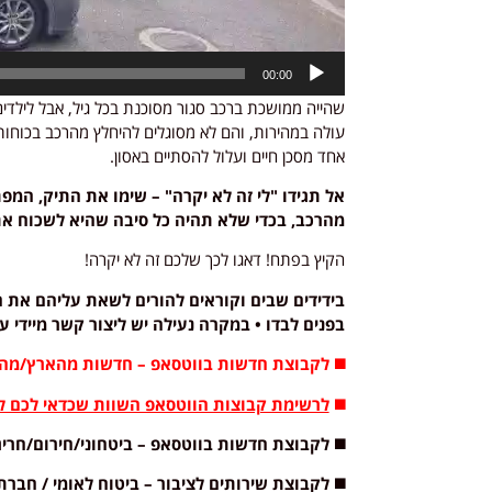
00:00
שהייה ממושכת ברכב סגור מסוכנת בכל גיל, אבל לילדים
עולה במהירות, והם לא מסוגלים להיחלץ מהרכב בכוחות 
אחד מסכן חיים ועלול להסתיים באסון.
אל תגידו "לי זה לא יקרה" – שימו את התיק, המ
מהרכב, בכדי שלא תהיה כל סיבה שהיא לשכוח את הילד או 
הקיץ בפתח! דאגו לכך שלכם זה לא יקרה!
בידידים שבים וקוראים להורים לשאת עליהם את ה
בפנים לבדו • במקרה נעילה יש ליצור קשר מיידי עם מוקד ידידים
◼️ לקבוצת חדשות בווטסאפ – חדשות מהארץ/מהע
◼️
לרשימת קבוצות הווטסאפ השוות שכדאי לכם לה
◼️ לקבוצת חדשות בווטסאפ – ביטחוני/חירום/חרי
◼️ לקבוצת שירותים לציבור – ביטוח לאומי / חברת