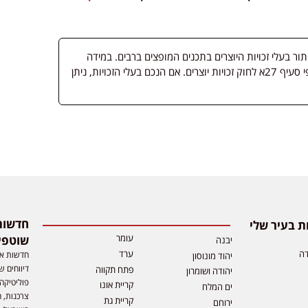
 בעלי זכויות היוצרים בתכנים המופצים ברבים. במידה
ופורסמה מדיה שבעליה אינו ידוע, השימוש נעשה לפי סעיף 27א לחוק זכויות יוצרים. אם הנכם בעלי הזכויות, ניתן
 בעיר שלי
עומר
שוטפי
יבנה
דה
ערד
חדשות אפ
יהוד מונוסון
דיווחים ש
פתח תקווה
יהודה ושומרון
פוליטיקה,
קריית אונו
ים המלח
צרכנות, ה
קריית גת
ירוחם