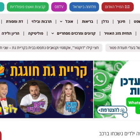
המייל האדום
מלחמה בישראל
08TV
קבוצות וואצפ פופולריות
שפט
חינוך
נדלן
בריאות
אוכל
תרבות ובילוי
דת ומסורת
תחזית מזג האוויר
קניונים ומרכזים מסחריים
פוליטיקה
הריון ולידה
עלי תעודת פטור
עלי תעודת פטור
חצי קילו "דוקטור", אקסטזי וקנאביס נתפסו בבית בקריית גת – שני חשודים
חצי קילו "דוקטור", אקסטזי וקנאביס נתפסו בבית בקריית גת – שני חשודים
 ילדים נשכחו ברכב