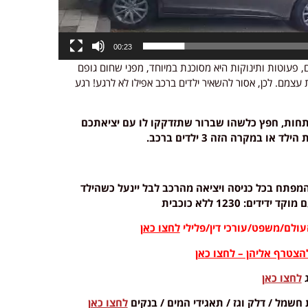
00:23
, פעוטות ותינוקות היא מסוכנת במיוחד, מפני שחום גופם
עצמם. לכן, אסור להשאיר ילדים ברכב אפילו לא לרגע! רגע
פתחות, חפץ כלשהו שברור שתזדקקו לו עם יציאתכם
במקרה הזה 3 ילדים ברכב.
מפתח בכל כניסה ויציאה מהרכב לבל יינעל כשהילד
: 1230 ללא כוכבית
ולם/משפט/עורכי דין/פלילי
לחצו כאן
צטרף אליהן – לחצו כאן
ג
לחצו כאן
 חשמל / דלק וגז / תאגידי המים / בנקים
לחצו כאן