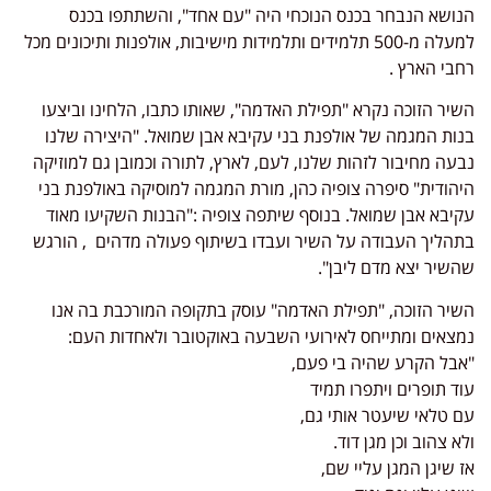
הנושא הנבחר בכנס הנוכחי היה "עם אחד", והשתתפו בכנס
למעלה מ-500 תלמידים ותלמידות מישיבות, אולפנות ותיכונים מכל
רחבי הארץ .
השיר הזוכה נקרא "תפילת האדמה", שאותו כתבו, הלחינו וביצעו
בנות המגמה של אולפנת בני עקיבא אבן שמואל. "היצירה שלנו
נבעה מחיבור לזהות שלנו, לעם, לארץ, לתורה וכמובן גם למוזיקה
היהודית" סיפרה צופיה כהן, מורת המגמה למוסיקה באולפנת בני
עקיבא אבן שמואל. בנוסף שיתפה צופיה :"הבנות השקיעו מאוד
בתהליך העבודה על השיר ועבדו בשיתוף פעולה מדהים , הורגש
שהשיר יצא מדם ליבן".
השיר הזוכה, "תפילת האדמה" עוסק בתקופה המורכבת בה אנו
נמצאים ומתייחס לאירועי השבעה באוקטובר ולאחדות העם:
"אבל הקרע שהיה בי פעם,
עוד תופרים ויתפרו תמיד
עם טלאי שיעטר אותי גם,
ולא צהוב וכן מגן דוד.
אז שיגן המגן עליי שם,