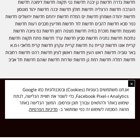
חדשות גדרה חדשות גן יבנה חדשות גני תקווה חדשות דימונה חדשות
הערבה חדשות הרצליה חדשות חולון חדשות יבנה חדשות יהוד מונוסון
חדשות יהודה ושומרון חדשות ים המלח חדשות ירוחם חדשות ירושלים חדשות
כפר סבא חדשות להבים חדשות לוד חדשות מודיעין מכבים רעות חדשות
מועצות חדשות מזכרת בתיה חדשות מצפה רמון חדשות נס ציונה חדשות
נתיבות חדשות נתניה חדשות סביון חדשות ערד חדשות פתח תקווה חדשות
קריית אונו חדשות קריית גת חדשות קריית עקרון חדשות קרית מלאכי ו-מ.א
באר טוביה חדשות ראש העין חדשות ראשון לציון חדשות רהט חדשות רחובות
חדשות רמלה חדשות רמת גן חדשות שדרות חדשות שוהם חדשות תל אביב
×
כל הזכויות שמורות ל-ליזה ללוצאשווילי - חדשות אפס שמונה - דיווחים בזמן
אנחנו משתמשים בעוגיות (Cookies) ובטכנולוגיות כמו Google
אמת, נוסד בשנת 2019 | טל' לפרסומים 054-9759222 מייל מערכת
Analytics ו-Facebook Pixel, כדי לשפר את חוויית הגלישה, לנתח
news08.net@gmail.com
שימוש באתר ולהתאים עבורך תוכן ופרסום. המשך הגלישה באתר
❤
Made with
by
DIGITA
מהווה הסכמה לשימוש זה כפי שמתואר ב-
מדיניות הפרטיות
.