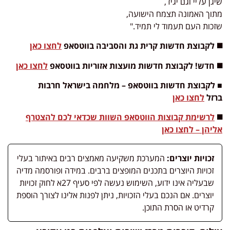
שיגן עליי וגם יגיד,
מתוך האמונה תצמח הישועה,
שזכות העם תעמוד לי תמיד."
◼️ לקבוצת חדשות קרית גת והסביבה בווטסאפ
לחצו כאן
◼️ חדש! לקבוצת חדשות מועצות אזוריות בווטסאפ
לחצו כאן
■ לקבוצת חדשות בווטסאפ – מלחמה בישראל חרבות
ברזל
לחצו כאן
◼️
לרשימת קבוצות הווטסאפ השוות שכדאי לכם להצטרף
אליהן – לחצו כאן
זכויות יוצרים:
המערכת משקיעה מאמצים רבים באיתור בעלי
זכויות היוצרים בתכנים המופצים ברבים. במידה ופורסמה מדיה
שבעליה אינו ידוע, השימוש נעשה לפי סעיף 27א לחוק זכויות
יוצרים. אם הנכם בעלי הזכויות, ניתן לפנות אלינו לצורך הוספת
קרדיט או הסרת התוכן.