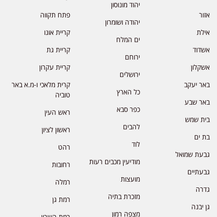
יהוד מונוסון
אזור
פתח תקווה
יהודה ושומרון
אילת
קריית אונו
ים המלח
אשדוד
קריית גת
ירוחם
אשקלון
קריית עקרון
ירושלים
באר יעקב
קרית מלאכי ו-מ.א באר
כל הארץ
טוביה
באר שבע
כפר סבא
ראש העין
בית שמש
להבים
ראשון לציון
בת ים
לוד
רהט
גבעת שמואל
מודיעין מכבים רעות
רחובות
גבעתיים
מועצות
רמלה
גדרה
מזכרת בתיה
רמת גן
גן יבנה
מצפה רמון
רמת השרון