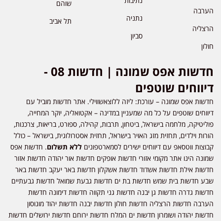
נתיבות
שוהם
הערבה
נתניה
תל אביב
הרצליה
סביון
חולון
חדשות אפס שמונה | חדשות 08 -
דיווחים שוטפים
חדשות אפס שמונה – עורכת: ליזה ללוצאשווילי. אתר חדשות מוביל עם
דיווחים שוטפים על כל מה שמעניין במדינה – אקטואליה, יוקר המחייה,
פוליטיקה, מלחמה בישראל, ביטחון, תרבות, קהילה, ספורט, בריאות, צרכנות,
הורות וילדים, תחזית מזג האויר בישראל, תחזית אסטרולוגית, בישראל – כולל
קבוצות ווטסאפ עם דיווחים ישירים לסמארטפונים
ללא תשלום
. חדשות אפס
שמונה הינו אתר מקומי אזורי חדשות אופקים חדשות אור יהודה חדשות אזור
חדשות אילת חדשות אשדוד חדשות אשקלון חדשות באר יעקב חדשות באר
שבע חדשות בית שמש חדשות בת ים חדשות גבעת שמואל חדשות גבעתיים
חדשות גדרה חדשות גן יבנה חדשות גני תקווה חדשות דימונה חדשות
הערבה חדשות הרצליה חדשות חולון חדשות יבנה חדשות יהוד מונוסון
חדשות יהודה ושומרון חדשות ים המלח חדשות ירוחם חדשות ירושלים חדשות