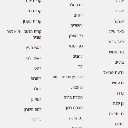
אילת
קריית אונו
ים המלח
אשדוד
קריית גת
ירוחם
אשקלון
קריית עקרון
ירושלים
באר יעקב
קרית מלאכי ו-מ.א באר
כל הארץ
טוביה
באר שבע
כפר סבא
ראש העין
בית שמש
להבים
ראשון לציון
בת ים
לוד
רהט
גבעת שמואל
מודיעין מכבים רעות
רחובות
גבעתיים
מועצות
רמלה
גדרה
מזכרת בתיה
רמת גן
גן יבנה
מצפה רמון
רמת השרון
גני תקווה
נס ציונה
שדרות
דימונה