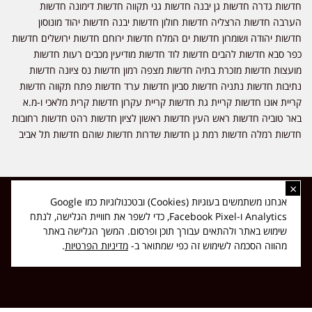
חדשות גדרה חדשות גן יבנה חדשות גני תקווה חדשות דימונה חדשות
הערבה חדשות הרצליה חדשות חולון חדשות יבנה חדשות יהוד מונוסון
חדשות יהודה ושומרון חדשות ים המלח חדשות ירוחם חדשות ירושלים חדשות
כפר סבא חדשות להבים חדשות לוד חדשות מודיעין מכבים רעות חדשות
מועצות חדשות מזכרת בתיה חדשות מצפה רמון חדשות נס ציונה חדשות
נתיבות חדשות נתניה חדשות סביון חדשות ערד חדשות פתח תקווה חדשות
קריית אונו חדשות קריית גת חדשות קריית עקרון חדשות קרית מלאכי ו-מ.א
באר טוביה חדשות ראש העין חדשות ראשון לציון חדשות רהט חדשות רחובות
חדשות רמלה חדשות רמת גן חדשות שדרות חדשות שוהם חדשות תל אביב
×
כל הזכויות שמורות ל-ליזה ללוצאשווילי - חדשות אפס שמונה - דיווחים בזמן
אנחנו משתמשים בעוגיות (Cookies) ובטכנולוגיות כמו Google
אמת, נוסד בשנת 2019 | טל' לפרסומים 054-9759222 מייל מערכת
Analytics ו-Facebook Pixel, כדי לשפר את חוויית הגלישה, לנתח
news08.net@gmail.com
שימוש באתר ולהתאים עבורך תוכן ופרסום. המשך הגלישה באתר
❤
Made with
by
DIGITA
מהווה הסכמה לשימוש זה כפי שמתואר ב-
מדיניות הפרטיות
.