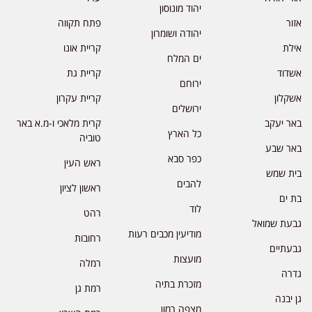
יהוד מונוסון
אזור
פתח תקווה
יהודה ושומרון
אילת
קריית אונו
ים המלח
אשדוד
קריית גת
ירוחם
אשקלון
קריית עקרון
ירושלים
באר יעקב
קרית מלאכי ו-מ.א באר
כל הארץ
טוביה
באר שבע
כפר סבא
ראש העין
בית שמש
להבים
ראשון לציון
בת ים
לוד
רהט
גבעת שמואל
מודיעין מכבים רעות
רחובות
גבעתיים
מועצות
רמלה
גדרה
מזכרת בתיה
רמת גן
גן יבנה
מצפה רמון