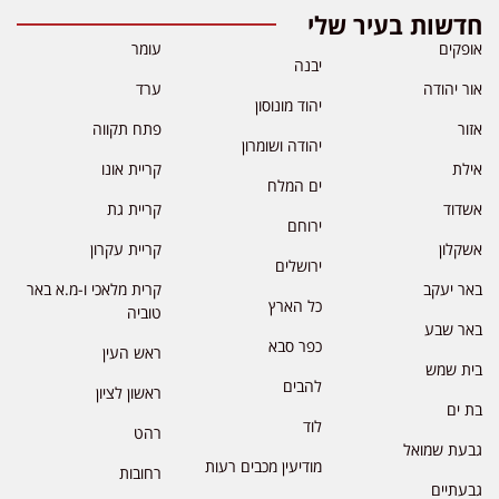
חדשות בעיר שלי
אופקים
עומר
יבנה
אור יהודה
ערד
יהוד מונוסון
אזור
פתח תקווה
יהודה ושומרון
אילת
קריית אונו
ים המלח
אשדוד
קריית גת
ירוחם
אשקלון
קריית עקרון
ירושלים
באר יעקב
קרית מלאכי ו-מ.א באר
כל הארץ
טוביה
באר שבע
כפר סבא
ראש העין
בית שמש
להבים
ראשון לציון
בת ים
לוד
רהט
גבעת שמואל
מודיעין מכבים רעות
רחובות
גבעתיים