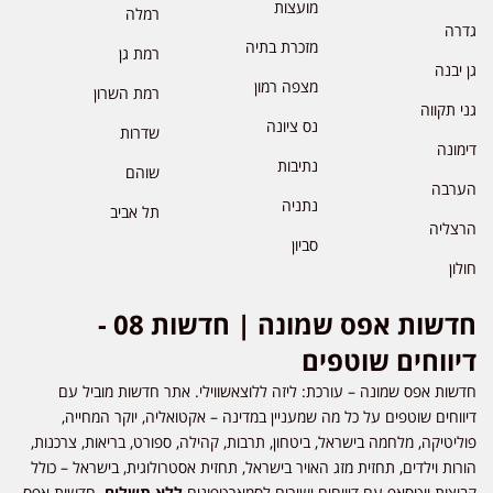
מועצות
רמלה
גדרה
מזכרת בתיה
רמת גן
גן יבנה
מצפה רמון
רמת השרון
גני תקווה
נס ציונה
שדרות
דימונה
נתיבות
שוהם
הערבה
נתניה
תל אביב
הרצליה
סביון
חולון
חדשות אפס שמונה | חדשות 08 -
דיווחים שוטפים
חדשות אפס שמונה – עורכת: ליזה ללוצאשווילי. אתר חדשות מוביל עם
דיווחים שוטפים על כל מה שמעניין במדינה – אקטואליה, יוקר המחייה,
פוליטיקה, מלחמה בישראל, ביטחון, תרבות, קהילה, ספורט, בריאות, צרכנות,
הורות וילדים, תחזית מזג האויר בישראל, תחזית אסטרולוגית, בישראל – כולל
קבוצות ווטסאפ עם דיווחים ישירים לסמארטפונים
ללא תשלום
. חדשות אפס