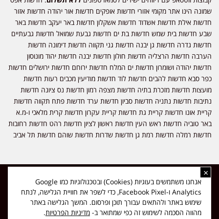
שמונה הינו אתר מקומי אזורי חדשות אופקים חדשות אור יהודה חדשות אזור
חדשות אילת חדשות אשדוד חדשות אשקלון חדשות באר יעקב חדשות באר
שבע חדשות בית שמש חדשות בת ים חדשות גבעת שמואל חדשות גבעתיים
חדשות גדרה חדשות גן יבנה חדשות גני תקווה חדשות דימונה חדשות
הערבה חדשות הרצליה חדשות חולון חדשות יבנה חדשות יהוד מונוסון
חדשות יהודה ושומרון חדשות ים המלח חדשות ירוחם חדשות ירושלים חדשות
כפר סבא חדשות להבים חדשות לוד חדשות מודיעין מכבים רעות חדשות
מועצות חדשות מזכרת בתיה חדשות מצפה רמון חדשות נס ציונה חדשות
נתיבות חדשות נתניה חדשות סביון חדשות ערד חדשות פתח תקווה חדשות
קריית אונו חדשות קריית גת חדשות קריית עקרון חדשות קרית מלאכי ו-מ.א
באר טוביה חדשות ראש העין חדשות ראשון לציון חדשות רהט חדשות רחובות
חדשות רמלה חדשות רמת גן חדשות שדרות חדשות שוהם חדשות תל אביב
×
כל הזכויות שמורות ל-ליזה ללוצאשווילי - חדשות אפס שמונה - דיווחים בזמן
אנחנו משתמשים בעוגיות (Cookies) ובטכנולוגיות כמו Google
אמת, נוסד בשנת 2019 | טל' לפרסומים 054-9759222 מייל מערכת
Analytics ו-Facebook Pixel, כדי לשפר את חוויית הגלישה, לנתח
news08.net@gmail.com
שימוש באתר ולהתאים עבורך תוכן ופרסום. המשך הגלישה באתר
❤
Made with
by
DIGITA
מהווה הסכמה לשימוש זה כפי שמתואר ב-
מדיניות הפרטיות
.