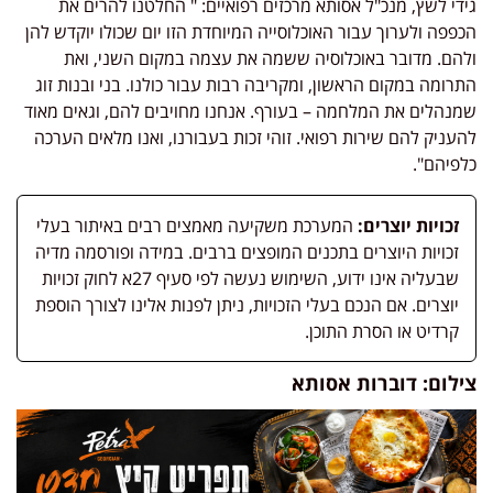
גידי לשץ, מנכ"ל אסותא מרכזים רפואיים: " החלטנו להרים את
הכפפה ולערוך עבור האוכלוסייה המיוחדת הזו יום שכולו יוקדש להן
ולהם. מדובר באוכלוסיה ששמה את עצמה במקום השני, ואת
התרומה במקום הראשון, ומקריבה רבות עבור כולנו. בני ובנות זוג
שמנהלים את המלחמה – בעורף. אנחנו מחויבים להם, וגאים מאוד
להעניק להם שירות רפואי. זוהי זכות בעבורנו, ואנו מלאים הערכה
כלפיהם".
זכויות יוצרים:
המערכת משקיעה מאמצים רבים באיתור בעלי
זכויות היוצרים בתכנים המופצים ברבים. במידה ופורסמה מדיה
שבעליה אינו ידוע, השימוש נעשה לפי סעיף 27א לחוק זכויות
יוצרים. אם הנכם בעלי הזכויות, ניתן לפנות אלינו לצורך הוספת
קרדיט או הסרת התוכן.
צילום: דוברות אסותא