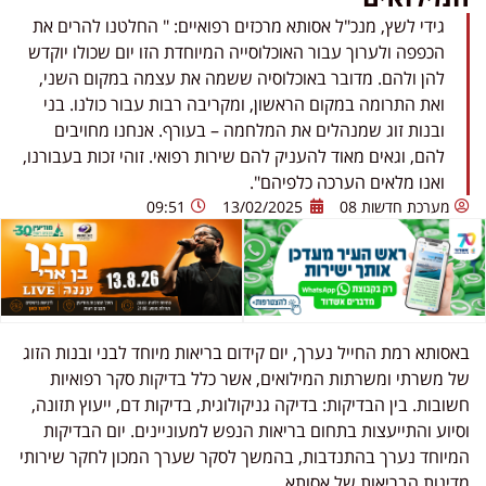
גידי לשץ, מנכ"ל אסותא מרכזים רפואיים: " החלטנו להרים את
הכפפה ולערוך עבור האוכלוסייה המיוחדת הזו יום שכולו יוקדש
להן ולהם. מדובר באוכלוסיה ששמה את עצמה במקום השני,
ואת התרומה במקום הראשון, ומקריבה רבות עבור כולנו. בני
ובנות זוג שמנהלים את המלחמה – בעורף. אנחנו מחויבים
להם, וגאים מאוד להעניק להם שירות רפואי. זוהי זכות בעבורנו,
ואנו מלאים הערכה כלפיהם".
מערכת חדשות 08
13/02/2025
09:51
באסותא רמת החייל נערך, יום קידום בריאות מיוחד לבני ובנות הזוג
של משרתי ומשרתות המילואים, אשר כלל בדיקות סקר רפואיות
חשובות. בין הבדיקות: בדיקה גניקולוגית, בדיקות דם, ייעוץ תזונה,
וסיוע והתייעצות בתחום בריאות הנפש למעוניינים. יום הבדיקות
המיוחד נערך בהתנדבות, בהמשך לסקר שערך המכון לחקר שירותי
מדינות הבריאות של אסותא.