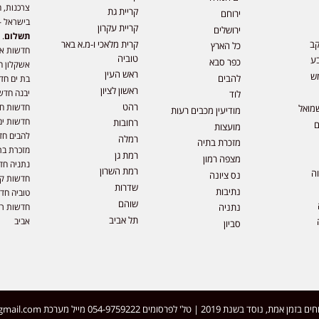
צרכנות, ה
קריית גת
ירוחם
בישראל –
קריית עקרון
ירושלים
תשלום
. 
קב
קרית מלאכי ו-מ.א באר
כל הארץ
חדשות או
טוביה
ע
כפר סבא
אשקלון ח
ראש העין
ש
להבים
בת ים חד
ראשון לציון
יבנה חדש
לוד
רהט
חדשות חול
מואל
מודיעין מכבים רעות
חדשות ים
רחובות
ם
מועצות
להבים חד
רמלה
מזכרת בתיה
מזכרת בת
רמת גן
מצפה רמון
נתניה חד
רמת השרון
וה
נס ציונה
חדשות קר
שדרות
נתיבות
טוביה חד
שוהם
חדשות רמ
נתניה
תל אביב
אביב
סביון
 | טל' לפרסומים 054-9759222 מייל מערכת
gmail.com