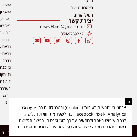
אשדוד
הצהרת נגישות
אשקלון
המייל האדום
באר יע
יצירת קשר
באר שב
news08.net@gmail.com
בית שמ
054-9759222
בת ים
גבעת ש
גבעתיי
גדרה
גן יבנה
גני תקו
דימונה
הערבה
הרצליה
×
חולון
אנחנו משתמשים בעוגיות (Cookies) ובטכנולוגיות כמו Google
Analytics ו-Facebook Pixel, כדי לשפר את חוויית הגלישה,
לנתח שימוש באתר ולהתאים עבורך תוכן ופרסום. המשך הגלישה
באתר מהווה הסכמה לשימוש זה כפי שמתואר ב-
מדיניות הפרטיות
.
כל הזכויות שמורות ל-ליזה ללוצאשווילי - חדשות אפס שמונה - דיווחים בזמן אמת, נוסד בשנת 2019