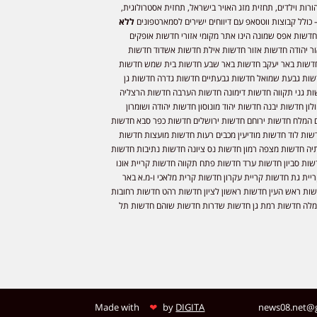
ורות וילדים, תחזית מזג האויר בישראל, תחזית אסטרולוגית,
 כולל קבוצות ווטסאפ עם דיווחים ישירים לסמארטפונים
ללא
חדשות אפס שמונה הינו אתר מקומי אזורי חדשות אופקים
ר יהודה חדשות אזור חדשות אילת חדשות אשדוד חדשות
דשות באר יעקב חדשות באר שבע חדשות בית שמש חדשות
שות גבעת שמואל חדשות גבעתיים חדשות גדרה חדשות גן
ות גני תקווה חדשות דימונה חדשות הערבה חדשות הרצליה
ון חדשות יבנה חדשות יהוד מונוסון חדשות יהודה ושומרון
 המלח חדשות ירוחם חדשות ירושלים חדשות כפר סבא חדשות
שות לוד חדשות מודיעין מכבים רעות חדשות מועצות חדשות
יה חדשות מצפה רמון חדשות נס ציונה חדשות נתיבות חדשות
שות סביון חדשות ערד חדשות פתח תקווה חדשות קריית אונו
יית גת חדשות קריית עקרון חדשות קרית מלאכי ו-מ.א באר
שות ראש העין חדשות ראשון לציון חדשות רהט חדשות רחובות
לה חדשות רמת גן חדשות שדרות חדשות שוהם חדשות תל
❤
Made with
by
DIGITA
news08.net@