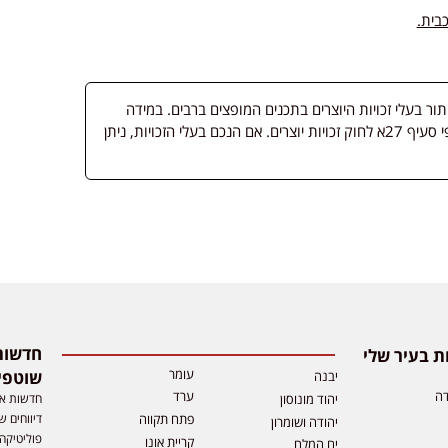
 בעלי זכויות היוצרים בתכנים המופצים ברבים. במידה
ופורסמה מדיה שבעליה אינו ידוע, השימוש נעשה לפי סעיף 27א לחוק זכויות יוצרים. אם הנכם בעלי הזכויות, ניתן
 בעיר שלי
עומר
שוטפי
יבנה
דה
ערד
חדשות אפ
יהוד מונוסון
דיווחים ש
פתח תקווה
יהודה ושומרון
פוליטיקה,
קריית אונו
ים המלח