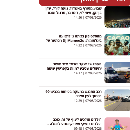
שבוע מטורף באשדוד: נועה קירל, עדן
בן זקן, איתי לוי, רינת בר, מרגול ואגם
בוחבוט – והכניסה חופשית
14:56
07/08/2026
מהסקסופון בכיתה ג' לרצועה
בינלאומית: DJ Mamee2u מסתער על
יוטיוב עם שיר חדש
14:22
07/08/2026
גופתו של יעקב ישראל ידיד תושב
ירושלים שטבע למוות בקפריסין עושה
את דרכה לישראל
14:17
07/08/2026
רכב התנגש במעקה בטיחות בכביש 90
בסמוך לעין חצבה
12:29
07/08/2026
הילדים הולכים לעוף על זה: כוכב
הילדים רועיקי מצחיקי מגיע לרמלה –
והכניסה חופשית
09:48
07/08/2026