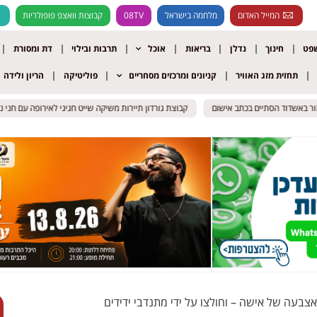
המייל האדום
מלחמה בישראל
08TV
קבוצות וואצפ פופולריות
שפט
חינוך
נדלן
בריאות
אוכל
תרבות ובילוי
דת ומסורת
תחזית מזג האוויר
קניונים ומרכזים מסחריים
פוליטיקה
הריון ולידה
אשדוד הסתיים בכתב אישום
אשדוד הסתיים בכתב אישום
קבוצת גורדון תיירות משיקה שייט חגיגי לאירופה עם חני נחמיאס
קבוצת גורדון תיירות משיקה שייט חגיגי לאירופה עם חני נחמיאס
צבעה של אישה – וחולצו על ידי מתנדבי ידידים