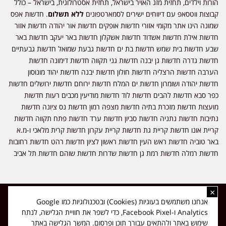
הורות וילדים, תחזית מזג האויר בישראל, תחזית אסטרולוגית, בישראל – כולל
קבוצות ווטסאפ עם דיווחים ישירים לסמארטפונים
ללא תשלום
. חדשות אפס
שמונה הינו אתר מקומי אזורי חדשות אופקים חדשות אור יהודה חדשות אזור
חדשות אילת חדשות אשדוד חדשות אשקלון חדשות באר יעקב חדשות באר
שבע חדשות בית שמש חדשות בת ים חדשות גבעת שמואל חדשות גבעתיים
חדשות גדרה חדשות גן יבנה חדשות גני תקווה חדשות דימונה חדשות
הערבה חדשות הרצליה חדשות חולון חדשות יבנה חדשות יהוד מונוסון
חדשות יהודה ושומרון חדשות ים המלח חדשות ירוחם חדשות ירושלים חדשות
כפר סבא חדשות להבים חדשות לוד חדשות מודיעין מכבים רעות חדשות
מועצות חדשות מזכרת בתיה חדשות מצפה רמון חדשות נס ציונה חדשות
נתיבות חדשות נתניה חדשות סביון חדשות ערד חדשות פתח תקווה חדשות
קריית אונו חדשות קריית גת חדשות קריית עקרון חדשות קרית מלאכי ו-מ.א
באר טוביה חדשות ראש העין חדשות ראשון לציון חדשות רהט חדשות רחובות
חדשות רמלה חדשות רמת גן חדשות שדרות חדשות שוהם חדשות תל אביב
×
כל הזכויות שמורות ל-ליזה ללוצאשווילי - חדשות אפס שמונה - דיווחים בזמן
אנחנו משתמשים בעוגיות (Cookies) ובטכנולוגיות כמו Google
אמת, נוסד בשנת 2019 | טל' לפרסומים 054-9759222 מייל מערכת
Analytics ו-Facebook Pixel, כדי לשפר את חוויית הגלישה, לנתח
news08.net@gmail.com
שימוש באתר ולהתאים עבורך תוכן ופרסום. המשך הגלישה באתר
❤
Made with
by
DIGITA