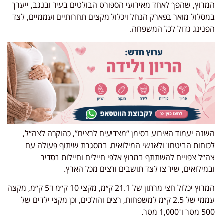
המרוץ, שהפך לאחד מאירועי הספורט הבולטים בעיר ובנגב, ייערך
במסלול מואר בפארק הנחל ויכלול מקצים תחרותיים ועממיים, לצד
הפנינג גדול לכל המשפחה.
השנה יעמוד האירוע בסימן “מצדיעים לרצים”, כהוקרה לצה״ל,
לכוחות הביטחון ולאנשי המילואים. במסגרת שיתוף פעולה עם
צה״ל צפויים להשתתף במרוץ אלפי חיילים וחיילות בסדיר
ובמילואים, שירוצו לצד תושבים ורצים מכל הארץ.
המרוץ יכלול חצי מרתון של 21.1 ק״מ, מקצי 10 ק״מ ו־5 ק״מ, מקצה
עממי של 2.5 ק״מ למשפחות, רצים והולכים, וכן מקצי ילדים של
500 מטר ו־1,000 מטר.