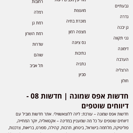
רחובות
גבעתיים
מועצות
רמלה
גדרה
מזכרת בתיה
רמת גן
גן יבנה
מצפה רמון
רמת השרון
גני תקווה
נס ציונה
שדרות
דימונה
נתיבות
שוהם
הערבה
נתניה
תל אביב
הרצליה
סביון
חולון
חדשות אפס שמונה | חדשות 08 -
דיווחים שוטפים
חדשות אפס שמונה – עורכת: ליזה ללוצאשווילי. אתר חדשות מוביל עם
דיווחים שוטפים על כל מה שמעניין במדינה – אקטואליה, יוקר המחייה,
פוליטיקה, מלחמה בישראל, ביטחון, תרבות, קהילה, ספורט, בריאות, צרכנות,