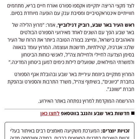
לצד מקצי הריצה יתקיימו אקספו ספורט ואורח חיים בריא, מתחמים
חווייתיים אינטראקטיביים ומסיבת ענק עם הופעה מיוחדת בסיום.
ראש העיר באר שבע, רוביק דנילוביץ׳
, אמר: “מרוץ הלילה של
באר שבע הפך עם השנים לאחד מאירועי הספורט הבולטים
והאהובים בישראל, ומייצג בצורה הטובה ביותר את הרוח של העיר
שלנו: אנרגיה, קהילתיות, חדשנות ועוצמה. המרוץ עומד בגאווה
בסימן הצדעה לחיילי ולחיילות צה"ל, לאנשי כוחות הביטחון
ולמשרתי המילואים, שפועלים לילות כימים למען ביטחון המדינה.”
המרוץ מתקיים ביוזמת עיריית באר שבע ובהובלת אגף הספורט
בחברת “כיוונים”, בשיתוף צה״ל, משרד התרבות והספורט ובהפקת
חברת “שוונג”.
ההרשמה המוקדמת למרוץ נפתחה באתר האירוע.
◼️ חדשות באר שבע והנגב בווטסאפ
לחצו כאן
זכויות יוצרים:
המערכת משקיעה מאמצים רבים באיתור בעלי
זכויות היוצרים בתכנים המופצים ברבים. במידה ופורסמה מדיה