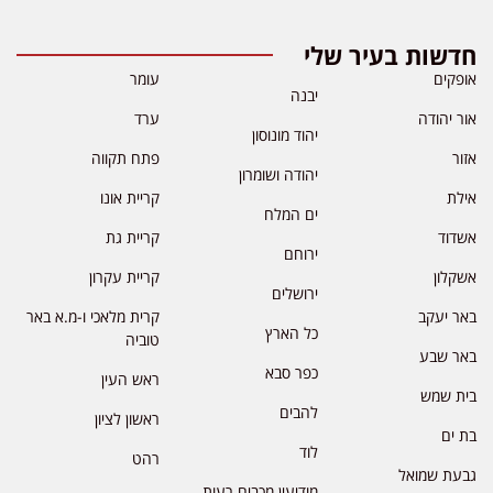
חדשות בעיר שלי
אופקים
עומר
יבנה
אור יהודה
ערד
יהוד מונוסון
אזור
פתח תקווה
יהודה ושומרון
אילת
קריית אונו
ים המלח
אשדוד
קריית גת
ירוחם
אשקלון
קריית עקרון
ירושלים
באר יעקב
קרית מלאכי ו-מ.א באר
כל הארץ
טוביה
באר שבע
כפר סבא
ראש העין
בית שמש
להבים
ראשון לציון
בת ים
לוד
רהט
גבעת שמואל
מודיעין מכבים רעות