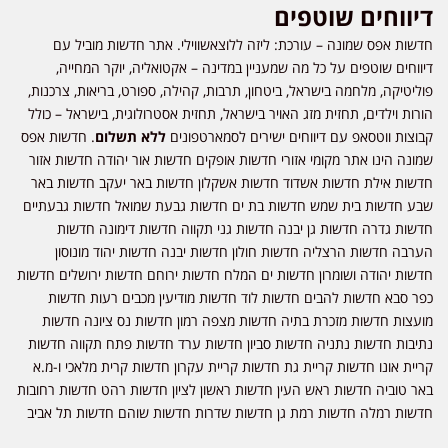
דיווחים שוטפים
חדשות אפס שמונה – עורכת: ליזה ללוצאשווילי. אתר חדשות מוביל עם
דיווחים שוטפים על כל מה שמעניין במדינה – אקטואליה, יוקר המחייה,
פוליטיקה, מלחמה בישראל, ביטחון, תרבות, קהילה, ספורט, בריאות, צרכנות,
הורות וילדים, תחזית מזג האויר בישראל, תחזית אסטרולוגית, בישראל – כולל
קבוצות ווטסאפ עם דיווחים ישירים לסמארטפונים
ללא תשלום
. חדשות אפס
שמונה הינו אתר מקומי אזורי חדשות אופקים חדשות אור יהודה חדשות אזור
חדשות אילת חדשות אשדוד חדשות אשקלון חדשות באר יעקב חדשות באר
שבע חדשות בית שמש חדשות בת ים חדשות גבעת שמואל חדשות גבעתיים
חדשות גדרה חדשות גן יבנה חדשות גני תקווה חדשות דימונה חדשות
הערבה חדשות הרצליה חדשות חולון חדשות יבנה חדשות יהוד מונוסון
חדשות יהודה ושומרון חדשות ים המלח חדשות ירוחם חדשות ירושלים חדשות
כפר סבא חדשות להבים חדשות לוד חדשות מודיעין מכבים רעות חדשות
מועצות חדשות מזכרת בתיה חדשות מצפה רמון חדשות נס ציונה חדשות
נתיבות חדשות נתניה חדשות סביון חדשות ערד חדשות פתח תקווה חדשות
קריית אונו חדשות קריית גת חדשות קריית עקרון חדשות קרית מלאכי ו-מ.א
באר טוביה חדשות ראש העין חדשות ראשון לציון חדשות רהט חדשות רחובות
חדשות רמלה חדשות רמת גן חדשות שדרות חדשות שוהם חדשות תל אביב