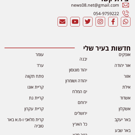
news08.net@gmail.com
054-9759222
חדשות בעיר שלי
אופקים
עומר
יבנה
אור יהודה
ערד
יהוד מונוסון
אזור
פתח תקווה
יהודה ושומרון
אילת
קריית אונו
ים המלח
אשדוד
קריית גת
ירוחם
אשקלון
קריית עקרון
ירושלים
באר יעקב
קרית מלאכי ו-מ.א באר
כל הארץ
טוביה
באר שבע
כפר סבא