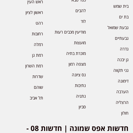
ראש העין
בית שמש
להבים
ראשון לציון
בת ים
לוד
רהט
גבעת שמואל
מודיעין מכבים רעות
רחובות
גבעתיים
מועצות
רמלה
גדרה
מזכרת בתיה
רמת גן
גן יבנה
מצפה רמון
רמת השרון
גני תקווה
נס ציונה
שדרות
דימונה
נתיבות
שוהם
הערבה
נתניה
תל אביב
הרצליה
סביון
חולון
חדשות אפס שמונה | חדשות 08 -