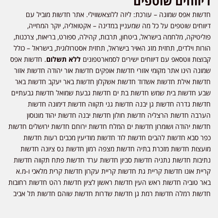
דיווחים שוטפים
חדשות אפס שמונה – עורכת: ליזה ללוצאשווילי. אתר חדשות מוביל עם
דיווחים שוטפים על כל מה שמעניין במדינה – אקטואליה, יוקר המחייה,
פוליטיקה, מלחמה בישראל, ביטחון, תרבות, קהילה, ספורט, בריאות, צרכנות,
הורות וילדים, תחזית מזג האויר בישראל, תחזית אסטרולוגית, בישראל – כולל
קבוצות ווטסאפ עם דיווחים ישירים לסמארטפונים
ללא תשלום
. חדשות אפס
שמונה הינו אתר מקומי אזורי חדשות אופקים חדשות אור יהודה חדשות אזור
חדשות אילת חדשות אשדוד חדשות אשקלון חדשות באר יעקב חדשות באר
שבע חדשות בית שמש חדשות בת ים חדשות גבעת שמואל חדשות גבעתיים
חדשות גדרה חדשות גן יבנה חדשות גני תקווה חדשות דימונה חדשות
הערבה חדשות הרצליה חדשות חולון חדשות יבנה חדשות יהוד מונוסון
חדשות יהודה ושומרון חדשות ים המלח חדשות ירוחם חדשות ירושלים חדשות
כפר סבא חדשות להבים חדשות לוד חדשות מודיעין מכבים רעות חדשות
מועצות חדשות מזכרת בתיה חדשות מצפה רמון חדשות נס ציונה חדשות
נתיבות חדשות נתניה חדשות סביון חדשות ערד חדשות פתח תקווה חדשות
קריית אונו חדשות קריית גת חדשות קריית עקרון חדשות קרית מלאכי ו-מ.א
באר טוביה חדשות ראש העין חדשות ראשון לציון חדשות רהט חדשות רחובות
חדשות רמלה חדשות רמת גן חדשות שדרות חדשות שוהם חדשות תל אביב