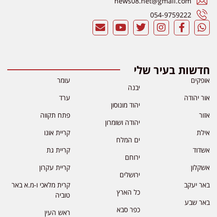
news08.net@gmail.com
054-9759222
חדשות בעיר שלי
אופקים
עומר
יבנה
אור יהודה
ערד
יהוד מונוסון
אזור
פתח תקווה
יהודה ושומרון
אילת
קריית אונו
ים המלח
אשדוד
קריית גת
ירוחם
אשקלון
קריית עקרון
ירושלים
באר יעקב
קרית מלאכי ו-מ.א באר
כל הארץ
טוביה
באר שבע
כפר סבא
ראש העין