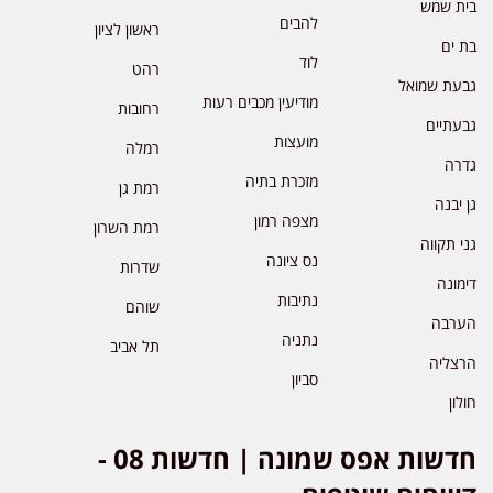
בית שמש
להבים
ראשון לציון
בת ים
לוד
רהט
גבעת שמואל
מודיעין מכבים רעות
רחובות
גבעתיים
מועצות
רמלה
גדרה
מזכרת בתיה
רמת גן
גן יבנה
מצפה רמון
רמת השרון
גני תקווה
נס ציונה
שדרות
דימונה
נתיבות
שוהם
הערבה
נתניה
תל אביב
הרצליה
סביון
חולון
חדשות אפס שמונה | חדשות 08 -