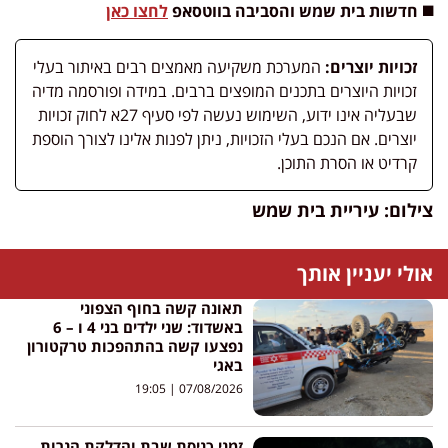
◼️ חדשות בית שמש והסביבה בווטסאפ
לחצו כאן
זכויות יוצרים:
המערכת משקיעה מאמצים רבים באיתור בעלי
זכויות היוצרים בתכנים המופצים ברבים. במידה ופורסמה מדיה
שבעליה אינו ידוע, השימוש נעשה לפי סעיף 27א לחוק זכויות
יוצרים. אם הנכם בעלי הזכויות, ניתן לפנות אלינו לצורך הוספת
קרדיט או הסרת התוכן.
צילום: עיריית בית שמש
אולי יעניין אותך
תאונה קשה בחוף הצפוני
באשדוד: שני ילדים בני 4 ו – 6
נפצעו קשה בהתהפכות טרקטורון
באגי
19:05
07/08/2026
זמני כניסת שבת והדלקת הנרות