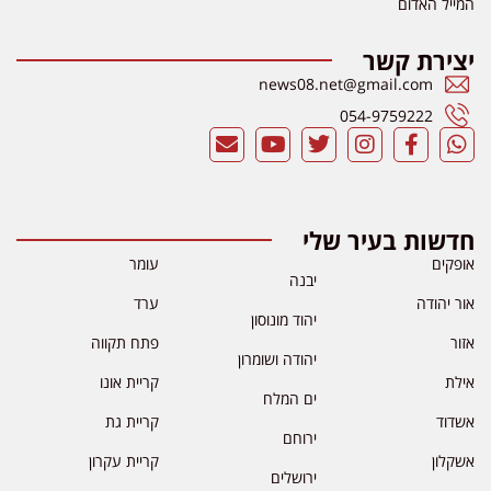
המייל האדום
יצירת קשר
news08.net@gmail.com
054-9759222
חדשות בעיר שלי
אופקים
עומר
יבנה
אור יהודה
ערד
יהוד מונוסון
אזור
פתח תקווה
יהודה ושומרון
אילת
קריית אונו
ים המלח
אשדוד
קריית גת
ירוחם
אשקלון
קריית עקרון
ירושלים