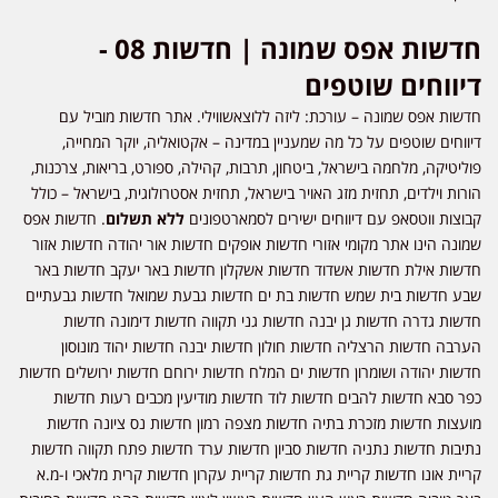
חדשות אפס שמונה | חדשות 08 -
דיווחים שוטפים
חדשות אפס שמונה – עורכת: ליזה ללוצאשווילי. אתר חדשות מוביל עם
דיווחים שוטפים על כל מה שמעניין במדינה – אקטואליה, יוקר המחייה,
פוליטיקה, מלחמה בישראל, ביטחון, תרבות, קהילה, ספורט, בריאות, צרכנות,
הורות וילדים, תחזית מזג האויר בישראל, תחזית אסטרולוגית, בישראל – כולל
קבוצות ווטסאפ עם דיווחים ישירים לסמארטפונים
ללא תשלום
. חדשות אפס
שמונה הינו אתר מקומי אזורי חדשות אופקים חדשות אור יהודה חדשות אזור
חדשות אילת חדשות אשדוד חדשות אשקלון חדשות באר יעקב חדשות באר
שבע חדשות בית שמש חדשות בת ים חדשות גבעת שמואל חדשות גבעתיים
חדשות גדרה חדשות גן יבנה חדשות גני תקווה חדשות דימונה חדשות
הערבה חדשות הרצליה חדשות חולון חדשות יבנה חדשות יהוד מונוסון
חדשות יהודה ושומרון חדשות ים המלח חדשות ירוחם חדשות ירושלים חדשות
כפר סבא חדשות להבים חדשות לוד חדשות מודיעין מכבים רעות חדשות
מועצות חדשות מזכרת בתיה חדשות מצפה רמון חדשות נס ציונה חדשות
נתיבות חדשות נתניה חדשות סביון חדשות ערד חדשות פתח תקווה חדשות
קריית אונו חדשות קריית גת חדשות קריית עקרון חדשות קרית מלאכי ו-מ.א