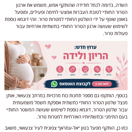
השדה, בדומה לנמל חודידה שהותקף אמש, משמש את ארגון
הטרור החות׳י לטובת העברות אמצעי לחימה ופעילים, ומופעל
באופן שוטף על ידי השלטון החות׳י למטרות טרור. זוהי דוגמא נוספת
לשימוש שעושה ארגון הטרור החות׳י בתשתיות אזרחיות עבור
פעולות טרור.
בנוסף, הותקפו גם מספר תחנות כוח מרכזיות במרחב צנעאא׳, אותן
מנצל שלטון הטרור החות׳י כתשתית אספקת חשמל משמעותית
עבור שלטון הטרור, דוגמא נוספת לשימוש שעושה המשטר החות׳י
בעם התימני ובתשתיותיו האזרחיות למטרות טרור.
כמו כן, הותקף מפעל בטון ״אל-עמראן״ צפונית לעיר צנעאא׳, משאב