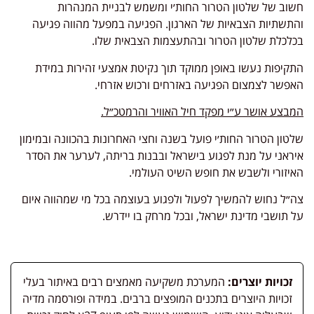
חשוב של שלטון הטרור החות׳י ומשמש לבניית המנהרות
והתשתיות הצבאיות של הארגון. הפגיעה במפעל מהווה פגיעה
בכלכלת שלטון הטרור ובהתעצמות הצבאית שלו.
התקיפות נעשו באופן ממוקד תוך נקיטת אמצעי זהירות במידת
האפשר לצמצום הפגיעה באזרחים ורכוש אזרחי.
המבצע אושר ע״י מפקד חיל האוויר והרמטכ״ל.
שלטון הטרור החות׳י פועל בשנה וחצי האחרונות בהכוונה ובמימון
איראני על מנת לפגוע בישראל ובבנות בריתה, לערער את הסדר
האיזורי ולשבש את חופש השיט העולמי.
צה״ל נחוש להמשיך לפעול ולפגוע בעוצמה בכל מי שמהווה איום
על תושבי מדינת ישראל, ובכל מרחק בו יידרש.
זכויות יוצרים:
המערכת משקיעה מאמצים רבים באיתור בעלי
זכויות היוצרים בתכנים המופצים ברבים. במידה ופורסמה מדיה