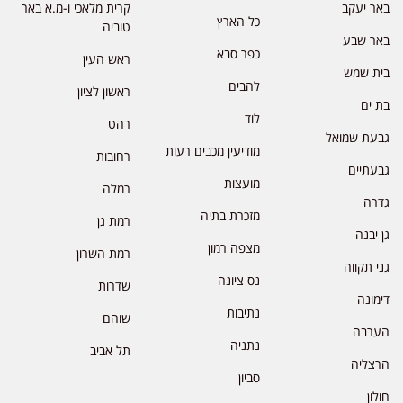
באר יעקב
קרית מלאכי ו-מ.א באר
כל הארץ
טוביה
באר שבע
כפר סבא
ראש העין
בית שמש
להבים
ראשון לציון
בת ים
לוד
רהט
גבעת שמואל
מודיעין מכבים רעות
רחובות
גבעתיים
מועצות
רמלה
גדרה
מזכרת בתיה
רמת גן
גן יבנה
מצפה רמון
רמת השרון
גני תקווה
נס ציונה
שדרות
דימונה
נתיבות
שוהם
הערבה
נתניה
תל אביב
הרצליה
סביון
חולון