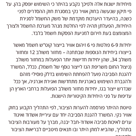
מיחידות ישנות אלה ולפיכך נקבע בהיתר כי השימוש יופסק בהן. על
פי תיקון שנעשה בחוק אוויר נקי במסגרת חוק ההסדרים לפני
כשנה, בהיעדר היערכות מוקדמת של משק החשמל לסגירת
היחידות, הפעלתן תהיה לפי החלטת מנהל מערכת החשמל ולצורך
המצומצם בעת חירום למניעת הפסקות חשמל בלבד.
יחידות 6-9 פולטות פי 6 זיהום אוויר בייצור קוט"ש חשמל מאשר
בייצורו ביחידות הנוספות שבתחנה – מחזור משולב 12 ומחזור
משולב 34, שהן יחידות חדישות יותר הפועלות במחזור משולב
(ניצול החום משריפת הגז לייצור נוסף של חשמל). ככלל, המשרד
להגנת הסביבה פועל להפחתת השימוש בדלק פוסילי מזהם
ולהגברת השימוש באנרגיות מתחדשות ואגירת אנרגיה, אך ככל
שנדרש ייצור בגז, יחידות מחזור משולב הפועלות ברחבי הארץ הן
עדיפות על פני היחידות הקיטוריות הישנות.
טיוטת ההיתר פורסמה להערות הציבור, לפי התהליך הקבוע בחוק
אוויר נקי. המשרד להגנת הסביבה יחד עם עיריית אשדוד ואיגוד
ערים לאיכות סביבה אשדוד-חבל יבנה, מברך על מעורבות הציבור
בתהליך, שהביא למתן היתר ובו תנאים מיטביים לבריאות הציבור