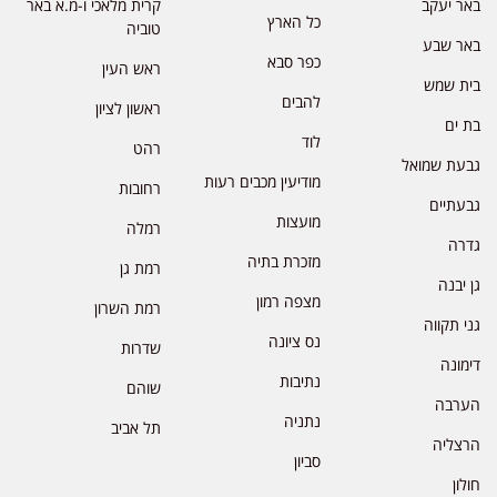
באר יעקב
קרית מלאכי ו-מ.א באר
כל הארץ
טוביה
באר שבע
כפר סבא
ראש העין
בית שמש
להבים
ראשון לציון
בת ים
לוד
רהט
גבעת שמואל
מודיעין מכבים רעות
רחובות
גבעתיים
מועצות
רמלה
גדרה
מזכרת בתיה
רמת גן
גן יבנה
מצפה רמון
רמת השרון
גני תקווה
נס ציונה
שדרות
דימונה
נתיבות
שוהם
הערבה
נתניה
תל אביב
הרצליה
סביון
חולון