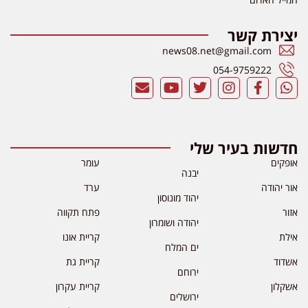
יצירת קשר
news08.net@gmail.com
054-9759222
חדשות בעיר שלי
אופקים
עומר
יבנה
אור יהודה
ערד
יהוד מונוסון
אזור
פתח תקווה
יהודה ושומרון
אילת
קריית אונו
ים המלח
אשדוד
קריית גת
ירוחם
אשקלון
קריית עקרון
ירושלים