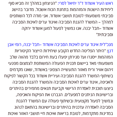
ראש העיר אשדוד ד"ר יחיאל לסרי:
"הניצחון במהלך זה מביא סוף
ליחידות הישנות והמזהמות בתחנת הכוח אשכול. מדובר בהישג
סביבתי משמעותי לטובת תושבי אשדוד. אני מודה לכל השותפים
למהלך – המשרד להגנת הסביבה ואיגוד ערים לאיכות הסביבה
אשדוד –חבל יבנה. אנו נמשיך לפעול למען אשדוד ירוקה
וסביבתית"
מנכ"לית איגוד ערים לאיכות הסביבה אשדוד –חבל יבנה, רומי אבן
דנן
:
"היתר הפליטה החדש הקובע שיחידות הייצור הקיטוריות
המזהמות ייסגרו ועד סגירתן יפעלו בעת חירום בלבד מהווה שלב
משמעותי מאד ביישום תכנית הפעולה המשותפת לצמצום מפגעי
זיהום אוויר וריח מאזור התעשייה הצפוני באשדוד, שאנו מקדמים
בשיתוף המשרד להגנת הסביבה ועיריית אשדוד בכל הקשור לפיקוח
ולאכיפה, איגוד ערים לאיכות הסביבה והמשרד להגנת הסביבה
ביצעו תוכנית לאסדרת הרישוי וקביעת תנאים מחמירים בהיתרים
וברישיונות הניתנים למפעלים. הגברנו את הפיקוח והאכיפה,
ונמשיך לפעול מקצועית ובשיתוף פעולה עם המשרד להגנת
הסביבה לאסדרה עדכנית בהיתרים וברישיונות בהתאם לנהוג
במדינות מתקדמות, לטובת בריאות ואיכות חיי תושבי האזור ואיכות