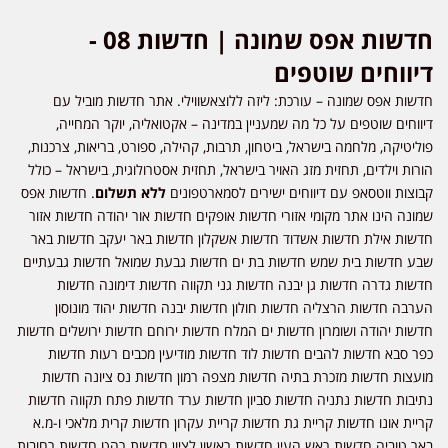
חדשות אפס שמונה | חדשות 08 -
דיווחים שוטפים
חדשות אפס שמונה – עורכת: ליזה ללוצאשווילי. אתר חדשות מוביל עם
דיווחים שוטפים על כל מה שמעניין במדינה – אקטואליה, יוקר המחייה,
פוליטיקה, מלחמה בישראל, ביטחון, תרבות, קהילה, ספורט, בריאות, צרכנות,
הורות וילדים, תחזית מזג האויר בישראל, תחזית אסטרולוגית, בישראל – כולל
קבוצות ווטסאפ עם דיווחים ישירים לסמארטפונים
ללא תשלום
. חדשות אפס
שמונה הינו אתר מקומי אזורי חדשות אופקים חדשות אור יהודה חדשות אזור
חדשות אילת חדשות אשדוד חדשות אשקלון חדשות באר יעקב חדשות באר
שבע חדשות בית שמש חדשות בת ים חדשות גבעת שמואל חדשות גבעתיים
חדשות גדרה חדשות גן יבנה חדשות גני תקווה חדשות דימונה חדשות
הערבה חדשות הרצליה חדשות חולון חדשות יבנה חדשות יהוד מונוסון
חדשות יהודה ושומרון חדשות ים המלח חדשות ירוחם חדשות ירושלים חדשות
כפר סבא חדשות להבים חדשות לוד חדשות מודיעין מכבים רעות חדשות
מועצות חדשות מזכרת בתיה חדשות מצפה רמון חדשות נס ציונה חדשות
נתיבות חדשות נתניה חדשות סביון חדשות ערד חדשות פתח תקווה חדשות
קריית אונו חדשות קריית גת חדשות קריית עקרון חדשות קרית מלאכי ו-מ.א
באר טוביה חדשות ראש העין חדשות ראשון לציון חדשות רהט חדשות רחובות