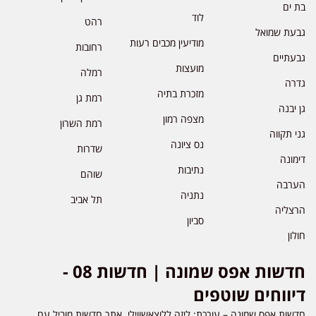
 ים
לוד
רהט
עת שמואל
מודיעין מכבים רעות
רחובות
עתיים
מועצות
רמלה
רה
מזכרת בתיה
רמת גן
 יבנה
מצפה רמון
רמת השרון
י תקווה
נס ציונה
שדרות
מונה
נתיבות
שוהם
רבה
נתניה
תל אביב
צליה
סביון
לון
חדשות אפס שמונה | חדשות 08 -
יווחים שוטפים
שות אפס שמונה – עורכת: ליזה ללוצאשווילי. אתר חדשות מוביל עם