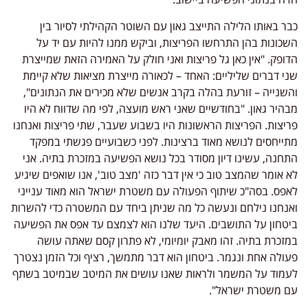
ר באותו הלילה התייצב גאון עם השוטר הקהילתי לסיור בין
כונות בהן התרחשו הפריצות, וביקש ממנו להיות עם יד על
ופק. "אין כאן גל פריצות ואני חולק על האמירה הזאת שמייצרת
י דברים שליליים: האחד – לכאורה מייצרת מציאות שלא קיימת
שנייה – זורעת בהלה בקרב אנשים שלא מכירים את הנתונים",
היר גאון. "בחודשיים שאני ראש מועצה, לפי מה שדווח לא היו
יצות. הפריצות הראשונות היו בשבוע שעבר, שתי פריצות ואנחנו
ייחסים לנושא מאוד ברצינות. לפני כשבועיים פגשתי במפקד
חנה, עשינו דיון מסודר בכל נושא הפשיעה במזכרת בתיה. אני
 אומר שהמצב טוב כי אין דבר כזה 'מצב טוב', אנו שואפים שיגיע
פס. בסה"כ שיתוף הפעולה עם משטרת ישראל הוא מאוד ענייני
נחנו נילחם ונעשה כל מה שניתן ביחד עם המשטרה כדי להשרות
טחון על התושבים. היעד שלנו הוא לצמצם עד אפס את הפשיעה
זכרת בתיה. זהו מאבק יומיומי, לא פתרון קסם שאתה עושה
ולה אחת ונגמר. ביטחון הוא דבר מתמשך, רציף וכל הזמן נצטרך
מוד על המשמר ולראות שאנו עושים את המיטב שבמיטב בשתף
 משטרת ישראל".