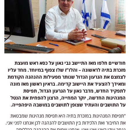
דשיים חלפו מאז התיישב גבי גאון על כסא ראש מועצת
כרת בתיה לראשונה – והלו"ז שלו צפוף במיוחד. מחד עליו
מצם את הגרעון הגדול שנותר מפעילות ההנהגה הקודמת
אידך להצעיד את היישוב קדימה. בראיון ראשון מאז מונה
פקיד החדש, מדבר גאון על הגרעון הגדול, תפיסת
נהיגות החדשה, יוקר המחייה, הרצון להפחית את הנטל
 התושבים והעתיד שצופן לתושבים במושבה היפהפייה.
פיסת המנהיגות במזכרת בתיה היא תפיסת מנהיגות שמבטאת
 החיבור ואת הלכידות בין התושבים להנהגה לכן אנחנו לפני אני.
מר עידן האני ואני ואני. אנחנו שמים את ההנהגה בכללותה –