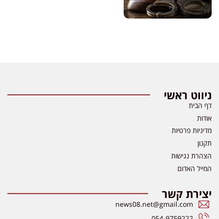
ווט ראשי
 הבית
דות
יניות פרטיות
נון
הרת נגישות
ייל האדום
צירת קשר
news08.net@gmail.com
054-9759222