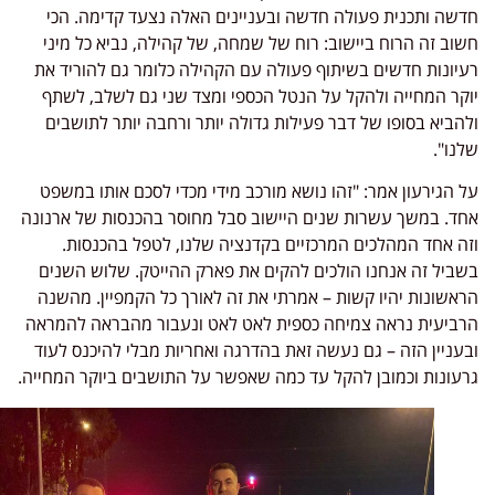
שה ותכנית פעולה חדשה ובעניינים האלה נצעד קדימה. הכי
וב זה הרוח ביישוב: רוח של שמחה, של קהילה, נביא כל מיני
יונות חדשים בשיתוף פעולה עם הקהילה כלומר גם להוריד את
קר המחייה ולהקל על הנטל הכספי ומצד שני גם לשלב, לשתף
הביא בסופו של דבר פעילות גדולה יותר ורחבה יותר לתושבים
נו".
 הגירעון אמר: "זהו נושא מורכב מידי מכדי לסכם אותו במשפט
ד. במשך עשרות שנים היישוב סבל מחוסר בהכנסות של ארנונה
ה אחד המהלכים המרכזיים בקדנציה שלנו, לטפל בהכנסות.
ביל זה אנחנו הולכים להקים את פארק ההייטק. שלוש השנים
אשונות יהיו קשות – אמרתי את זה לאורך כל הקמפיין. מהשנה
ביעית נראה צמיחה כספית לאט לאט ונעבור מהבראה להמראה
עניין הזה – גם נעשה זאת בהדרגה ואחריות מבלי להיכנס לעוד
עונות וכמובן להקל עד כמה שאפשר על התושבים ביוקר המחייה.