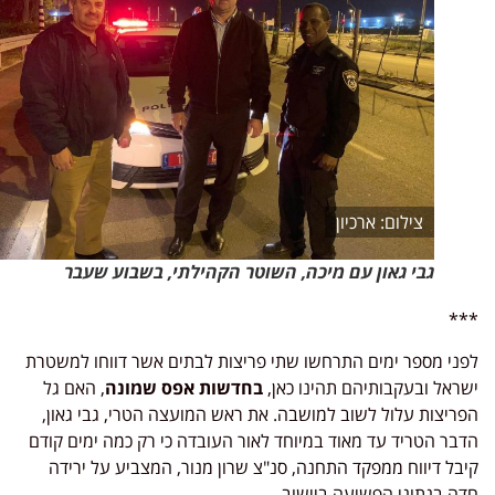
ארכיון
גבי גאון עם מיכה, השוטר הקהילתי, בשבוע שעבר
*
ני מספר ימים התרחשו שתי פריצות לבתים אשר דווחו למשטרת
ראל ובעקבותיהם תהינו כאן,
בחדשות אפס שמונה
, האם גל
ריצות עלול לשוב למושבה. את ראש המועצה הטרי, גבי גאון,
בר הטריד עד מאוד במיוחד לאור העובדה כי רק כמה ימים קודם
בל דיווח ממפקד התחנה, סנ"צ שרון מנור, המצביע על ירידה
ה בנתוני הפשיעה ביישוב.