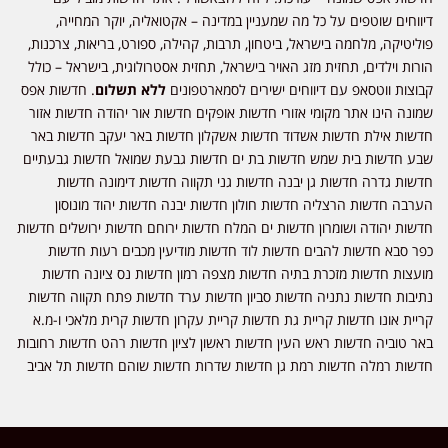
ווחים שוטפים על כל מה שמעניין במדינה – אקטואליה, יוקר המחייה,
ליטיקה, מלחמה בישראל, ביטחון, תרבות, קהילה, ספורט, בריאות, צרכנות,
רות וילדים, תחזית מזג האויר בישראל, תחזית אסטרולוגית, בישראל – כולל
וצות ווטסאפ עם דיווחים ישירים לסמארטפונים
ללא תשלום
. חדשות אפס
ונה הינו אתר מקומי אזורי חדשות אופקים חדשות אור יהודה חדשות אזור
שות אילת חדשות אשדוד חדשות אשקלון חדשות באר יעקב חדשות באר
ע חדשות בית שמש חדשות בת ים חדשות גבעת שמואל חדשות גבעתיים
שות גדרה חדשות גן יבנה חדשות גני תקווה חדשות דימונה חדשות
רבה חדשות הרצליה חדשות חולון חדשות יבנה חדשות יהוד מונוסון
שות יהודה ושומרון חדשות ים המלח חדשות ירוחם חדשות ירושלים חדשות
ר סבא חדשות להבים חדשות לוד חדשות מודיעין מכבים רעות חדשות
עצות חדשות מזכרת בתיה חדשות מצפה רמון חדשות נס ציונה חדשות
יבות חדשות נתניה חדשות סביון חדשות ערד חדשות פתח תקווה חדשות
יית אונו חדשות קריית גת חדשות קריית עקרון חדשות קרית מלאכי ו-מ.א
ר טוביה חדשות ראש העין חדשות ראשון לציון חדשות רהט חדשות רחובות
שות רמלה חדשות רמת גן חדשות שדרות חדשות שוהם חדשות תל אביב