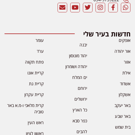
דשות בעיר שלי
פקים
עומר
יבנה
ר יהודה
ערד
יהוד מונוסון
ור
פתח תקווה
יהודה ושומרון
לת
קריית אונו
ים המלח
דוד
קריית גת
ירוחם
קלון
קריית עקרון
ירושלים
ר יעקב
קרית מלאכי ו-מ.א באר
כל הארץ
טוביה
ר שבע
כפר סבא
ראש העין
ת שמש
להבים
ראשון לציון