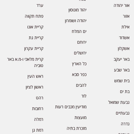
אור יהודה
ערד
יהוד מונוסון
אזור
פתח תקווה
יהודה ושומרון
אילת
קריית אונו
ים המלח
אשדוד
קריית גת
ירוחם
אשקלון
קריית עקרון
ירושלים
באר יעקב
קרית מלאכי ו-מ.א באר
כל הארץ
טוביה
באר שבע
כפר סבא
ראש העין
בית שמש
להבים
ראשון לציון
בת ים
לוד
רהט
גבעת שמואל
מודיעין מכבים רעות
רחובות
גבעתיים
מועצות
רמלה
גדרה
מזכרת בתיה
רמת גן