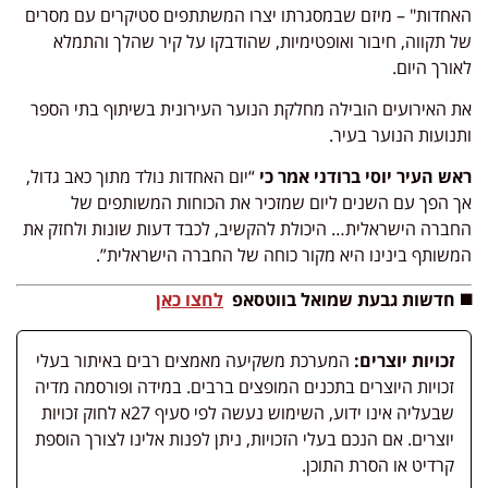
האחדות" – מיזם שבמסגרתו יצרו המשתתפים סטיקרים עם מסרים
של תקווה, חיבור ואופטימיות, שהודבקו על קיר שהלך והתמלא
לאורך היום.
את האירועים הובילה מחלקת הנוער העירונית בשיתוף בתי הספר
ותנועות הנוער בעיר.
ראש העיר יוסי ברודני אמר כי
“יום האחדות נולד מתוך כאב גדול,
אך הפך עם השנים ליום שמזכיר את הכוחות המשותפים של
החברה הישראלית… היכולת להקשיב, לכבד דעות שונות ולחזק את
המשותף בינינו היא מקור כוחה של החברה הישראלית”.
◼️ חדשות גבעת שמואל בווטסאפ
לחצו כאן
זכויות יוצרים:
המערכת משקיעה מאמצים רבים באיתור בעלי
זכויות היוצרים בתכנים המופצים ברבים. במידה ופורסמה מדיה
שבעליה אינו ידוע, השימוש נעשה לפי סעיף 27א לחוק זכויות
יוצרים. אם הנכם בעלי הזכויות, ניתן לפנות אלינו לצורך הוספת
קרדיט או הסרת התוכן.