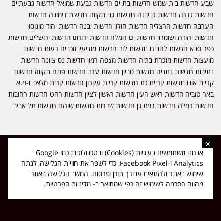
שבע חדשות בית שמש חדשות בת ים חדשות גבעת שמואל חדשות גבעתיים
חדשות גדרה חדשות גן יבנה חדשות גני תקווה חדשות דימונה חדשות
הערבה חדשות הרצליה חדשות חולון חדשות יבנה חדשות יהוד מונוסון
חדשות יהודה ושומרון חדשות ים המלח חדשות ירוחם חדשות ירושלים חדשות
כפר סבא חדשות להבים חדשות לוד חדשות מודיעין מכבים רעות חדשות
מועצות חדשות מזכרת בתיה חדשות מצפה רמון חדשות נס ציונה חדשות
נתיבות חדשות נתניה חדשות סביון חדשות ערד חדשות פתח תקווה חדשות
קריית אונו חדשות קריית גת חדשות קריית עקרון חדשות קרית מלאכי ו-מ.א
באר טוביה חדשות ראש העין חדשות ראשון לציון חדשות רהט חדשות רחובות
חדשות רמלה חדשות רמת גן חדשות שדרות חדשות שוהם חדשות תל אביב
×
כל הזכויות שמורות ל-ליזה ללוצאשווילי - חדשות אפס שמונה - דיווחים בזמן
אנחנו משתמשים בעוגיות (Cookies) ובטכנולוגיות כמו Google
אמת, נוסד בשנת 2019 | טל' לפרסומים 054-9759222 מייל מערכת
Analytics ו-Facebook Pixel, כדי לשפר את חוויית הגלישה, לנתח
news08.net@gmail.com
שימוש באתר ולהתאים עבורך תוכן ופרסום. המשך הגלישה באתר
❤
Made with
by
DIGITA
מהווה הסכמה לשימוש זה כפי שמתואר ב-
מדיניות הפרטיות
.