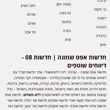
גן יבנה
מצפה רמון
רמת השרון
גני תקווה
נס ציונה
שדרות
דימונה
נתיבות
שוהם
הערבה
נתניה
תל אביב
הרצליה
סביון
חולון
חדשות אפס שמונה | חדשות 08 -
דיווחים שוטפים
חדשות אפס שמונה – עורכת: ליזה ללוצאשווילי. אתר חדשות מוביל עם
דיווחים שוטפים על כל מה שמעניין במדינה – אקטואליה, יוקר המחייה,
פוליטיקה, מלחמה בישראל, ביטחון, תרבות, קהילה, ספורט, בריאות, צרכנות,
הורות וילדים, תחזית מזג האויר בישראל, תחזית אסטרולוגית, בישראל – כולל
קבוצות ווטסאפ עם דיווחים ישירים לסמארטפונים
ללא תשלום
. חדשות אפס
שמונה הינו אתר מקומי אזורי חדשות אופקים חדשות אור יהודה חדשות אזור
חדשות אילת חדשות אשדוד חדשות אשקלון חדשות באר יעקב חדשות באר