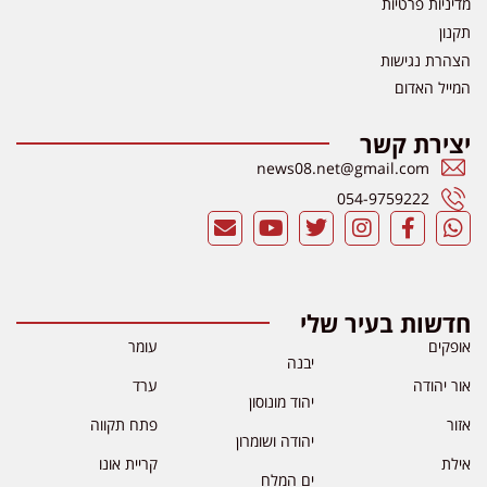
מדיניות פרטיות
תקנון
הצהרת נגישות
המייל האדום
יצירת קשר
news08.net@gmail.com
054-9759222
חדשות בעיר שלי
אופקים
עומר
יבנה
אור יהודה
ערד
יהוד מונוסון
אזור
פתח תקווה
יהודה ושומרון
אילת
קריית אונו
ים המלח