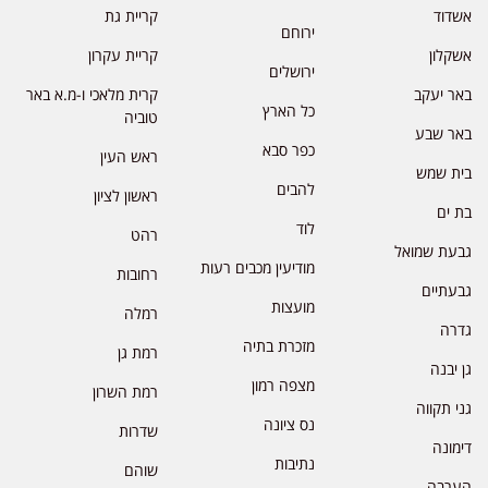
אשדוד
קריית גת
ירוחם
אשקלון
קריית עקרון
ירושלים
באר יעקב
קרית מלאכי ו-מ.א באר
כל הארץ
טוביה
באר שבע
כפר סבא
ראש העין
בית שמש
להבים
ראשון לציון
בת ים
לוד
רהט
גבעת שמואל
מודיעין מכבים רעות
רחובות
גבעתיים
מועצות
רמלה
גדרה
מזכרת בתיה
רמת גן
גן יבנה
מצפה רמון
רמת השרון
גני תקווה
נס ציונה
שדרות
דימונה
נתיבות
שוהם
הערבה