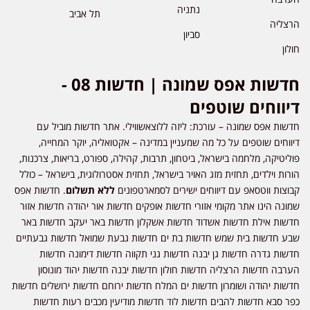
נתניה
תל אביב
הרצליה
סביון
חולון
חדשות אפס שמונה | חדשות 08 -
דיווחים שוטפים
חדשות אפס שמונה – עורכת: ליזה ללוצאשווילי. אתר חדשות מוביל עם
דיווחים שוטפים על כל מה שמעניין במדינה – אקטואליה, יוקר המחייה,
פוליטיקה, מלחמה בישראל, ביטחון, תרבות, קהילה, ספורט, בריאות, צרכנות,
הורות וילדים, תחזית מזג האויר בישראל, תחזית אסטרולוגית, בישראל – כולל
קבוצות ווטסאפ עם דיווחים ישירים לסמארטפונים
ללא תשלום
. חדשות אפס
שמונה הינו אתר מקומי אזורי חדשות אופקים חדשות אור יהודה חדשות אזור
חדשות אילת חדשות אשדוד חדשות אשקלון חדשות באר יעקב חדשות באר
שבע חדשות בית שמש חדשות בת ים חדשות גבעת שמואל חדשות גבעתיים
חדשות גדרה חדשות גן יבנה חדשות גני תקווה חדשות דימונה חדשות
הערבה חדשות הרצליה חדשות חולון חדשות יבנה חדשות יהוד מונוסון
חדשות יהודה ושומרון חדשות ים המלח חדשות ירוחם חדשות ירושלים חדשות
כפר סבא חדשות להבים חדשות לוד חדשות מודיעין מכבים רעות חדשות