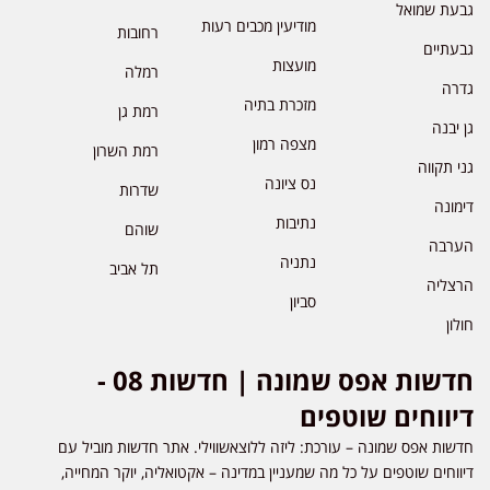
עת שמואל
מודיעין מכבים רעות
רחובות
עתיים
מועצות
רמלה
רה
מזכרת בתיה
רמת גן
 יבנה
מצפה רמון
רמת השרון
י תקווה
נס ציונה
שדרות
מונה
נתיבות
שוהם
רבה
נתניה
תל אביב
צליה
סביון
לון
חדשות אפס שמונה | חדשות 08 -
יווחים שוטפים
שות אפס שמונה – עורכת: ליזה ללוצאשווילי. אתר חדשות מוביל עם
ווחים שוטפים על כל מה שמעניין במדינה – אקטואליה, יוקר המחייה,