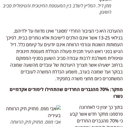
מתן דיל. המליץ לשלב בין המעטפת החינוכית והטיפולית סביב
השעון.
ערכה היא כי הציבור החרדי 'מסוגר' ואינו מדווח על ילדיהם,
בגילאי 13-25 אשר אינם הולכים לישיבות אלא נותרים בבית. לפיכך
מותות השונות וגורמי הרווחה אינם יודעים על קיומם כלל. דיל
יש בפני ראש העיר תכנית פעולה הכוללת מעטפת חינוכית
יפולית משולבת לרבות עבודה סביב השעון בסניף הממוקם
חוב ישעיהו אשר תצריך היערכות של עובדים מהשעה שמונה
וקר ועד שמונה בערב, משמע הגדלת המשרה לעובדים
שתכרים כיום מחצי משרה בתפקיד.
מחקר: 70% מהגברים החרדים שהתחילו לימודים אקדמיים
רו
וך כך יצוין כי לאחרונה
סמנו מחקר חדש אשר קבע
כי 70% מהגברים החרדים
אבי מוזס. מחזיק תיק הרווחה