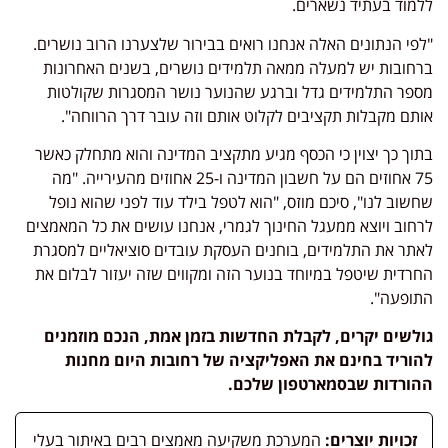
מוד בעתיד נשארים.
פי הנתונים האלה אנחנו רואים בבירור שלצערנו הרוב נושרים.
חובות יש למעלה ממאה תלמידים נושרים, בשנים האחרונות
פר התלמידים גדל וברגע שהנוער נושר המסגרות שקולטות
תם מקבלות תקציבים לקלוט אותם וזה עובר דרך הרווחה".
וך כך יצוין כי הכסף מגיע מתקציב המדינה והוא מתחלק כאשר
75 אחוזים הם על חשבון המדינה ו-25 אחוזים מהעירייה. "מה
שוב לנו", סיכם מוזס, "הוא לטפל בילד עוד לפני שהוא נופל
חוב ויוצא ממעגל החינוך לגמרי, אנחנו עושים את כל המאמצים
תר את התלמידים, בוחנים העסקת עובדים סוציאליים למסגרת
רדית שיטפל במיוחד בנוער הזה ומקווים שזה יעזור לבלום את
ופעה".
לשים יקרים, לקבלת החדשות בזמן אמת, הנכם מוזמנים
וריד בחינם את האפליקציה של רחובות היום מחנות
ורדות שבסמארטפון שלכם.
זכויות יוצרים:
המערכת משקיעה מאמצים רבים באיתור בעלי