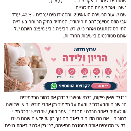
תחילו לימודים אקדמיים –
בעיריה
רו. זאת לעומת החילוניים
שם שיעור הנשירה הוא 29%, והסטודנטים ערבים – 42%. עו"ד
י מוזס מסיעת "הבית היהודי", המחזיק בתיק הרווחה בעירייה
ייחס לנתונים ואמרי כי שורש הבעיה נובע מעצם היותם של
תם סטודנטים בישיבות החרדיות.
גלל שאין פיקוח, בלתי אפשרי לבדוק את כמות התלמידים
ושרים והמערכת שומעת על תלמיד רק אחרי חודשיים או שלושה
 לעתים לאחר הרבה יותר זמן", אמר מוזס, שהדגיש "הכל תלוי
ורים – אם הם מדווחים לאגף החינוך רק אז יודעים שהם נשרו
ק אז מכניסים אותם למסגרת מתאימה, לכן רק אלה שבאמת רוצים