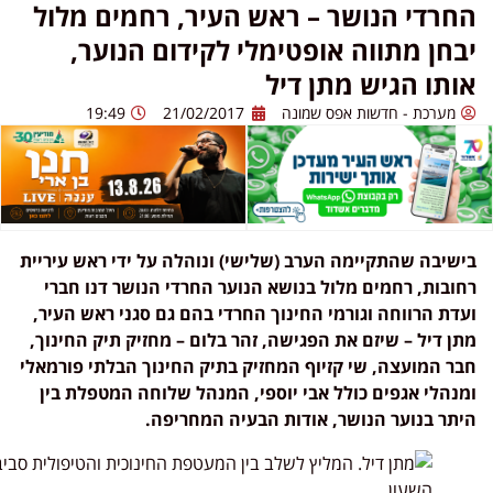
חרדי הנושר – ראש העיר, רחמים מלול
בחן מתווה אופטימלי לקידום הנוער,
ותו הגיש מתן דיל
מערכת - חדשות אפס שמונה
21/02/2017
19:49
שיבה שהתקיימה הערב (שלישי) ונוהלה על ידי ראש עיריית
ובות, רחמים מלול בנושא הנוער החרדי הנושר דנו חברי
דת הרווחה וגורמי החינוך החרדי בהם גם סגני ראש העיר,
ן דיל – שיזם את הפגישה, זהר בלום – מחזיק תיק החינוך,
ר המועצה, שי קזיוף המחזיק בתיק החינוך הבלתי פורמאלי
נהלי אגפים כולל אבי יוספי, המנהל שלוחה המטפלת בין
תר בנוער הנושר, אודות הבעיה המחריפה.