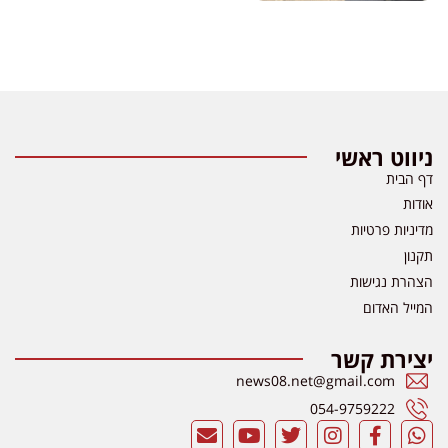
ווט ראשי
 הבית
דות
יניות פרטיות
נון
הרת נגישות
ייל האדום
צירת קשר
news08.net@gmail.com
054-9759222