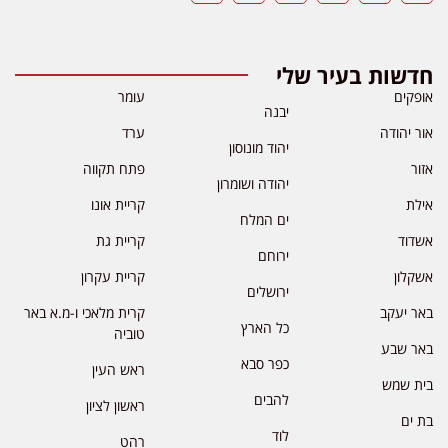
דשות בעיר שלי
פקים
עומר
יבנה
ר יהודה
ערד
יהוד מונוסון
ור
פתח תקווה
יהודה ושומרון
לת
קריית אונו
ים המלח
דוד
קריית גת
ירוחם
קלון
קריית עקרון
ירושלים
ר יעקב
קרית מלאכי ו-מ.א באר
כל הארץ
טוביה
ר שבע
כפר סבא
ראש העין
ת שמש
להבים
ראשון לציון
 ים
לוד
רהט