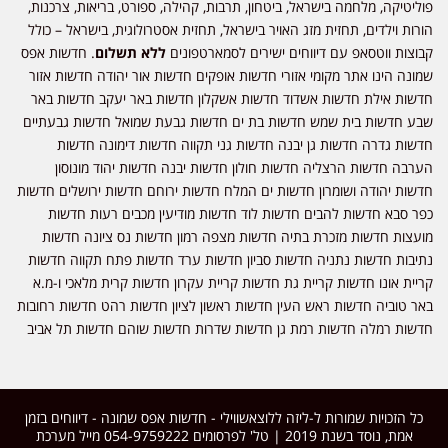
ליטיקה, מלחמה בישראל, ביטחון, תרבות, קהילה, ספורט, בריאות, צרכנות,
רות וילדים, תחזית מזג האויר בישראל, תחזית אסטרולוגית, בישראל – כולל
וצות ווטסאפ עם דיווחים ישירים לסמארטפונים
ללא תשלום
. חדשות אפס
ונה הינו אתר מקומי אזורי חדשות אופקים חדשות אור יהודה חדשות אזור
שות אילת חדשות אשדוד חדשות אשקלון חדשות באר יעקב חדשות באר
ע חדשות בית שמש חדשות בת ים חדשות גבעת שמואל חדשות גבעתיים
שות גדרה חדשות גן יבנה חדשות גני תקווה חדשות דימונה חדשות
רבה חדשות הרצליה חדשות חולון חדשות יבנה חדשות יהוד מונוסון
שות יהודה ושומרון חדשות ים המלח חדשות ירוחם חדשות ירושלים חדשות
ר סבא חדשות להבים חדשות לוד חדשות מודיעין מכבים רעות חדשות
עצות חדשות מזכרת בתיה חדשות מצפה רמון חדשות נס ציונה חדשות
יבות חדשות נתניה חדשות סביון חדשות ערד חדשות פתח תקווה חדשות
יית אונו חדשות קריית גת חדשות קריית עקרון חדשות קרית מלאכי ו-מ.א
ר טוביה חדשות ראש העין חדשות ראשון לציון חדשות רהט חדשות רחובות
שות רמלה חדשות רמת גן חדשות שדרות חדשות שוהם חדשות תל אביב
כל הזכויות שמורות ל-ליזה ללוצאשווילי - חדשות אפס שמונה - דיווחים בזמן
אמת, נוסד בשנת 2019 | טל' לפרסומים 054-9759222 מייל מערכת