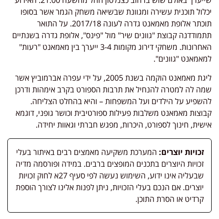
שייערך באולם שוש ברחוב כצנלסון החל מהשעה 21:00. האירוע
יכלול תוכנית עשירה ומגוונת שבשיאה משחק הגמר אשר בסופו
תוכתר אלופת מאמאנט גדרה לעונה 2017/18. על התואר
תתמודדנה קבוצת "גוונים שיר" מול "פינס", אלופת גדרה בשנתיים
האחרונות. משחקי דירוג מקומות 3-4 ייערך בין מאמאנט "רעות"
למאמאנט "גוונים".
ליגת מאמאנט הוקמה בשנת 2005, על ידי עפרה אברמוביץ אשר
שמה לה למטרה להנחיל את תרבות הספורט בקרב אימהות ודרכן
להשפיע על הילדים ועל המשפחות – והיא בהחלט הצליחה.
קבוצות מאמאנט משלבות פעילות ספורטיבית וכושר גופני, דוגמא
אישית, חינוך לספורט, היכרות, מפגש חברתי וגאוות יחידה.
זכויות יוצרים:
המערכת משקיעה מאמצים רבים באיתור בעלי
זכויות היוצרים בתכנים המופצים ברבים. במידה ופורסמה מדיה
שבעליה אינו ידוע, השימוש נעשה לפי סעיף 27א לחוק זכויות
יוצרים. אם הנכם בעלי הזכויות, ניתן לפנות אלינו לצורך הוספת
קרדיט או הסרת התוכן.