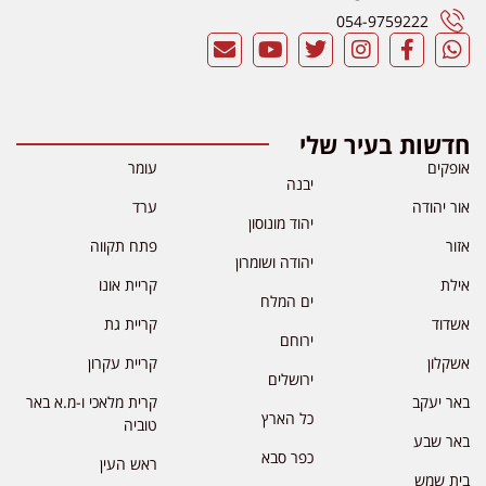
054-9759222
חדשות בעיר שלי
אופקים
עומר
יבנה
אור יהודה
ערד
יהוד מונוסון
אזור
פתח תקווה
יהודה ושומרון
אילת
קריית אונו
ים המלח
אשדוד
קריית גת
ירוחם
אשקלון
קריית עקרון
ירושלים
באר יעקב
קרית מלאכי ו-מ.א באר
כל הארץ
טוביה
באר שבע
כפר סבא
ראש העין
בית שמש