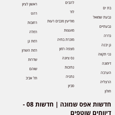
להבים
ראשון לציון
בת ים
לוד
רהט
גבעת שמואל
מודיעין מכבים רעות
רחובות
גבעתיים
מועצות
רמלה
גדרה
מזכרת בתיה
רמת גן
גן יבנה
מצפה רמון
רמת השרון
גני תקווה
נס ציונה
שדרות
דימונה
נתיבות
שוהם
הערבה
נתניה
תל אביב
הרצליה
סביון
חולון
חדשות אפס שמונה | חדשות 08 -
דיווחים שוטפים