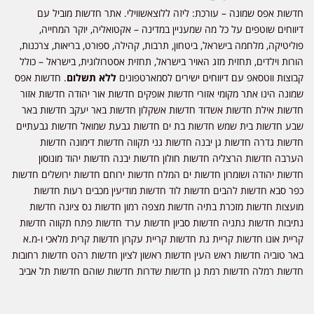
חדשות אפס שמונה – עורכת: ליזה ללוצאשווילי. אתר חדשות מוביל עם
דיווחים שוטפים על כל מה שמעניין במדינה – אקטואליה, יוקר המחייה,
פוליטיקה, מלחמה בישראל, ביטחון, תרבות, קהילה, ספורט, בריאות, צרכנות,
הורות וילדים, תחזית מזג האויר בישראל, תחזית אסטרולוגית, בישראל – כולל
קבוצות ווטסאפ עם דיווחים ישירים לסמארטפונים
ללא תשלום
. חדשות אפס
שמונה הינו אתר מקומי אזורי חדשות אופקים חדשות אור יהודה חדשות אזור
חדשות אילת חדשות אשדוד חדשות אשקלון חדשות באר יעקב חדשות באר
שבע חדשות בית שמש חדשות בת ים חדשות גבעת שמואל חדשות גבעתיים
חדשות גדרה חדשות גן יבנה חדשות גני תקווה חדשות דימונה חדשות
הערבה חדשות הרצליה חדשות חולון חדשות יבנה חדשות יהוד מונוסון
חדשות יהודה ושומרון חדשות ים המלח חדשות ירוחם חדשות ירושלים חדשות
כפר סבא חדשות להבים חדשות לוד חדשות מודיעין מכבים רעות חדשות
מועצות חדשות מזכרת בתיה חדשות מצפה רמון חדשות נס ציונה חדשות
נתיבות חדשות נתניה חדשות סביון חדשות ערד חדשות פתח תקווה חדשות
קריית אונו חדשות קריית גת חדשות קריית עקרון חדשות קרית מלאכי ו-מ.א
באר טוביה חדשות ראש העין חדשות ראשון לציון חדשות רהט חדשות רחובות
חדשות רמלה חדשות רמת גן חדשות שדרות חדשות שוהם חדשות תל אביב