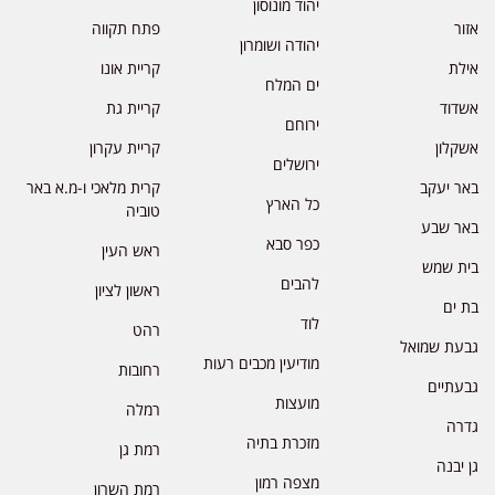
יהוד מונוסון
אזור
פתח תקווה
יהודה ושומרון
אילת
קריית אונו
ים המלח
אשדוד
קריית גת
ירוחם
אשקלון
קריית עקרון
ירושלים
באר יעקב
קרית מלאכי ו-מ.א באר
כל הארץ
טוביה
באר שבע
כפר סבא
ראש העין
בית שמש
להבים
ראשון לציון
בת ים
לוד
רהט
גבעת שמואל
מודיעין מכבים רעות
רחובות
גבעתיים
מועצות
רמלה
גדרה
מזכרת בתיה
רמת גן
גן יבנה
מצפה רמון
רמת השרון