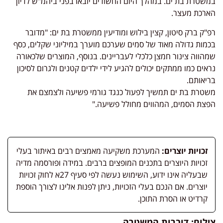
במשטרת בת ים. במהלך היום החשודים יובאו בפני ביהמ"ש לדיון
הארכת מעצר.
רפ"ק ברק סיטון, קצין בילוש ומודיעין ממשטרת בת ים: "מדובר
בכמות גדולה מאוד של סמים שערכם מוערך במיליוני שקלים, כסף
שמהווה צינור חמצן כלכלי לעבריינים. בנוסף, המוצרים שלכאורה
נראים כמו ממתקים יכולים להגיע לידי ילדים קטנים ולגרום לסיכון
בריאותם.
משטרת בת ים תמשיך לפעול כנגד גורמי פשיעה ולצמצם את
הפצת הסמים, המהווים מחולל פשיעה."
זכויות יוצרים:
המערכת משקיעה מאמצים רבים באיתור בעלי
זכויות היוצרים בתכנים המופצים ברבים. במידה ופורסמה מדיה
שבעליה אינו ידוע, השימוש נעשה לפי סעיף 27א לחוק זכויות
יוצרים. אם הנכם בעלי הזכויות, ניתן לפנות אלינו לצורך הוספת
קרדיט או הסרת התוכן.
צילום: דוברות המשטרה