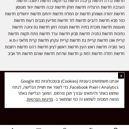
חדשות גדרה חדשות גן יבנה חדשות גני תקווה חדשות דימונה חדשות
הערבה חדשות הרצליה חדשות חולון חדשות יבנה חדשות יהוד מונוסון
חדשות יהודה ושומרון חדשות ים המלח חדשות ירוחם חדשות ירושלים חדשות
כפר סבא חדשות להבים חדשות לוד חדשות מודיעין מכבים רעות חדשות
מועצות חדשות מזכרת בתיה חדשות מצפה רמון חדשות נס ציונה חדשות
נתיבות חדשות נתניה חדשות סביון חדשות ערד חדשות פתח תקווה חדשות
קריית אונו חדשות קריית גת חדשות קריית עקרון חדשות קרית מלאכי ו-מ.א
באר טוביה חדשות ראש העין חדשות ראשון לציון חדשות רהט חדשות רחובות
חדשות רמלה חדשות רמת גן חדשות שדרות חדשות שוהם חדשות תל אביב
×
כל הזכויות שמורות ל-ליזה ללוצאשווילי - חדשות אפס שמונה - דיווחים בזמן
אנחנו משתמשים בעוגיות (Cookies) ובטכנולוגיות כמו Google
אמת, נוסד בשנת 2019 | טל' לפרסומים 054-9759222 מייל מערכת
Analytics ו-Facebook Pixel, כדי לשפר את חוויית הגלישה, לנתח
news08.net@gmail.com
שימוש באתר ולהתאים עבורך תוכן ופרסום. המשך הגלישה באתר
❤
Made with
by
DIGITA
מהווה הסכמה לשימוש זה כפי שמתואר ב-
מדיניות הפרטיות
.