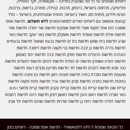
דיווחים שוטפים על כל מה שמעניין במדינה – אקטואליה, יוקר המחייה,
פוליטיקה, מלחמה בישראל, ביטחון, תרבות, קהילה, ספורט, בריאות, צרכנות,
הורות וילדים, תחזית מזג האויר בישראל, תחזית אסטרולוגית, בישראל – כולל
קבוצות ווטסאפ עם דיווחים ישירים לסמארטפונים
ללא תשלום
. חדשות אפס
שמונה הינו אתר מקומי אזורי חדשות אופקים חדשות אור יהודה חדשות אזור
חדשות אילת חדשות אשדוד חדשות אשקלון חדשות באר יעקב חדשות באר
שבע חדשות בית שמש חדשות בת ים חדשות גבעת שמואל חדשות גבעתיים
חדשות גדרה חדשות גן יבנה חדשות גני תקווה חדשות דימונה חדשות
הערבה חדשות הרצליה חדשות חולון חדשות יבנה חדשות יהוד מונוסון
חדשות יהודה ושומרון חדשות ים המלח חדשות ירוחם חדשות ירושלים חדשות
כפר סבא חדשות להבים חדשות לוד חדשות מודיעין מכבים רעות חדשות
מועצות חדשות מזכרת בתיה חדשות מצפה רמון חדשות נס ציונה חדשות
נתיבות חדשות נתניה חדשות סביון חדשות ערד חדשות פתח תקווה חדשות
קריית אונו חדשות קריית גת חדשות קריית עקרון חדשות קרית מלאכי ו-מ.א
באר טוביה חדשות ראש העין חדשות ראשון לציון חדשות רהט חדשות רחובות
חדשות רמלה חדשות רמת גן חדשות שדרות חדשות שוהם חדשות תל אביב
כל הזכויות שמורות ל-ליזה ללוצאשווילי - חדשות אפס שמונה - דיווחים בזמן