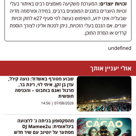
זכויות יוצרים:
המערכת משקיעה מאמצים רבים באיתור בעלי
זכויות היוצרים בתכנים המופצים ברבים. במידה ופורסמה מדיה
שבעליה אינו ידוע, השימוש נעשה לפי סעיף 27א לחוק זכויות
יוצרים. אם הנכם בעלי הזכויות, ניתן לפנות אלינו לצורך הוספת
קרדיט או הסרת התוכן.
undefined
אולי יעניין אותך
שבוע מטורף באשדוד: נועה קירל,
עדן בן זקן, איתי לוי, רינת בר,
מרגול ואגם בוחבוט – והכניסה
חופשית
14:56
07/08/2026
מהסקסופון בכיתה ג' לרצועה
בינלאומית: DJ Mamee2u
מסתער על יוטיוב עם שיר חדש