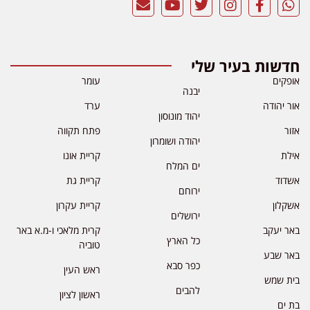
חדשות בעיר שלי
אופקים
עומר
יבנה
אור יהודה
ערד
יהוד מונוסון
אזור
פתח תקווה
יהודה ושומרון
אילת
קריית אונו
ים המלח
אשדוד
קריית גת
ירוחם
אשקלון
קריית עקרון
ירושלים
באר יעקב
קרית מלאכי ו-מ.א באר
כל הארץ
טוביה
באר שבע
כפר סבא
ראש העין
בית שמש
להבים
ראשון לציון
בת ים