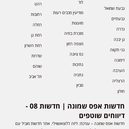
לוד
רהט
גבעת שמואל
מודיעין מכבים רעות
רחובות
גבעתיים
מועצות
רמלה
גדרה
מזכרת בתיה
רמת גן
גן יבנה
מצפה רמון
רמת השרון
גני תקווה
נס ציונה
שדרות
דימונה
נתיבות
שוהם
הערבה
נתניה
תל אביב
הרצליה
סביון
חולון
חדשות אפס שמונה | חדשות 08 -
דיווחים שוטפים
חדשות אפס שמונה – עורכת: ליזה ללוצאשווילי. אתר חדשות מוביל עם