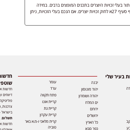
 בעלי זכויות היוצרים בתכנים המופצים ברבים. במידה
ופורסמה מדיה שבעליה אינו ידוע, השימוש נעשה לפי סעיף 27א לחוק זכויות יוצרים. אם הנכם בעלי הזכויות, ניתן
 בעיר שלי
עומר
שוטפי
יבנה
דה
ערד
חדשות אפ
יהוד מונוסון
דיווחים ש
פתח תקווה
יהודה ושומרון
פוליטיקה,
קריית אונו
ים המלח
צרכנות, ה
קריית גת
ירוחם
בישראל –
קריית עקרון
ירושלים
תשלום
. 
קב
קרית מלאכי ו-מ.א באר
כל הארץ
חדשות או
טוביה
ע
כפר סבא
אשקלון ח