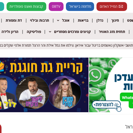
המייל האדום
מלחמה בישראל
08TV
קבוצות וואצפ פופולריות
שפט
חינוך
נדלן
בריאות
אוכל
תרבות ובילוי
דת ומסורת
תחזית מזג האוויר
קניונים ומרכזים מסחריים
פוליטיקה
הריון ולידה
 אשקלון נאשמים בריגול עבור איראן: צילמו את נמל אילת והר הרצל תמורת אלפי שקלים במטבעות
 אשקלון נאשמים בריגול עבור איראן: צילמו את נמל אילת והר הרצל תמורת אלפי שקלים במטבעות
ראל