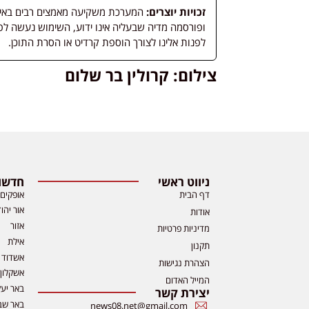
זכויות יוצרים:
המערכת משקיעה מאמצים רבים באיתור
לפנות אלינו לצורך הוספת קרדיט או הסרת התוכן.
צילום: קרולין בר שלום
ניווט ראשי
חדשות
דף הבית
אופקים
אור יהו
אודות
אזור
מדיניות פרטיות
אילת
תקנון
אשדוד
הצהרת נגישות
אשקלון
המייל האדום
באר יע
יצירת קשר
באר שב
news08.net@gmail.com