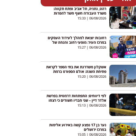
רהט, נתניה, תל אביב ופתח תקווה:
משרד העבודה חשף חשד להפרות
זכויות עובדים במבצעי אכיפה
15:33
06/08/2026
רחובות יוצאת למהלך לעידוד העסקים
במרכז העיר: מופעי רחוב והנחה של
50% באגרת השילוט
15:27
06/08/2026
אשקלון משדרגת את בתי הספר לקראת
פתיחת השנה: אולם הספורט ברמת
כרמים עובר שיפוץ מקיף
15:20
06/08/2026
לפי דיווחים: התפתחות דרמטית בפרשת
אלדר דיין – שני חבריו חשודים כי רצחו
אותו והסתירו את גופתו
15:13
06/08/2026
נער בן 17 נפצע קשה באירוע אלימות
במרכז ירושלים
15:05
06/08/2026