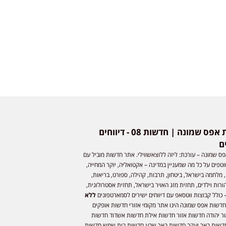
חדשות אפס שמונה | חדשות 08 - דיווחים
ם
ס שמונה – עורכת: ליזה ללוצאשווילי. אתר חדשות מוביל עם
וטפים על כל מה שמעניין במדינה – אקטואליה, יוקר המחייה,
 מלחמה בישראל, ביטחון, תרבות, קהילה, ספורט, בריאות,
ורות וילדים, תחזית מזג האויר בישראל, תחזית אסטרולוגית,
 כולל קבוצות ווטסאפ עם דיווחים ישירים לסמארטפונים
ללא
חדשות אפס שמונה הינו אתר מקומי אזורי חדשות אופקים
ר יהודה חדשות אזור חדשות אילת חדשות אשדוד חדשות
דשות באר יעקב חדשות באר שבע חדשות בית שמש חדשות