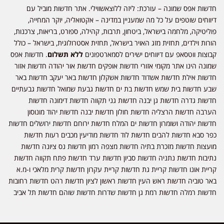
חדשות אפס שמונה – עורכת: ליזה ללוצאשווילי. אתר חדשות מוביל עם
דיווחים שוטפים על כל מה שמעניין במדינה – אקטואליה, יוקר המחייה,
פוליטיקה, מלחמה בישראל, ביטחון, תרבות, קהילה, ספורט, בריאות, צרכנות,
הורות וילדים, תחזית מזג האויר בישראל, תחזית אסטרולוגית, בישראל – כולל
קבוצות ווטסאפ עם דיווחים ישירים לסמארטפונים
ללא תשלום
. חדשות אפס
שמונה הינו אתר מקומי אזורי חדשות אופקים חדשות אור יהודה חדשות אזור
חדשות אילת חדשות אשדוד חדשות אשקלון חדשות באר יעקב חדשות באר
שבע חדשות בית שמש חדשות בת ים חדשות גבעת שמואל חדשות גבעתיים
חדשות גדרה חדשות גן יבנה חדשות גני תקווה חדשות דימונה חדשות
הערבה חדשות הרצליה חדשות חולון חדשות יבנה חדשות יהוד מונוסון
חדשות יהודה ושומרון חדשות ים המלח חדשות ירוחם חדשות ירושלים חדשות
כפר סבא חדשות להבים חדשות לוד חדשות מודיעין מכבים רעות חדשות
מועצות חדשות מזכרת בתיה חדשות מצפה רמון חדשות נס ציונה חדשות
נתיבות חדשות נתניה חדשות סביון חדשות ערד חדשות פתח תקווה חדשות
קריית אונו חדשות קריית גת חדשות קריית עקרון חדשות קרית מלאכי ו-מ.א
באר טוביה חדשות ראש העין חדשות ראשון לציון חדשות רהט חדשות רחובות
חדשות רמלה חדשות רמת גן חדשות שדרות חדשות שוהם חדשות תל אביב