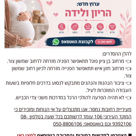
להלן ההסדרים:
👈 מרחוב בן ציון פוגל תתאפשר הפניה מזרחה לרחוב שמשון צור.
👈 מרחוב חזון איש תתאפשר הפנייה מזרחה לכיוון רחוב שמשון
צור.
👈 ציבור הנהגות והנהגים מתבקש לנסוע בדרכים חלופיות בשעות
העבודה המוזכרות לעיל.
👈 לא תהיה הפרעה להולכי הרגל במדרכות משני צדי הכביש.
מעיריית רחובות נמסר: אנו מתנצלים על אי הנוחות ומזכירים כי
המוקד העירוני 106 עומד לרשותכם בכל שעה בטלפון: 08-
9392106 וגם בוואטסאפ: 050-8806106
◼️ הצטרפו לחדשות רחובות והסביבה בווטסאפ
לחצו כאן