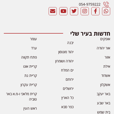
054-9759222
חדשות בעיר שלי
אופקים
עומר
יבנה
אור יהודה
ערד
יהוד מונוסון
אזור
פתח תקווה
יהודה ושומרון
אילת
קריית אונו
ים המלח
אשדוד
קריית גת
ירוחם
אשקלון
קריית עקרון
ירושלים
באר יעקב
קרית מלאכי ו-מ.א באר
כל הארץ
טוביה
באר שבע
כפר סבא
ראש העין
בית שמש