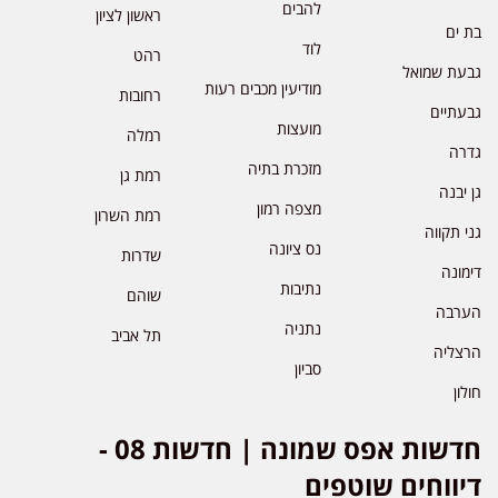
להבים
ראשון לציון
בת ים
לוד
רהט
גבעת שמואל
מודיעין מכבים רעות
רחובות
גבעתיים
מועצות
רמלה
גדרה
מזכרת בתיה
רמת גן
גן יבנה
מצפה רמון
רמת השרון
גני תקווה
נס ציונה
שדרות
דימונה
נתיבות
שוהם
הערבה
נתניה
תל אביב
הרצליה
סביון
חולון
חדשות אפס שמונה | חדשות 08 -
דיווחים שוטפים