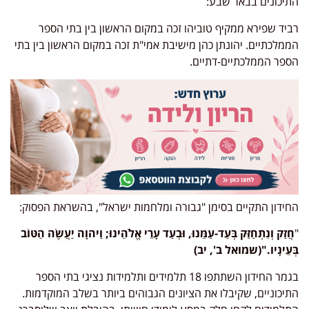
התיכונים בבאר שבע:
רביד שפירא ממקיף טוביהו זכה במקום הראשון בין בתי הספר
הממלכתיים. יהונתן כהן מישיבת אמי"ת זכה במקום הראשון בין בתי
הספר הממלכתיים-דתיים.
החידון התקיים בסימן "גבורה ומלחמות ישראל", בהשראת הפסוק:
"
חֲזַק וְנִתְחַזַּק בְּעַד-עַמֵּנוּ, וּבְעַד עָרֵי אֱלֹהֵינוּ; וַיהוָה יַעֲשֶׂה הַטּוֹב
בְּעֵינָיו."(שמואל ב', יב)
בגמר החידון השתתפו 18 תלמידים ותלמידות נציגי בתי הספר
התיכוניים, שקיבלו את הציונים הגבוהים ביותר בשלב המוקדמות.