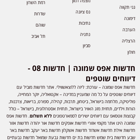
מצפה רמון
רמת השרון
גני תקווה
נס ציונה
שדרות
דימונה
נתיבות
שוהם
הערבה
נתניה
תל אביב
הרצליה
סביון
חולון
חדשות אפס שמונה | חדשות 08 -
דיווחים שוטפים
חדשות אפס שמונה – עורכת: ליזה ללוצאשווילי. אתר חדשות מוביל עם
דיווחים שוטפים על כל מה שמעניין במדינה – אקטואליה, יוקר המחייה,
פוליטיקה, מלחמה בישראל, ביטחון, תרבות, קהילה, ספורט, בריאות, צרכנות,
הורות וילדים, תחזית מזג האויר בישראל, תחזית אסטרולוגית, בישראל – כולל
קבוצות ווטסאפ עם דיווחים ישירים לסמארטפונים
ללא תשלום
. חדשות אפס
שמונה הינו אתר מקומי אזורי חדשות אופקים חדשות אור יהודה חדשות אזור
חדשות אילת חדשות אשדוד חדשות אשקלון חדשות באר יעקב חדשות באר
שבע חדשות בית שמש חדשות בת ים חדשות גבעת שמואל חדשות גבעתיים