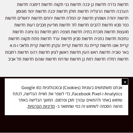
חדשות גדרה חדשות גן יבנה חדשות גני תקווה חדשות דימונה חדשות
הערבה חדשות הרצליה חדשות חולון חדשות יבנה חדשות יהוד מונוסון
חדשות יהודה ושומרון חדשות ים המלח חדשות ירוחם חדשות ירושלים חדשות
כפר סבא חדשות להבים חדשות לוד חדשות מודיעין מכבים רעות חדשות
מועצות חדשות מזכרת בתיה חדשות מצפה רמון חדשות נס ציונה חדשות
נתיבות חדשות נתניה חדשות סביון חדשות ערד חדשות פתח תקווה חדשות
קריית אונו חדשות קריית גת חדשות קריית עקרון חדשות קרית מלאכי ו-מ.א
באר טוביה חדשות ראש העין חדשות ראשון לציון חדשות רהט חדשות רחובות
חדשות רמלה חדשות רמת גן חדשות שדרות חדשות שוהם חדשות תל אביב
×
כל הזכויות שמורות ל-ליזה ללוצאשווילי - חדשות אפס שמונה - דיווחים בזמן
אנחנו משתמשים בעוגיות (Cookies) ובטכנולוגיות כמו Google
אמת, נוסד בשנת 2019 | טל' לפרסומים 054-9759222 מייל מערכת
Analytics ו-Facebook Pixel, כדי לשפר את חוויית הגלישה, לנתח
news08.net@gmail.com
שימוש באתר ולהתאים עבורך תוכן ופרסום. המשך הגלישה באתר
❤
Made with
by
DIGITA
מהווה הסכמה לשימוש זה כפי שמתואר ב-
מדיניות הפרטיות
.