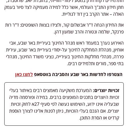
התלמידים לקחו חלק במסע לימודי חווייתי, בהובלת יואב שלוסברג,
חתן חידון התנ"ך העולמי, אשר כלל למידה מעמיקה לצד סיור בעמק
האלה – אתר הקרב בין דוד לגוליית.
את החידון הנחה ד"ר אבשלום קור, ולצידו בצוות השופטים: ד"ר רות
פרנקל, שלמה ונטורה והרב שמעון דהן.
האירוע נערך במעמד ראש מנהל החינוך בעיריית באר שבע, אבי
אוחיון, מנהלת המחלקה לחינוך על-יסודי בעיריית באר שבע, עירית
פררה, מנהלי מחלקות החינוך בעירייה, נציגי משרד החינוך, מנהלי
בתי ספר, מורים ותלמידים רבים.
הצטרפו לחדשות באר שבע והסביבה בווטסאפ
לחצו כאן
זכויות יוצרים:
המערכת משקיעה מאמצים רבים באיתור בעלי
זכויות היוצרים בתכנים המופצים ברבים. במידה ופורסמה מדיה
שבעליה אינו ידוע, השימוש נעשה לפי סעיף 27א לחוק זכויות
יוצרים. אם הנכם בעלי הזכויות, ניתן לפנות אלינו לצורך הוספת
קרדיט או הסרת התוכן.