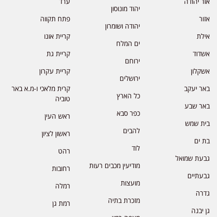
אור יהודה
ערד
יהוד מונוסון
אזור
פתח תקווה
יהודה ושומרון
אילת
קריית אונו
ים המלח
אשדוד
קריית גת
ירוחם
אשקלון
קריית עקרון
ירושלים
באר יעקב
קרית מלאכי ו-מ.א באר
כל הארץ
טוביה
באר שבע
כפר סבא
ראש העין
בית שמש
להבים
ראשון לציון
בת ים
לוד
רהט
גבעת שמואל
מודיעין מכבים רעות
רחובות
גבעתיים
מועצות
רמלה
גדרה
מזכרת בתיה
רמת גן
גן יבנה