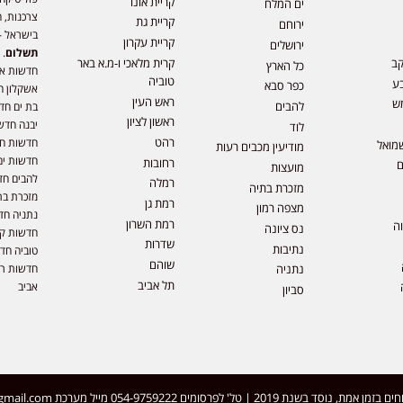
קריית אונו
ים המלח
צרכנות, ה
קריית גת
ירוחם
בישראל –
קריית עקרון
ירושלים
תשלום
. 
קב
קרית מלאכי ו-מ.א באר
כל הארץ
חדשות או
טוביה
ע
כפר סבא
אשקלון ח
ראש העין
ש
להבים
בת ים חד
ראשון לציון
יבנה חדש
לוד
רהט
חדשות חול
מואל
מודיעין מכבים רעות
חדשות ים
רחובות
ם
מועצות
להבים חד
רמלה
מזכרת בתיה
מזכרת בת
רמת גן
מצפה רמון
נתניה חד
רמת השרון
וה
נס ציונה
חדשות קר
שדרות
נתיבות
טוביה חד
שוהם
חדשות רמ
נתניה
תל אביב
אביב
סביון
 | טל' לפרסומים 054-9759222 מייל מערכת
gmail.com