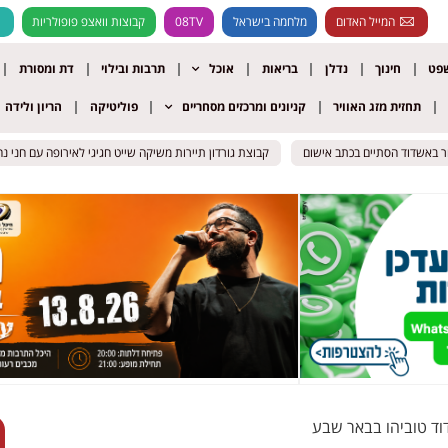
המייל האדום
מלחמה בישראל
08TV
קבוצות וואצפ פופולריות
שפט
חינוך
נדלן
בריאות
אוכל
תרבות ובילוי
דת ומסורת
תחזית מזג האוויר
קניונים ומרכזים מסחריים
פוליטיקה
הריון ולידה
 באשדוד הסתיים בכתב אישום
 באשדוד הסתיים בכתב אישום
קבוצת גורדון תיירות משיקה שייט חגיגי לאירופה עם חני נחמיא
קבוצת גורדון תיירות משיקה שייט חגיגי לאירופה עם חני נחמיא
וד טוביהו בבאר שבע