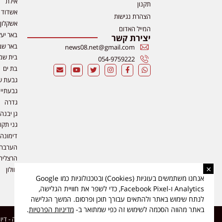
אילת
תקנון
אשדוד
הצהרת נגישות
אשקלון
המייל האדום
באר יע
יצירת קשר
באר שב
news08.net@gmail.com
בית שמ
054-9759222
בת ים
גבעת ש
גבעתיי
גדרה
גן יבנה
גני תקו
דימונה
הערבה
הרצליה
×
חולון
אנחנו משתמשים בעוגיות (Cookies) ובטכנולוגיות כמו Google
Analytics ו-Facebook Pixel, כדי לשפר את חוויית הגלישה,
לנתח שימוש באתר ולהתאים עבורך תוכן ופרסום. המשך הגלישה
באתר מהווה הסכמה לשימוש זה כפי שמתואר ב-
מדיניות הפרטיות
.
כל הזכויות שמורות ל-ליזה ללוצאשווילי - חדשות אפס שמונה - דיווחים בזמן אמת, נוסד בשנת 2019