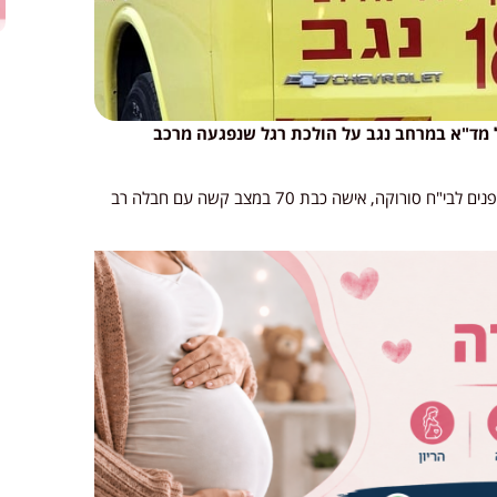
בשעה 07:02 התקבל דיווח במוקד 101 של מד"א במרחב נגב על הולכת רגל שנפגעה מרכב
חובשים ופראמדיקים של מד"א מעניקים טיפול רפואי ומפנים לבי"ח סורוקה, אישה כבת 70 במצב קשה עם חבלה רב