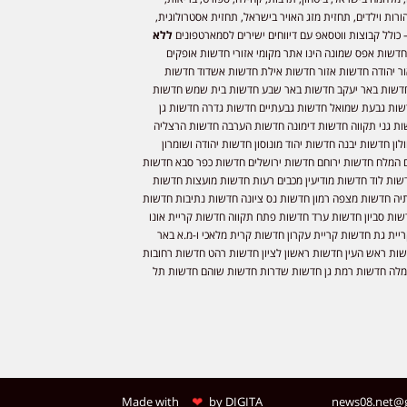
ורות וילדים, תחזית מזג האויר בישראל, תחזית אסטרולוגית,
 כולל קבוצות ווטסאפ עם דיווחים ישירים לסמארטפונים
ללא
חדשות אפס שמונה הינו אתר מקומי אזורי חדשות אופקים
ר יהודה חדשות אזור חדשות אילת חדשות אשדוד חדשות
דשות באר יעקב חדשות באר שבע חדשות בית שמש חדשות
שות גבעת שמואל חדשות גבעתיים חדשות גדרה חדשות גן
ות גני תקווה חדשות דימונה חדשות הערבה חדשות הרצליה
ון חדשות יבנה חדשות יהוד מונוסון חדשות יהודה ושומרון
 המלח חדשות ירוחם חדשות ירושלים חדשות כפר סבא חדשות
שות לוד חדשות מודיעין מכבים רעות חדשות מועצות חדשות
יה חדשות מצפה רמון חדשות נס ציונה חדשות נתיבות חדשות
שות סביון חדשות ערד חדשות פתח תקווה חדשות קריית אונו
יית גת חדשות קריית עקרון חדשות קרית מלאכי ו-מ.א באר
שות ראש העין חדשות ראשון לציון חדשות רהט חדשות רחובות
לה חדשות רמת גן חדשות שדרות חדשות שוהם חדשות תל
❤
Made with
by
DIGITA
news08.net@