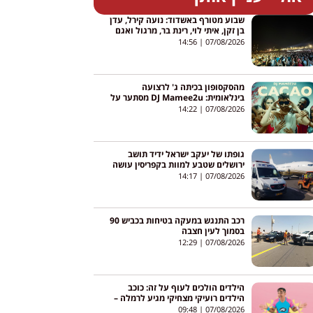
שבוע מטורף באשדוד: נועה קירל, עדן
בן זקן, איתי לוי, רינת בר, מרגול ואגם
בוחבוט – והכניסה חופשית
14:56
07/08/2026
מהסקסופון בכיתה ג' לרצועה
בינלאומית: DJ Mamee2u מסתער על
יוטיוב עם שיר חדש
14:22
07/08/2026
גופתו של יעקב ישראל ידיד תושב
ירושלים שטבע למוות בקפריסין עושה
את דרכה לישראל
14:17
07/08/2026
רכב התנגש במעקה בטיחות בכביש 90
בסמוך לעין חצבה
12:29
07/08/2026
הילדים הולכים לעוף על זה: כוכב
הילדים רועיקי מצחיקי מגיע לרמלה –
והכניסה חופשית
09:48
07/08/2026