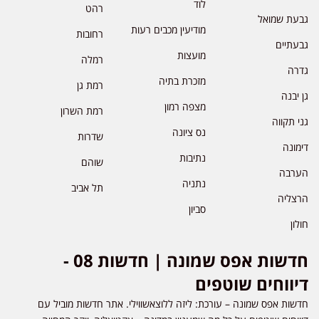
לוד
רהט
גבעת שמואל
מודיעין מכבים רעות
רחובות
גבעתיים
מועצות
רמלה
גדרה
מזכרת בתיה
רמת גן
גן יבנה
מצפה רמון
רמת השרון
גני תקווה
נס ציונה
שדרות
דימונה
נתיבות
שוהם
הערבה
נתניה
תל אביב
הרצליה
סביון
חולון
חדשות אפס שמונה | חדשות 08 -
דיווחים שוטפים
חדשות אפס שמונה – עורכת: ליזה ללוצאשווילי. אתר חדשות מוביל עם