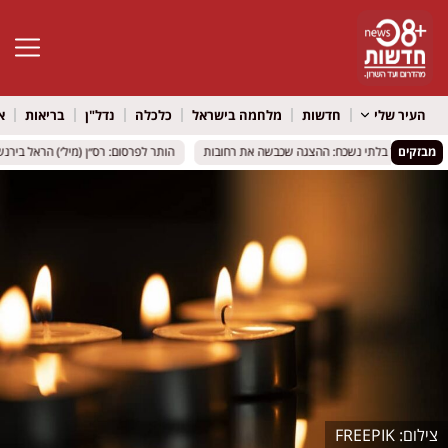
פתח סרגל 
העיר שלי
חדשות
מלחמה בישראל
כלכלה
נדל"ן
בריאות
א
מבזקים
הותר לפרסום: רס״ן (מיל׳) הראל בירנשטוק
הותר לפרסום: רס״ן (מיל׳) הראל בירנשטוק
FREEPIK