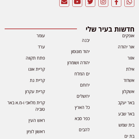
חדשות בעיר שלי
אופקים
עומר
יבנה
אור יהודה
ערד
יהוד מונוסון
אזור
פתח תקווה
יהודה ושומרון
אילת
קריית אונו
ים המלח
אשדוד
קריית גת
ירוחם
אשקלון
קריית עקרון
ירושלים
באר יעקב
קרית מלאכי ו-מ.א באר
כל הארץ
טוביה
באר שבע
כפר סבא
ראש העין
בית שמש
להבים
ראשון לציון
בת ים