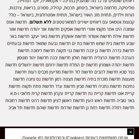
דיווחים שוטפים על כל מה שמעניין במדינה – אקטואליה, יוקר המחייה,
פוליטיקה, מלחמה בישראל, ביטחון, תרבות, קהילה, ספורט, בריאות, צרכנות,
הורות וילדים, תחזית מזג האויר בישראל, תחזית אסטרולוגית, בישראל – כולל
קבוצות ווטסאפ עם דיווחים ישירים לסמארטפונים
ללא תשלום
. חדשות אפס
שמונה הינו אתר מקומי אזורי חדשות אופקים חדשות אור יהודה חדשות אזור
חדשות אילת חדשות אשדוד חדשות אשקלון חדשות באר יעקב חדשות באר
שבע חדשות בית שמש חדשות בת ים חדשות גבעת שמואל חדשות גבעתיים
חדשות גדרה חדשות גן יבנה חדשות גני תקווה חדשות דימונה חדשות
הערבה חדשות הרצליה חדשות חולון חדשות יבנה חדשות יהוד מונוסון
חדשות יהודה ושומרון חדשות ים המלח חדשות ירוחם חדשות ירושלים חדשות
כפר סבא חדשות להבים חדשות לוד חדשות מודיעין מכבים רעות חדשות
מועצות חדשות מזכרת בתיה חדשות מצפה רמון חדשות נס ציונה חדשות
נתיבות חדשות נתניה חדשות סביון חדשות ערד חדשות פתח תקווה חדשות
קריית אונו חדשות קריית גת חדשות קריית עקרון חדשות קרית מלאכי ו-מ.א
באר טוביה חדשות ראש העין חדשות ראשון לציון חדשות רהט חדשות רחובות
חדשות רמלה חדשות רמת גן חדשות שדרות חדשות שוהם חדשות תל אביב
×
כל הזכויות שמורות ל-ליזה ללוצאשווילי - חדשות אפס שמונה - דיווחים בזמן
אנחנו משתמשים בעוגיות (Cookies) ובטכנולוגיות כמו Google