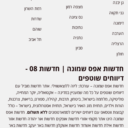
גן יבנה
מצפה רמון
רמת השרון
גני תקווה
נס ציונה
שדרות
דימונה
נתיבות
שוהם
הערבה
נתניה
תל אביב
הרצליה
סביון
חולון
חדשות אפס שמונה | חדשות 08 -
דיווחים שוטפים
חדשות אפס שמונה – עורכת: ליזה ללוצאשווילי. אתר חדשות מוביל עם
דיווחים שוטפים על כל מה שמעניין במדינה – אקטואליה, יוקר המחייה,
פוליטיקה, מלחמה בישראל, ביטחון, תרבות, קהילה, ספורט, בריאות, צרכנות,
הורות וילדים, תחזית מזג האויר בישראל, תחזית אסטרולוגית, בישראל – כולל
קבוצות ווטסאפ עם דיווחים ישירים לסמארטפונים
ללא תשלום
. חדשות אפס
שמונה הינו אתר מקומי אזורי חדשות אופקים חדשות אור יהודה חדשות אזור
חדשות אילת חדשות אשדוד חדשות אשקלון חדשות באר יעקב חדשות באר