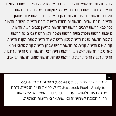
שבע חדשות בית שמש חדשות בת ים חדשות גבעת שמואל חדשות גבעתיים
חדשות גדרה חדשות גן יבנה חדשות גני תקווה חדשות דימונה חדשות
הערבה חדשות הרצליה חדשות חולון חדשות יבנה חדשות יהוד מונוסון
חדשות יהודה ושומרון חדשות ים המלח חדשות ירוחם חדשות ירושלים חדשות
כפר סבא חדשות להבים חדשות לוד חדשות מודיעין מכבים רעות חדשות
מועצות חדשות מזכרת בתיה חדשות מצפה רמון חדשות נס ציונה חדשות
נתיבות חדשות נתניה חדשות סביון חדשות ערד חדשות פתח תקווה חדשות
קריית אונו חדשות קריית גת חדשות קריית עקרון חדשות קרית מלאכי ו-מ.א
באר טוביה חדשות ראש העין חדשות ראשון לציון חדשות רהט חדשות רחובות
חדשות רמלה חדשות רמת גן חדשות שדרות חדשות שוהם חדשות תל אביב
×
כל הזכויות שמורות ל-ליזה ללוצאשווילי - חדשות אפס שמונה - דיווחים בזמן
אנחנו משתמשים בעוגיות (Cookies) ובטכנולוגיות כמו Google
אמת, נוסד בשנת 2019 | טל' לפרסומים 054-9759222 מייל מערכת
Analytics ו-Facebook Pixel, כדי לשפר את חוויית הגלישה, לנתח
news08.net@gmail.com
שימוש באתר ולהתאים עבורך תוכן ופרסום. המשך הגלישה באתר
❤
Made with
by
DIGITA
מהווה הסכמה לשימוש זה כפי שמתואר ב-
מדיניות הפרטיות
.