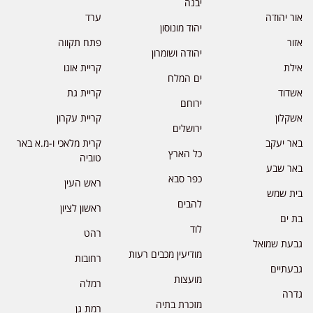
יבנה
אור יהודה
ערד
יהוד מונוסון
אזור
פתח תקווה
יהודה ושומרון
אילת
קריית אונו
ים המלח
אשדוד
קריית גת
ירוחם
אשקלון
קריית עקרון
ירושלים
באר יעקב
קרית מלאכי ו-מ.א באר
כל הארץ
טוביה
באר שבע
כפר סבא
ראש העין
בית שמש
להבים
ראשון לציון
בת ים
לוד
רהט
גבעת שמואל
מודיעין מכבים רעות
רחובות
גבעתיים
מועצות
רמלה
גדרה
מזכרת בתיה
רמת גן