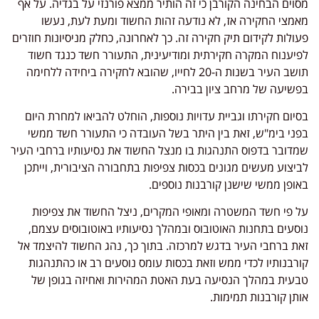
מסוים הבחינה הקורבן כי זה הותיר ממצא פורנזי על בגדיה. על אף
מאמצי החקירה אז, לא נודעה זהות החשוד ומעת לעת, נעשו
פעולות לקידום תיק חקירה זה. כך לאחרונה, כחלק מניסיונות חוזרים
לפיענוח המקרה חקירתית ומודיעינית, התעורר חשד כנגד חשוד
תושב העיר בשנות ה-20 לחייו, שהובא לחקירה ביחידה ללחימה
בפשיעה של מרחב ציון בבירה.
בסיום חקירתו וגביית עדויות נוספות, הוחלט להביאו למחרת היום
בפני בימ"ש, זאת בין היתר בשל העובדה כי התעורר חשד ממשי
שמדובר בדפוס התנהגות בו מנצל החשוד את נסיעותיו ברחבי העיר
לביצוע מעשים מגונים בכסות צפיפות בתחבורה הציבורית, וייתכן
באופן ממשי שישנן קורבנות נוספים.
על פי חשד המשטרה ומאופי המקרים, ניצל החשוד את צפיפות
נוסעים בתחנות האוטובוס ובמהלך נסיעותיו באוטובוסים עצמם,
זאת ברחבי העיר בדגש למרכזה. בתוך כך, נהג החשוד להיצמד אל
קורבנותיו לכדי ממש וזאת בכסות עומס נוסעים רב או כהתנהגות
טבעית במהלך הנסיעה בעת האטת המהירות ואחיזה בגופן של
אותן קורבנות תמימות.