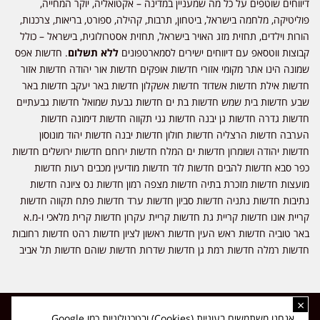
דיווחים שוטפים על כל מה שמעניין במדינה – אקטואליה, יוקר המחייה,
פוליטיקה, מלחמה בישראל, ביטחון, תרבות, קהילה, ספורט, בריאות, צרכנות,
הורות וילדים, תחזית מזג האויר בישראל, תחזית אסטרולוגית, בישראל – כולל
קבוצות ווטסאפ עם דיווחים ישירים לסמארטפונים
ללא תשלום
. חדשות אפס
שמונה הינו אתר מקומי אזורי חדשות אופקים חדשות אור יהודה חדשות אזור
חדשות אילת חדשות אשדוד חדשות אשקלון חדשות באר יעקב חדשות באר
שבע חדשות בית שמש חדשות בת ים חדשות גבעת שמואל חדשות גבעתיים
חדשות גדרה חדשות גן יבנה חדשות גני תקווה חדשות דימונה חדשות
הערבה חדשות הרצליה חדשות חולון חדשות יבנה חדשות יהוד מונוסון
חדשות יהודה ושומרון חדשות ים המלח חדשות ירוחם חדשות ירושלים חדשות
כפר סבא חדשות להבים חדשות לוד חדשות מודיעין מכבים רעות חדשות
מועצות חדשות מזכרת בתיה חדשות מצפה רמון חדשות נס ציונה חדשות
נתיבות חדשות נתניה חדשות סביון חדשות ערד חדשות פתח תקווה חדשות
קריית אונו חדשות קריית גת חדשות קריית עקרון חדשות קרית מלאכי ו-מ.א
באר טוביה חדשות ראש העין חדשות ראשון לציון חדשות רהט חדשות רחובות
חדשות רמלה חדשות רמת גן חדשות שדרות חדשות שוהם חדשות תל אביב
×
כל הזכויות שמורות ל-ליזה ללוצאשווילי - חדשות אפס שמונה - דיווחים בזמן
אנחנו משתמשים בעוגיות (Cookies) ובטכנולוגיות כמו Google