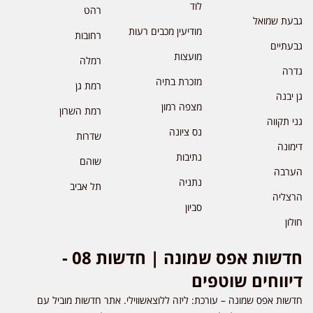
לוד
רהט
גבעת שמואל
מודיעין מכבים רעות
רחובות
גבעתיים
מועצות
רמלה
גדרה
מזכרת בתיה
רמת גן
גן יבנה
מצפה רמון
רמת השרון
גני תקווה
נס ציונה
שדרות
דימונה
נתיבות
שוהם
הערבה
נתניה
תל אביב
הרצליה
סביון
חולון
חדשות אפס שמונה | חדשות 08 -
דיווחים שוטפים
חדשות אפס שמונה – עורכת: ליזה ללוצאשווילי. אתר חדשות מוביל עם