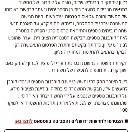
בדיון שהתקיים בבימ"ש שלום, הורה על שחרורו של החשוד
בתנאים מגבילים למעצר בית בן מספר ימים ונעתר לבקשת בא כוחו
של החשוד והורה על איסור פרסום. עוד באותו היום הגישה
המשטרה ערר על ההחלטה, ובימ"ש מחוזי קבע על הארכת תנאי
שחרורו בימים נוספים והתיר את פרסום פרטי הפרשה במטרה
לאתר קורבנות נוספים. לבקשת הסנגוריה הציבורית, וערר שהוגש
לבימ"ש עליון, נדחתה בקשתם והתרת הפרסום התאפשרה רק
הבוקר בהתאם להחלטת המחוזי והעליון.
חקירת המשטרה נמשכת ובכוונת חוקרי יל"פ ציון לבחון לעומק באם
ישנן קורבנות נוספים למעשיו של חשוד זה.
בשל הצורך החקירתי וחשש כי ישנם קורבנות נוספים שנפלו קורבן
למעשים אלו, מבקשת המשטרה כי במידה ובידיעת הציבור מידע
על קורבנות נוספים שנפגעו על ידי החשוד יצחק מאיר דיסין,
שתמונתו מצורפת, יש לפנות אל אחת מתחנות המשטרה או למוקד
100.
◼️ הצטרפו לחדשות ירושלים והסביבה בווטסאפ
לחצו כאן