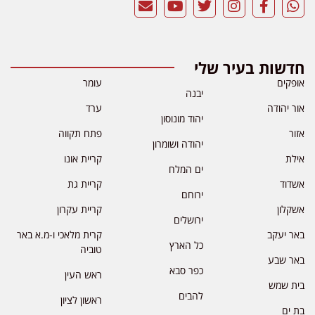
חדשות בעיר שלי
אופקים
עומר
יבנה
אור יהודה
ערד
יהוד מונוסון
אזור
פתח תקווה
יהודה ושומרון
אילת
קריית אונו
ים המלח
אשדוד
קריית גת
ירוחם
אשקלון
קריית עקרון
ירושלים
באר יעקב
קרית מלאכי ו-מ.א באר
כל הארץ
טוביה
באר שבע
כפר סבא
ראש העין
בית שמש
להבים
ראשון לציון
בת ים