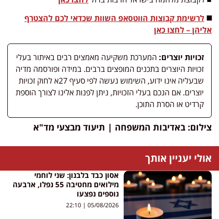
◼️
לרשימת קבוצות הווטסאפ השוות שכדאי לכם להצטרף
אליהן – לחצו כאן
זכויות יוצרים:
המערכת משקיעה מאמצים רבים באיתור בעלי
זכויות היוצרים בתכנים המופצים ברבים. במידה ופורסמה מדיה
שבעליה אינו ידוע, השימוש נעשה לפי סעיף 27א לחוק זכויות
יוצרים. אם הנכם בעלי הזכויות, ניתן לפנות אלינו לצורך הוספת
קרדיט או הסרת התוכן.
צילום: באדיבות המשפחה | תיעוד מבצעי מד"א
אולי יעניין אותך
אסון כבד בלבנון: שני לוחמי
מילואים מחטיבה 55 נפלו, ארבעה
נוספים נפצעו
22:10
05/08/2026