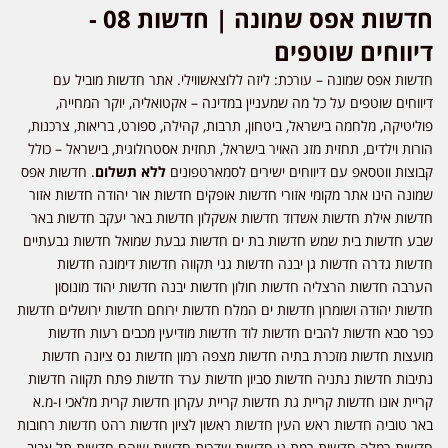
חדשות אפס שמונה | חדשות 08 -
דיווחים שוטפים
חדשות אפס שמונה – עורכת: ליזה ללוצאשווילי. אתר חדשות מוביל עם
דיווחים שוטפים על כל מה שמעניין במדינה – אקטואליה, יוקר המחייה,
פוליטיקה, מלחמה בישראל, ביטחון, תרבות, קהילה, ספורט, בריאות, צרכנות,
הורות וילדים, תחזית מזג האויר בישראל, תחזית אסטרולוגית, בישראל – כולל
קבוצות ווטסאפ עם דיווחים ישירים לסמארטפונים
ללא תשלום
. חדשות אפס
שמונה הינו אתר מקומי אזורי חדשות אופקים חדשות אור יהודה חדשות אזור
חדשות אילת חדשות אשדוד חדשות אשקלון חדשות באר יעקב חדשות באר
שבע חדשות בית שמש חדשות בת ים חדשות גבעת שמואל חדשות גבעתיים
חדשות גדרה חדשות גן יבנה חדשות גני תקווה חדשות דימונה חדשות
הערבה חדשות הרצליה חדשות חולון חדשות יבנה חדשות יהוד מונוסון
חדשות יהודה ושומרון חדשות ים המלח חדשות ירוחם חדשות ירושלים חדשות
כפר סבא חדשות להבים חדשות לוד חדשות מודיעין מכבים רעות חדשות
מועצות חדשות מזכרת בתיה חדשות מצפה רמון חדשות נס ציונה חדשות
נתיבות חדשות נתניה חדשות סביון חדשות ערד חדשות פתח תקווה חדשות
קריית אונו חדשות קריית גת חדשות קריית עקרון חדשות קרית מלאכי ו-מ.א
באר טוביה חדשות ראש העין חדשות ראשון לציון חדשות רהט חדשות רחובות
חדשות רמלה חדשות רמת גן חדשות שדרות חדשות שוהם חדשות תל אביב