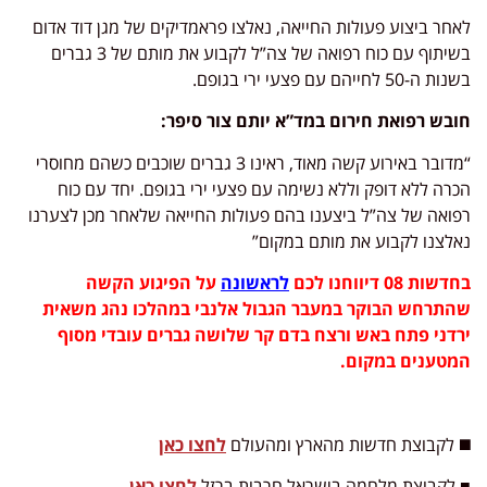
לאחר ביצוע פעולות החייאה, נאלצו פראמדיקים של מגן דוד אדום
בשיתוף עם כוח רפואה של צה”ל לקבוע את מותם של 3 גברים
בשנות ה-50 לחייהם עם פצעי ירי בגופם.
חובש רפואת חירום במד”א יותם צור סיפר:
“מדובר באירוע קשה מאוד, ראינו 3 גברים שוכבים כשהם מחוסרי
הכרה ללא דופק וללא נשימה עם פצעי ירי בגופם. יחד עם כוח
רפואה של צה”ל ביצענו בהם פעולות החייאה שלאחר מכן לצערנו
נאלצנו לקבוע את מותם במקום”
בחדשות 08 דיווחנו לכם
לראשונה
על הפיגוע הקשה
שהתרחש הבוקר במעבר הגבול אלנבי במהלכו נהג משאית
ירדני פתח באש ורצח בדם קר שלושה גברים עובדי מסוף
המטענים במקום.
◼️ לקבוצת חדשות מהארץ ומהעולם
לחצו כאן
■ לקבוצת מלחמה בישראל חרבות ברזל
לחצו כאן