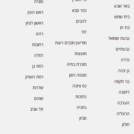
טוביה
באר שבע
כפר סבא
ראש העין
בית שמש
להבים
ראשון לציון
בת ים
לוד
רהט
גבעת שמואל
מודיעין מכבים רעות
רחובות
גבעתיים
מועצות
רמלה
גדרה
מזכרת בתיה
רמת גן
גן יבנה
מצפה רמון
רמת השרון
גני תקווה
נס ציונה
שדרות
דימונה
נתיבות
שוהם
הערבה
נתניה
תל אביב
הרצליה
סביון
חולון