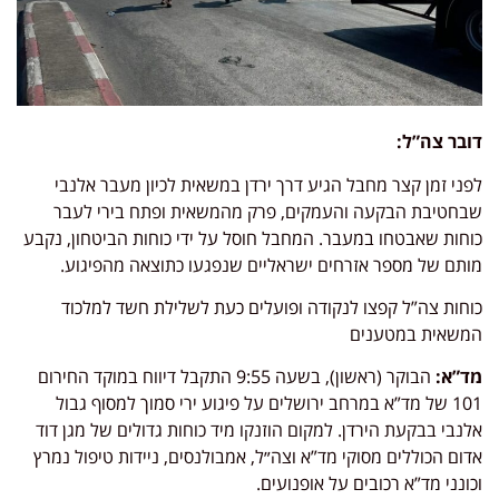
דובר צה”ל:
לפני זמן קצר מחבל הגיע דרך ירדן במשאית לכיון מעבר אלנבי
שבחטיבת הבקעה והעמקים, פרק מהמשאית ופתח בירי לעבר
כוחות שאבטחו במעבר. המחבל חוסל על ידי כוחות הביטחון, נקבע
מותם של מספר אזרחים ישראליים שנפגעו כתוצאה מהפיגוע.
כוחות צה”ל קפצו לנקודה ופועלים כעת לשלילת חשד למלכוד
המשאית במטענים
מד”א:
הבוקר (ראשון), בשעה 9:55 התקבל דיווח במוקד החירום
101 של מד”א במרחב ירושלים על פיגוע ירי סמוך למסוף גבול
אלנבי בבקעת הירדן. למקום הוזנקו מיד כוחות גדולים של מגן דוד
אדום הכוללים מסוקי מד”א וצה״ל, אמבולנסים, ניידות טיפול נמרץ
וכונני מד”א רכובים על אופנועים.