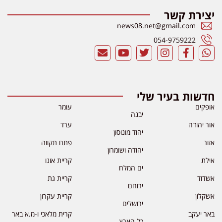
יצירת קשר
news08.net@gmail.com
054-9759222
חדשות בעיר שלי
אופקים
עומר
יבנה
אור יהודה
ערד
יהוד מונוסון
אזור
פתח תקווה
יהודה ושומרון
אילת
קריית אונו
ים המלח
אשדוד
קריית גת
ירוחם
אשקלון
קריית עקרון
ירושלים
באר יעקב
קרית מלאכי ו-מ.א באר
כל הארץ