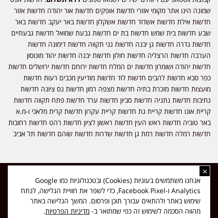
שמונה הינו אתר מקומי אזורי חדשות אופקים חדשות אור יהודה חדשות אזור
חדשות אילת חדשות אשדוד חדשות אשקלון חדשות באר יעקב חדשות באר
שבע חדשות בית שמש חדשות בת ים חדשות גבעת שמואל חדשות גבעתיים
חדשות גדרה חדשות גן יבנה חדשות גני תקווה חדשות דימונה חדשות
הערבה חדשות הרצליה חדשות חולון חדשות יבנה חדשות יהוד מונוסון
חדשות יהודה ושומרון חדשות ים המלח חדשות ירוחם חדשות ירושלים חדשות
כפר סבא חדשות להבים חדשות לוד חדשות מודיעין מכבים רעות חדשות
מועצות חדשות מזכרת בתיה חדשות מצפה רמון חדשות נס ציונה חדשות
נתיבות חדשות נתניה חדשות סביון חדשות ערד חדשות פתח תקווה חדשות
קריית אונו חדשות קריית גת חדשות קריית עקרון חדשות קרית מלאכי ו-מ.א
באר טוביה חדשות ראש העין חדשות ראשון לציון חדשות רהט חדשות רחובות
חדשות רמלה חדשות רמת גן חדשות שדרות חדשות שוהם חדשות תל אביב
×
כל הזכויות שמורות ל-ליזה ללוצאשווילי - חדשות אפס שמונה - דיווחים בזמן
אנחנו משתמשים בעוגיות (Cookies) ובטכנולוגיות כמו Google
אמת, נוסד בשנת 2019 | טל' לפרסומים 054-9759222 מייל מערכת
Analytics ו-Facebook Pixel, כדי לשפר את חוויית הגלישה, לנתח
news08.net@gmail.com
שימוש באתר ולהתאים עבורך תוכן ופרסום. המשך הגלישה באתר
❤
Made with
by
DIGITA
מהווה הסכמה לשימוש זה כפי שמתואר ב-
מדיניות הפרטיות
.