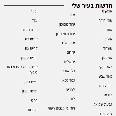
חדשות בעיר שלי
אופקים
עומר
יבנה
אור יהודה
ערד
יהוד מונוסון
אזור
פתח תקווה
יהודה ושומרון
אילת
קריית אונו
ים המלח
אשדוד
קריית גת
ירוחם
אשקלון
קריית עקרון
ירושלים
באר יעקב
קרית מלאכי ו-מ.א באר
כל הארץ
טוביה
באר שבע
כפר סבא
ראש העין
בית שמש
להבים
ראשון לציון
בת ים
לוד
רהט
גבעת שמואל
מודיעין מכבים רעות
רחובות
גבעתיים