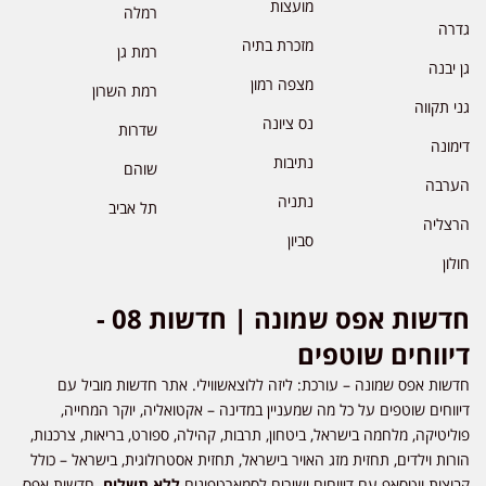
מועצות
רמלה
גדרה
מזכרת בתיה
רמת גן
גן יבנה
מצפה רמון
רמת השרון
גני תקווה
נס ציונה
שדרות
דימונה
נתיבות
שוהם
הערבה
נתניה
תל אביב
הרצליה
סביון
חולון
חדשות אפס שמונה | חדשות 08 -
דיווחים שוטפים
חדשות אפס שמונה – עורכת: ליזה ללוצאשווילי. אתר חדשות מוביל עם
דיווחים שוטפים על כל מה שמעניין במדינה – אקטואליה, יוקר המחייה,
פוליטיקה, מלחמה בישראל, ביטחון, תרבות, קהילה, ספורט, בריאות, צרכנות,
הורות וילדים, תחזית מזג האויר בישראל, תחזית אסטרולוגית, בישראל – כולל
קבוצות ווטסאפ עם דיווחים ישירים לסמארטפונים
ללא תשלום
. חדשות אפס