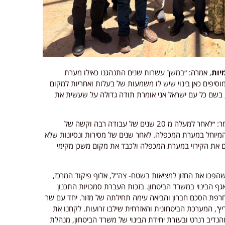
יות
, אמרה: ״במשך עשרות שנים התנהגנו כאילו מערת
סיפים כאן בינוי שיש לו משמעות של בעלות ואחריות למקום
 בשם כל עם ישראל אני אומרת תודה גדולה על שעשית את
, אמר: ״לאחר למעלה מ 20 שנים של עבודה רבה וקשה של
י המיוחל במערת המכפלה. לאחר שנים של מסירות ונסיונות שלא
ים את הקירוי במערת המכפלה ולכבד את מקום משכן מקימי
שהפכו את החזון למציאות בשטח- צה"ל, אלוף פיקוד המרכז,
ף הבינוי במשרד הביטחון. בזכות העברת סמכויות התכנון
חרפת הסכם חברון והביאה עימה תחילתה של מזור. יחד עם שר
ץ', המערכת הביטחונית והאזרחית שילבו זרועות. לקחנו את
נדיב רנרט ובעזרת יחידת הבינוי של משרד הביטחון, מנהלת