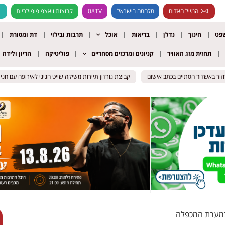
המייל האדום
מלחמה בישראל
08TV
קבוצות וואצפ פופולריות
שפט
חינוך
נדלן
בריאות
אוכל
תרבות ובילוי
דת ומסורת
תחזית מזג האוויר
קניונים ומרכזים מסחריים
פוליטיקה
הריון ולידה
 באשדוד הסתיים בכתב אישום
 באשדוד הסתיים בכתב אישום
קבוצת גורדון תיירות משיקה שייט חגיגי לאירופה עם חני נחמיא
קבוצת גורדון תיירות משיקה שייט חגיגי לאירופה עם חני נחמיא
 במערת המכפלה