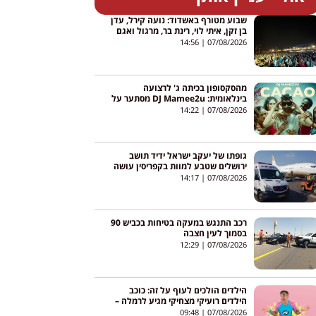
שבוע מטורף באשדוד: נועה קירל, עדן
בן זקן, איתי לוי, רינת בר, מרגול ואגם
בוחבוט – והכניסה חופשית
14:56
07/08/2026
מהסקסופון בכיתה ג' לרצועה
בינלאומית: DJ Mamee2u מסתער על
יוטיוב עם שיר חדש
14:22
07/08/2026
גופתו של יעקב ישראל ידיד תושב
ירושלים שטבע למוות בקפריסין עושה
את דרכה לישראל
14:17
07/08/2026
רכב התנגש במעקה בטיחות בכביש 90
בסמוך לעין חצבה
12:29
07/08/2026
הילדים הולכים לעוף על זה: כוכב
הילדים רועיקי מצחיקי מגיע לרמלה –
והכניסה חופשית
09:48
07/08/2026