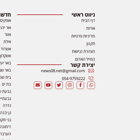
ניווט ראשי
חדשות
דף הבית
אופקים
אור יהו
אודות
אזור
מדיניות פרטיות
אילת
תקנון
אשדוד
הצהרת נגישות
אשקלון
המייל האדום
באר יע
יצירת קשר
באר שב
news08.net@gmail.com
בית שמ
054-9759222
בת ים
גבעת ש
גבעתיי
גדרה
גן יבנה
גני תקו
דימונה
הערבה