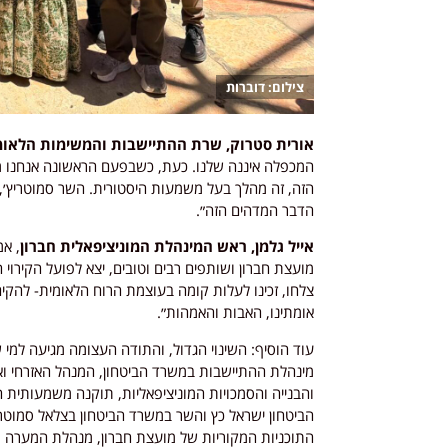
דוברות
אורית סטרוק, שרת ההתיישבות והמשימות הלאומ
המכפלה איננה שלנו. כעת, כשבפעם הראשונה אנחנו מו
הזה, זה מהלך בעל משמעות היסטורית. השר סמוטריץ׳,
הדבר המדהים הזה״.
אייל גלמן, ראש המינהלת המוניציפאלית חברון
מועצת חברון ושותפים רבים וטובים, יצא לפועל הקירו
צלחו, זכינו לעלות קומה בעוצמת הרוח הלאומית- להק
אומתינו, האבות והאמהות״.
עוד הוסיף: השינוי הגדול, והתודה העצומה מגיעה למי 
מינהלת ההתיישבות במשרד הביטחון, המנהל האזרחי ואג
והבנייה והסמכויות המוניציפאליות, תוקנה משמעותית 
הביטחון ישראל כץ והשר במשרד הביטחון בצלאל סמוטרי
התוכניות המקוריות של מועצת חברון, מנהלת המערה וה