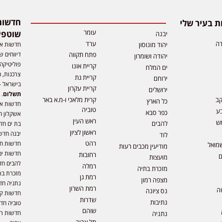
 בעיר שלי
עומר
שוטפי
יבנה
דה
ערד
חדשות אפ
יהוד מונוסון
דיווחים ש
פתח תקווה
יהודה ושומרון
פוליטיקה,
קריית אונו
ים המלח
צרכנות, ה
קריית גת
ירוחם
בישראל –
קריית עקרון
ירושלים
תשלום
. 
קב
קרית מלאכי ו-מ.א באר
כל הארץ
חדשות או
טוביה
ע
כפר סבא
אשקלון ח
ראש העין
ש
להבים
בת ים חד
ראשון לציון
יבנה חדש
לוד
רהט
חדשות חול
מואל
מודיעין מכבים רעות
חדשות ים
רחובות
ם
מועצות
להבים חד
רמלה
מזכרת בתיה
מזכרת בת
רמת גן
מצפה רמון
נתניה חד
רמת השרון
וה
נס ציונה
חדשות קר
שדרות
נתיבות
טוביה חד
שוהם
חדשות רמ
נתניה