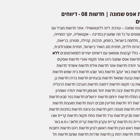
חדשות אפס שמונה | חדשות 08 - דיווחים
ם
ס שמונה – עורכת: ליזה ללוצאשווילי. אתר חדשות מוביל עם
וטפים על כל מה שמעניין במדינה – אקטואליה, יוקר המחייה,
 מלחמה בישראל, ביטחון, תרבות, קהילה, ספורט, בריאות,
ורות וילדים, תחזית מזג האויר בישראל, תחזית אסטרולוגית,
 כולל קבוצות ווטסאפ עם דיווחים ישירים לסמארטפונים
ללא
חדשות אפס שמונה הינו אתר מקומי אזורי חדשות אופקים
ר יהודה חדשות אזור חדשות אילת חדשות אשדוד חדשות
דשות באר יעקב חדשות באר שבע חדשות בית שמש חדשות
שות גבעת שמואל חדשות גבעתיים חדשות גדרה חדשות גן
ות גני תקווה חדשות דימונה חדשות הערבה חדשות הרצליה
ון חדשות יבנה חדשות יהוד מונוסון חדשות יהודה ושומרון
 המלח חדשות ירוחם חדשות ירושלים חדשות כפר סבא חדשות
שות לוד חדשות מודיעין מכבים רעות חדשות מועצות חדשות
יה חדשות מצפה רמון חדשות נס ציונה חדשות נתיבות חדשות
שות סביון חדשות ערד חדשות פתח תקווה חדשות קריית אונו
יית גת חדשות קריית עקרון חדשות קרית מלאכי ו-מ.א באר
שות ראש העין חדשות ראשון לציון חדשות רהט חדשות רחובות
לה חדשות רמת גן חדשות שדרות חדשות שוהם חדשות תל