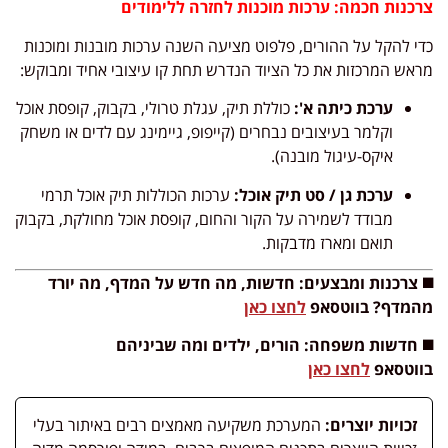
צרכנות חכמה: ערכות מוכנות לחזרה ללימודים
כדי להקל על ההורים, פלפוט מציעה השנה ערכות מובנות ומוכנות
מראש המרכזות את כל הציוד הנדרש תחת קו עיצובי אחיד ומבוקש:
ערכת כיתה א':
כוללת תיק, עגלת טרולי, בקבוק, קופסת אוכל
וקלמר בעיצובים נבחרים (קייפופ, גיימינג עם לדים או משחק
איקס-עיגול מובנה).
ערכת גן / סט תיק אוכל:
ערכות הכוללות תיק אוכל תרמי
מבודד לשמירה על הקור והחום, קופסת אוכל מחולקת, בקבוק
תואם ומארז מדבקות.
◼️ צרכנות ומבצעים: חדשות, מה חדש על המדף, מה יורד
מהמדף? בווטסאפ
לחצו כאן
◼️ חדשות משפחה: הורים, ילדים ומה שביניהם
בווטסאפ
לחצו כאן
זכויות יוצרים:
המערכת משקיעה מאמצים רבים באיתור בעלי