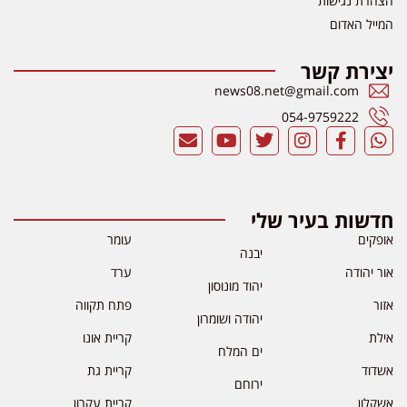
הצהרת נגישות
המייל האדום
יצירת קשר
news08.net@gmail.com
054-9759222
חדשות בעיר שלי
אופקים
עומר
יבנה
אור יהודה
ערד
יהוד מונוסון
אזור
פתח תקווה
יהודה ושומרון
אילת
קריית אונו
ים המלח
אשדוד
קריית גת
ירוחם
אשקלון
קריית עקרון