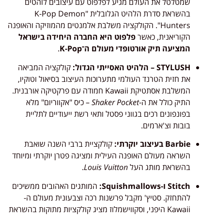
שמטלטל את העולם מגיע לפלפוט עם עיצובים לוהטים
בהשראת סדרת הלהיט הגלובלית "K-Pop Demon
Hunters". הקולקציה משלבת אלמנטים מהמוזיקה והאופנה
הקוריאנית, כאשר
פלפוט היא החברה היחידה בישראל
המציעה תיק אורטופדי מעולם ה־K-Pop
.
STYLUSH – הלהיט האסייתי הגדול:
קולקציה המביאה
את חזית הטרנד העולמי מתערוכות העיצוב בסיאול וטוקיו,
המשלבת אסתטיקת Kawaii חמודה עם פרקטיקה אורבנית.
התיק כולל את ה-
Shaker Pocket
– כיס "אקווריום" מלא
בפונפונים רכים בגווני פסטל ותאי רשת ייעודיים לתליית
בובות וצ'ארמים.
Barbie בעיצוב יוקרתי:
קולקציית ברבי השנה שואבת
השראה מעולם האופנה העילית ומציגה פטרן יוקרתי ומיוחד
בהשראת מותג העל
Louis Vuitton
.
Stitch ו-Squishmallows:
המותגים האהובים ממשיכים
להתחזק. סטיץ' מקבל פרשנות רכה וצבעונית מעולם ה-
Kawaii היפני, וסקווישמלוז מציג קולקציות מתוקות בהשראת