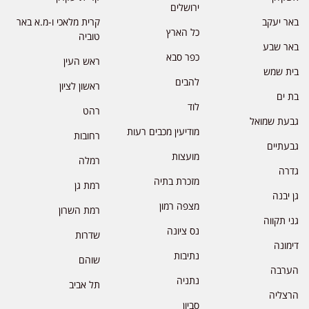
ירושלים
באר יעקב
קרית מלאכי ו-מ.א באר
כל הארץ
טוביה
באר שבע
כפר סבא
ראש העין
בית שמש
להבים
ראשון לציון
בת ים
לוד
רהט
גבעת שמואל
מודיעין מכבים רעות
רחובות
גבעתיים
מועצות
רמלה
גדרה
מזכרת בתיה
רמת גן
גן יבנה
מצפה רמון
רמת השרון
גני תקווה
נס ציונה
שדרות
דימונה
נתיבות
שוהם
הערבה
נתניה
תל אביב
הרצליה
סביון