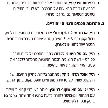
בטיחות ופרקטיקה:
מחזירי אור לבטיחות בדרכים, אבזמים
למניעת גרירת הרצועות על הרצפה ותא לנייד. התיקים
ניתנים לנשיאה גם על גבי טרולי.
2. פתרונות חכמים ודגמים ייחודיים:
תיק ארגונומי 2 ב-1 (טרולי או גב):
תיקים המתפצלים לתיק
גדול וקטן (בני 3 או 5 תאים), המאפשרים מעבר מהיר מבית
הספר ישר לחוג או לפארק.
תיק עם סל חיצוני לכדור:
פתרון מהפכני לילדים חובבי
ספורט – רשת חיצונית חכמה המונעת מהכדור ללכלך את
פנים התיק ושומרת אותו בהישג יד.
תיק אוכל תרמי ניתק:
מתחבר בקלות לחלק החיצוני של
הילקוט, שומר על טריות המזון ואינו תופס מקום בתוך התיק.
תיקי גן עם תא שקוף למוצץ:
פותח בשיתוף קבוצות מיקוד
עם אמהות, ומאפשר להורה לדעת ברגע אחד שהמוצץ נמצא
בתיק ובטוח לשימוש.