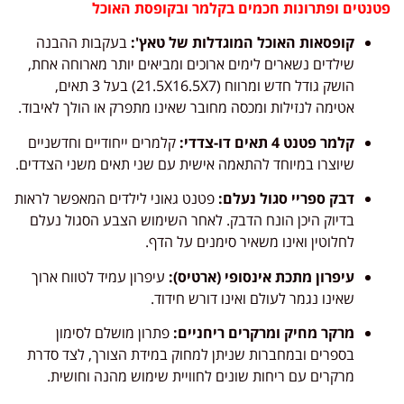
פטנטים ופתרונות חכמים בקלמר ובקופסת האוכל
קופסאות האוכל המוגדלות של טאץ':
בעקבות ההבנה
שילדים נשארים לימים ארוכים ומביאים יותר מארוחה אחת,
הושק גודל חדש ומרווח (21.5X16.5X7) בעל 3 תאים,
אטימה לנזילות ומכסה מחובר שאינו מתפרק או הולך לאיבוד.
קלמר פטנט 4 תאים דו-צדדי:
קלמרים ייחודיים וחדשניים
שיוצרו במיוחד להתאמה אישית עם שני תאים משני הצדדים.
דבק ספריי סגול נעלם:
פטנט גאוני לילדים המאפשר לראות
בדיוק היכן הונח הדבק. לאחר השימוש הצבע הסגול נעלם
לחלוטין ואינו משאיר סימנים על הדף.
עיפרון מתכת אינסופי (ארטיס):
עיפרון עמיד לטווח ארוך
שאינו נגמר לעולם ואינו דורש חידוד.
מרקר מחיק ומרקרים ריחניים:
פתרון מושלם לסימון
בספרים ובמחברות שניתן למחוק במידת הצורך, לצד סדרת
מרקרים עם ריחות שונים לחוויית שימוש מהנה וחושית.