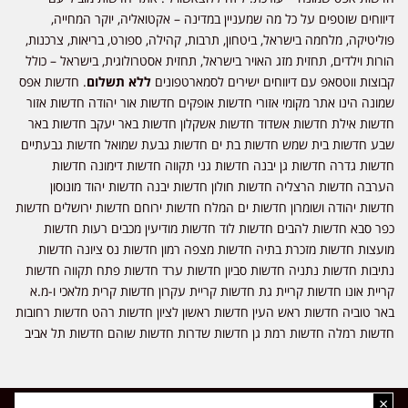
דיווחים שוטפים על כל מה שמעניין במדינה – אקטואליה, יוקר המחייה,
פוליטיקה, מלחמה בישראל, ביטחון, תרבות, קהילה, ספורט, בריאות, צרכנות,
הורות וילדים, תחזית מזג האויר בישראל, תחזית אסטרולוגית, בישראל – כולל
קבוצות ווטסאפ עם דיווחים ישירים לסמארטפונים
ללא תשלום
. חדשות אפס
שמונה הינו אתר מקומי אזורי חדשות אופקים חדשות אור יהודה חדשות אזור
חדשות אילת חדשות אשדוד חדשות אשקלון חדשות באר יעקב חדשות באר
שבע חדשות בית שמש חדשות בת ים חדשות גבעת שמואל חדשות גבעתיים
חדשות גדרה חדשות גן יבנה חדשות גני תקווה חדשות דימונה חדשות
הערבה חדשות הרצליה חדשות חולון חדשות יבנה חדשות יהוד מונוסון
חדשות יהודה ושומרון חדשות ים המלח חדשות ירוחם חדשות ירושלים חדשות
כפר סבא חדשות להבים חדשות לוד חדשות מודיעין מכבים רעות חדשות
מועצות חדשות מזכרת בתיה חדשות מצפה רמון חדשות נס ציונה חדשות
נתיבות חדשות נתניה חדשות סביון חדשות ערד חדשות פתח תקווה חדשות
קריית אונו חדשות קריית גת חדשות קריית עקרון חדשות קרית מלאכי ו-מ.א
באר טוביה חדשות ראש העין חדשות ראשון לציון חדשות רהט חדשות רחובות
חדשות רמלה חדשות רמת גן חדשות שדרות חדשות שוהם חדשות תל אביב
×