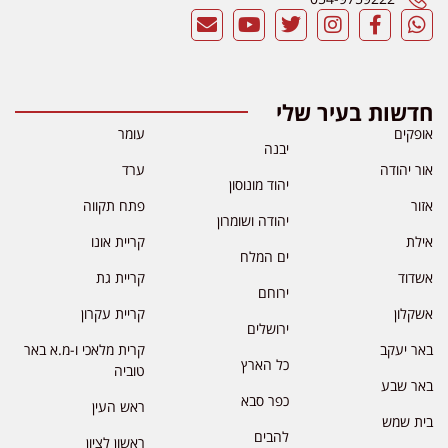
חדשות בעיר שלי
אופקים
עומר
יבנה
אור יהודה
ערד
יהוד מונוסון
אזור
פתח תקווה
יהודה ושומרון
אילת
קריית אונו
ים המלח
אשדוד
קריית גת
ירוחם
אשקלון
קריית עקרון
ירושלים
באר יעקב
קרית מלאכי ו-מ.א באר
כל הארץ
טוביה
באר שבע
כפר סבא
ראש העין
בית שמש
להבים
ראשון לציון