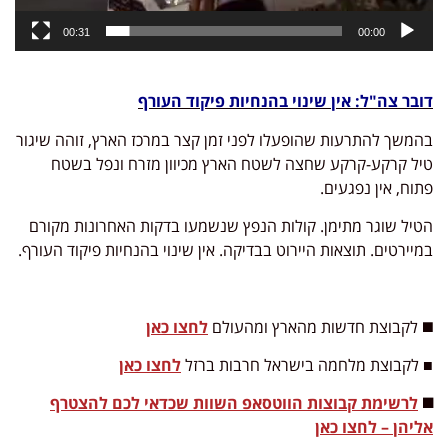
00:31
00:00
דובר צה"ל: אין שינוי בהנחיות פיקוד העורף
בהמשך להתרעות שהופעלו לפני זמן קצר במרכז הארץ, זוהה שיגור
טיל קרקע-קרקע שחצה לשטח הארץ מכיוון מזרח ונפל בשטח
פתוח, אין נפגעים.
הטיל שוגר מתימן. קולות הנפץ שנשמעו בדקות האחרונות מקורם
במיירטים. תוצאות היירוט בבדיקה. אין שינוי בהנחיות פיקוד העורף.
◼️ לקבוצת חדשות מהארץ ומהעולם
לחצו כאן
■ לקבוצת מלחמה בישראל חרבות ברזל
לחצו כאן
◼️
לרשימת קבוצות הווטסאפ השוות שכדאי לכם להצטרף
אליהן – לחצו כאן