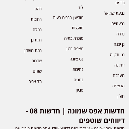
בת ים
לוד
רהט
גבעת שמואל
מודיעין מכבים רעות
רחובות
גבעתיים
מועצות
רמלה
גדרה
מזכרת בתיה
רמת גן
גן יבנה
מצפה רמון
רמת השרון
גני תקווה
נס ציונה
שדרות
דימונה
נתיבות
שוהם
הערבה
נתניה
תל אביב
הרצליה
סביון
חולון
חדשות אפס שמונה | חדשות 08 -
דיווחים שוטפים
חדשות אפס שמונה – עורכת: ליזה ללוצאשווילי. אתר חדשות מוביל עם