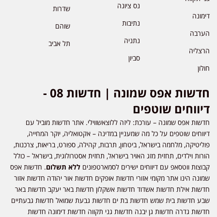
נס ציונה
שדרות
דימונה
נתיבות
שוהם
הערבה
נתניה
תל אביב
הרצליה
סביון
חולון
חדשות אפס שמונה | חדשות 08 -
דיווחים שוטפים
חדשות אפס שמונה – עורכת: ליזה ללוצאשווילי. אתר חדשות מוביל עם
דיווחים שוטפים על כל מה שמעניין במדינה – אקטואליה, יוקר המחייה,
פוליטיקה, מלחמה בישראל, ביטחון, תרבות, קהילה, ספורט, בריאות, צרכנות,
הורות וילדים, תחזית מזג האויר בישראל, תחזית אסטרולוגית, בישראל – כולל
קבוצות ווטסאפ עם דיווחים ישירים לסמארטפונים
ללא תשלום
. חדשות אפס
שמונה הינו אתר מקומי אזורי חדשות אופקים חדשות אור יהודה חדשות אזור
חדשות אילת חדשות אשדוד חדשות אשקלון חדשות באר יעקב חדשות באר
שבע חדשות בית שמש חדשות בת ים חדשות גבעת שמואל חדשות גבעתיים
חדשות גדרה חדשות גן יבנה חדשות גני תקווה חדשות דימונה חדשות