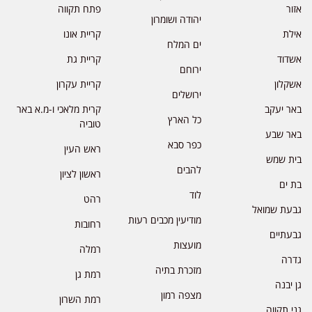
אזור
פתח תקווה
יהודה ושומרון
אילת
קריית אונו
ים המלח
אשדוד
קריית גת
ירוחם
אשקלון
קריית עקרון
ירושלים
באר יעקב
קרית מלאכי ו-מ.א באר
כל הארץ
טוביה
באר שבע
כפר סבא
ראש העין
בית שמש
להבים
ראשון לציון
בת ים
לוד
רהט
גבעת שמואל
מודיעין מכבים רעות
רחובות
גבעתיים
מועצות
רמלה
גדרה
מזכרת בתיה
רמת גן
גן יבנה
מצפה רמון
רמת השרון
גני תקווה