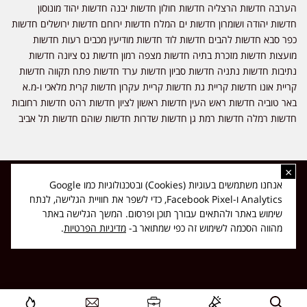
הערבה חדשות הרצליה חדשות חולון חדשות יבנה חדשות יהוד מונוסון
חדשות יהודה ושומרון חדשות ים המלח חדשות ירוחם חדשות ירושלים חדשות
כפר סבא חדשות להבים חדשות לוד חדשות מודיעין מכבים רעות חדשות
מועצות חדשות מזכרת בתיה חדשות מצפה רמון חדשות נס ציונה חדשות
נתיבות חדשות נתניה חדשות סביון חדשות ערד חדשות פתח תקווה חדשות
קריית אונו חדשות קריית גת חדשות קריית עקרון חדשות קרית מלאכי ו-מ.א
באר טוביה חדשות ראש העין חדשות ראשון לציון חדשות רהט חדשות רחובות
חדשות רמלה חדשות רמת גן חדשות שדרות חדשות שוהם חדשות תל אביב
×
כל הזכויות שמורות ל-ליזה ללוצאשווילי - חדשות אפס שמונה - דיווחים בזמן
אנחנו משתמשים בעוגיות (Cookies) ובטכנולוגיות כמו Google
אמת, נוסד בשנת 2019 | טל' לפרסומים 054-9759222 מייל מערכת
Analytics ו-Facebook Pixel, כדי לשפר את חוויית הגלישה, לנתח
news08.net@gmail.com
שימוש באתר ולהתאים עבורך תוכן ופרסום. המשך הגלישה באתר
❤
Made with
by
DIGITA
מהווה הסכמה לשימוש זה כפי שמתואר ב-
מדיניות הפרטיות
.