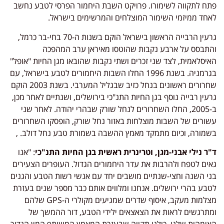
פתח לתקווה לשימורו. פרויקט השבת היחמור הפרסי לטבע נחשב
לאחד ממיזמי השימור המוצלחים והמרשימים בישראל.
גרעין הרבייה הראשון בישראל הוקם בשנות ה-70 בחי-בר כרמל,
והתבסס על ארבע נקבות שהוטסו מאיראן ערב המהפכה
האיסלאמית, לצד שני זכרים ושתי נקבות שהובאו מגן החיות "אופל"
בגרמניה. בשנת 1996 החלו השבות היחמורים לטבע בישראל, עם
שחרורים ראשונים בנחל כזיב שבגליל המערבי. בשנת 2003 הוקם
גרעין רבייה נוסף בגן החיות התנ"כי בירושלים, ושנתיים לאחר מכן,
ב-2005, החלו השחרורים לנחל שורק שבהרי יהודה. לאחר שני
עשורים של השבות מוצלחות באזור נחל שורק, הופסקו השחרורים
בשמורה, וכיום מתמקד מאמץ ההשבה בשמורת טבע נחל דולב. ,
ד"ר נילי אבני-מגן, וטרינרית ראשית בגן החיות התנ"כי
: "אנו
גאים לטפח ולהרבות את עדר היחמורים הגדול. העופרים הצעירים
בני השנה וחצי-שנתיים מושבים יחד עם אנשי רשות הטבע והגנים
לטבע בהרי ירושלים. אנחנו ומלווים אותם כבר מספר שנים בעזרת
מצלמות מעקב, איסוף שדרים שמגיעים מקולרי ה-GPS שלהם
ומתרגשים לראות את הצאצאים ילידי הטבע, דור ההמשך של