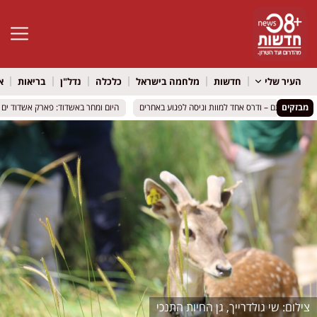
פתח סרגל 
העיר שלי
חדשות
מלחמה בישראל
כלכלה
נדל"ן
בריאות
א
מבזקים
היום ומחר באשדוד: פארק אשדוד ים הופ
היום ומחר באשדוד: פארק אשדוד ים הופ
שי גולדרייך, גן החיות התנכי