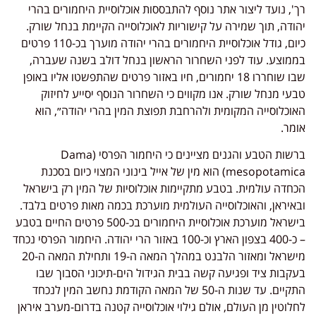
רך', נועד ליצור אתר נוסף להתבססות אוכלוסיית היחמורים בהרי
יהודה, תוך שמירה על קישוריות לאוכלוסייה הקיימת בנחל שורק.
כיום, גודל אוכלוסיית היחמורים בהרי יהודה מוערך בכ-110 פרטים
בממוצע. עוד לפני השחרור הראשון בנחל דולב בשנה שעברה,
שבו שוחררו 18 יחמורים, חיו באזור פרטים שהתפשטו אליו באופן
טבעי מנחל שורק. אנו מקווים כי השחרור הנוסף יסייע לחיזוק
האוכלוסייה המקומית ולהרחבת תפוצת המין בהרי יהודה״, הוא
אומר.
ברשות הטבע והגנים מציינים כי היחמור הפרסי (Dama
mesopotamica) הוא מין של אייל בינוני המצוי כיום בסכנת
הכחדה עולמית. בטבע מתקיימות אוכלוסיות של המין רק בישראל
ובאיראן, והאוכלוסייה העולמית מוערכת בכמה מאות פרטים בלבד.
בישראל מוערכת אוכלוסיית היחמורים בכ-500 פרטים החיים בטבע
– כ-400 בצפון הארץ וכ-100 באזור הרי יהודה. היחמור הפרסי נכחד
מישראל ומאזור הלבנט במהלך המאה ה-19 ותחילת המאה ה-20
בעקבות ציד ופגיעה קשה בבית הגידול הים-תיכוני הסבוך שבו
התקיים. עד שנות ה-50 של המאה הקודמת נחשב המין לנכחד
לחלוטין מן העולם, אולם גילוי אוכלוסייה קטנה בדרום-מערב איראן