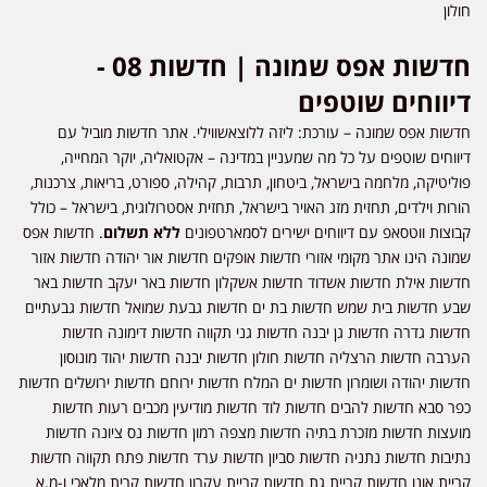
חולון
חדשות אפס שמונה | חדשות 08 -
דיווחים שוטפים
חדשות אפס שמונה – עורכת: ליזה ללוצאשווילי. אתר חדשות מוביל עם
דיווחים שוטפים על כל מה שמעניין במדינה – אקטואליה, יוקר המחייה,
פוליטיקה, מלחמה בישראל, ביטחון, תרבות, קהילה, ספורט, בריאות, צרכנות,
הורות וילדים, תחזית מזג האויר בישראל, תחזית אסטרולוגית, בישראל – כולל
קבוצות ווטסאפ עם דיווחים ישירים לסמארטפונים
ללא תשלום
. חדשות אפס
שמונה הינו אתר מקומי אזורי חדשות אופקים חדשות אור יהודה חדשות אזור
חדשות אילת חדשות אשדוד חדשות אשקלון חדשות באר יעקב חדשות באר
שבע חדשות בית שמש חדשות בת ים חדשות גבעת שמואל חדשות גבעתיים
חדשות גדרה חדשות גן יבנה חדשות גני תקווה חדשות דימונה חדשות
הערבה חדשות הרצליה חדשות חולון חדשות יבנה חדשות יהוד מונוסון
חדשות יהודה ושומרון חדשות ים המלח חדשות ירוחם חדשות ירושלים חדשות
כפר סבא חדשות להבים חדשות לוד חדשות מודיעין מכבים רעות חדשות
מועצות חדשות מזכרת בתיה חדשות מצפה רמון חדשות נס ציונה חדשות
נתיבות חדשות נתניה חדשות סביון חדשות ערד חדשות פתח תקווה חדשות
קריית אונו חדשות קריית גת חדשות קריית עקרון חדשות קרית מלאכי ו-מ.א