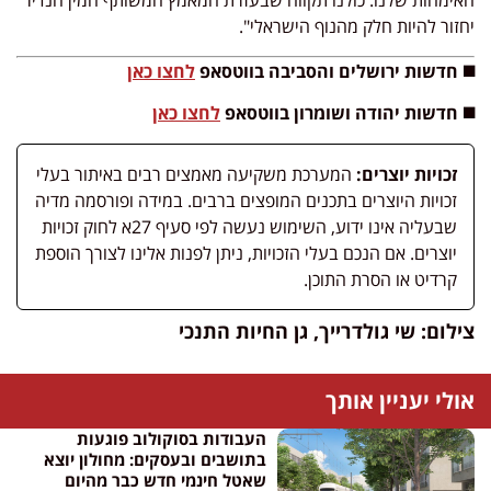
האימהות שלנו. כולנו תקווה שבעזרת המאמץ המשותף המין הנדיר
יחזור להיות חלק מהנוף הישראלי".
◼️ חדשות ירושלים והסביבה בווטסאפ
לחצו כאן
◼️ חדשות יהודה ושומרון בווטסאפ
לחצו כאן
זכויות יוצרים:
המערכת משקיעה מאמצים רבים באיתור בעלי
זכויות היוצרים בתכנים המופצים ברבים. במידה ופורסמה מדיה
שבעליה אינו ידוע, השימוש נעשה לפי סעיף 27א לחוק זכויות
יוצרים. אם הנכם בעלי הזכויות, ניתן לפנות אלינו לצורך הוספת
קרדיט או הסרת התוכן.
צילום: שי גולדרייך, גן החיות התנכי
אולי יעניין אותך
העבודות בסוקולוב פוגעות
בתושבים ובעסקים: מחולון יוצא
שאטל חינמי חדש כבר מהיום