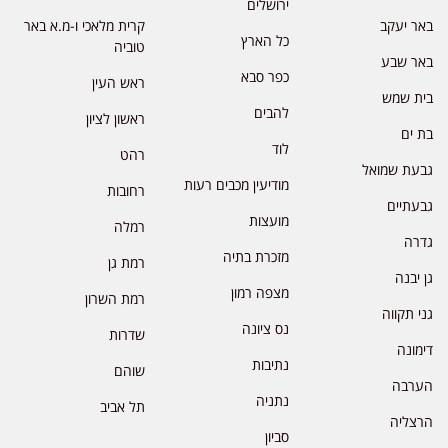
ירושלים
באר יעקב
קרית מלאכי ו-מ.א באר
כל הארץ
טוביה
באר שבע
כפר סבא
ראש העין
בית שמש
להבים
ראשון לציון
בת ים
לוד
רהט
גבעת שמואל
מודיעין מכבים רעות
רחובות
גבעתיים
מועצות
רמלה
גדרה
מזכרת בתיה
רמת גן
גן יבנה
מצפה רמון
רמת השרון
גני תקווה
נס ציונה
שדרות
דימונה
נתיבות
שוהם
הערבה
נתניה
תל אביב
הרצליה
סביון