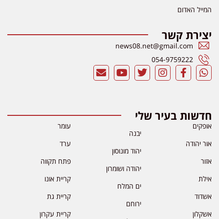
המייל האדום
יצירת קשר
news08.net@gmail.com
054-9759222
חדשות בעיר שלי
אופקים
עומר
יבנה
אור יהודה
ערד
יהוד מונוסון
אזור
פתח תקווה
יהודה ושומרון
אילת
קריית אונו
ים המלח
אשדוד
קריית גת
ירוחם
אשקלון
קריית עקרון