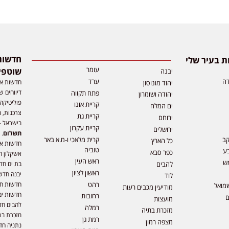
 בעיר שלי
עומר
שוטפי
יבנה
דה
ערד
חדשות אפ
יהוד מונוסון
דיווחים ש
פתח תקווה
יהודה ושומרון
פוליטיקה,
קריית אונו
ים המלח
צרכנות, ה
קריית גת
ירוחם
בישראל –
קריית עקרון
ירושלים
תשלום
. 
קב
קרית מלאכי ו-מ.א באר
כל הארץ
חדשות או
טוביה
ע
כפר סבא
אשקלון ח
ראש העין
ש
להבים
בת ים חד
ראשון לציון
יבנה חדש
לוד
רהט
חדשות חול
מואל
מודיעין מכבים רעות
חדשות ים
רחובות
ם
מועצות
להבים חד
רמלה
מזכרת בתיה
מזכרת בת
רמת גן
מצפה רמון
נתניה חד