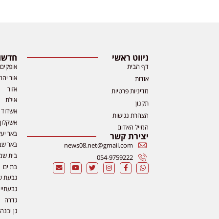
ניווט ראשי
חדשות
דף הבית
אופקים
אור יהו
אודות
אזור
מדיניות פרטיות
אילת
תקנון
אשדוד
הצהרת נגישות
אשקלון
המייל האדום
באר יע
יצירת קשר
באר שב
news08.net@gmail.com
בית שמ
054-9759222
בת ים
גבעת ש
גבעתיי
גדרה
גן יבנה