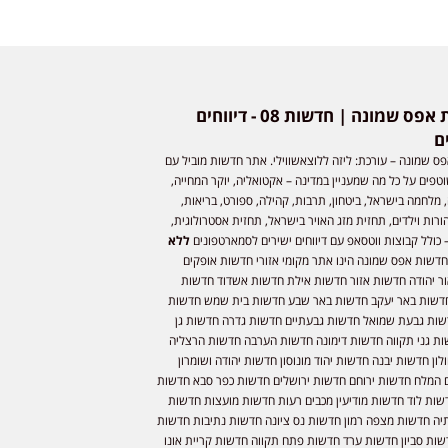
חדשות אפס שמונה | חדשות 08 - דיווחים
ם
ס שמונה – עורכת: ליזה ללוצאשווילי. אתר חדשות מוביל עם
וטפים על כל מה שמעניין במדינה – אקטואליה, יוקר המחייה,
 מלחמה בישראל, ביטחון, תרבות, קהילה, ספורט, בריאות,
ורות וילדים, תחזית מזג האויר בישראל, תחזית אסטרולוגית,
 כולל קבוצות ווטסאפ עם דיווחים ישירים לסמארטפונים
ללא
חדשות אפס שמונה הינו אתר מקומי אזורי חדשות אופקים
ר יהודה חדשות אזור חדשות אילת חדשות אשדוד חדשות
דשות באר יעקב חדשות באר שבע חדשות בית שמש חדשות
שות גבעת שמואל חדשות גבעתיים חדשות גדרה חדשות גן
ות גני תקווה חדשות דימונה חדשות הערבה חדשות הרצליה
ון חדשות יבנה חדשות יהוד מונוסון חדשות יהודה ושומרון
 המלח חדשות ירוחם חדשות ירושלים חדשות כפר סבא חדשות
שות לוד חדשות מודיעין מכבים רעות חדשות מועצות חדשות
יה חדשות מצפה רמון חדשות נס ציונה חדשות נתיבות חדשות
שות סביון חדשות ערד חדשות פתח תקווה חדשות קריית אונו