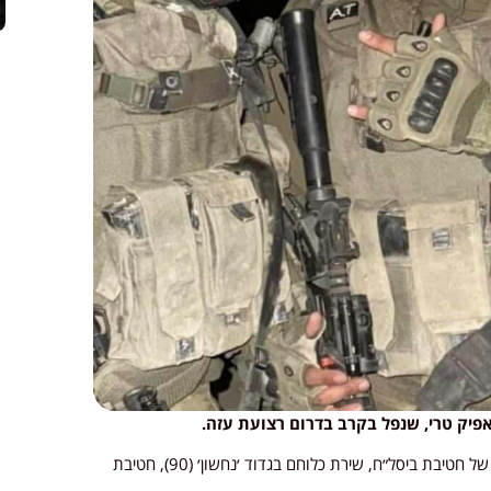
יק טרי, שנפל בקרב בדרום רצועת עזה.
אפיק ז״ל היה לוחם בגדוד 450 (הכשרת מפקדי כיתות) של חטיבת ביסל״ח, שירת כלוחם בגדוד ׳נחשון׳ (90), חטיבת