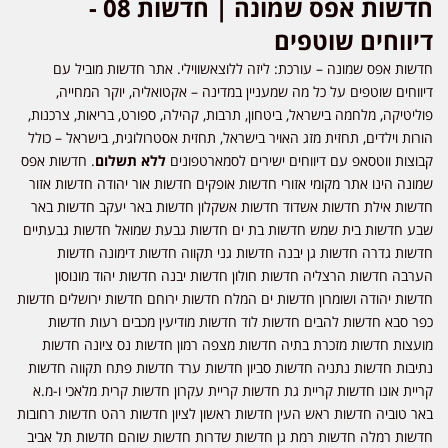
חדשות אפס שמונה | חדשות 08 -
דיווחים שוטפים
חדשות אפס שמונה – עורכת: ליזה ללוצאשווילי. אתר חדשות מוביל עם
דיווחים שוטפים על כל מה שמעניין במדינה – אקטואליה, יוקר המחייה,
פוליטיקה, מלחמה בישראל, ביטחון, תרבות, קהילה, ספורט, בריאות, צרכנות,
הורות וילדים, תחזית מזג האויר בישראל, תחזית אסטרולוגית, בישראל – כולל
קבוצות ווטסאפ עם דיווחים ישירים לסמארטפונים
ללא תשלום
. חדשות אפס
שמונה הינו אתר מקומי אזורי חדשות אופקים חדשות אור יהודה חדשות אזור
חדשות אילת חדשות אשדוד חדשות אשקלון חדשות באר יעקב חדשות באר
שבע חדשות בית שמש חדשות בת ים חדשות גבעת שמואל חדשות גבעתיים
חדשות גדרה חדשות גן יבנה חדשות גני תקווה חדשות דימונה חדשות
הערבה חדשות הרצליה חדשות חולון חדשות יבנה חדשות יהוד מונוסון
חדשות יהודה ושומרון חדשות ים המלח חדשות ירוחם חדשות ירושלים חדשות
כפר סבא חדשות להבים חדשות לוד חדשות מודיעין מכבים רעות חדשות
מועצות חדשות מזכרת בתיה חדשות מצפה רמון חדשות נס ציונה חדשות
נתיבות חדשות נתניה חדשות סביון חדשות ערד חדשות פתח תקווה חדשות
קריית אונו חדשות קריית גת חדשות קריית עקרון חדשות קרית מלאכי ו-מ.א
באר טוביה חדשות ראש העין חדשות ראשון לציון חדשות רהט חדשות רחובות
חדשות רמלה חדשות רמת גן חדשות שדרות חדשות שוהם חדשות תל אביב