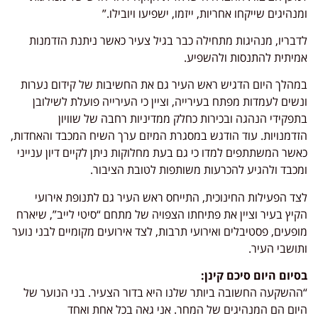
ומנהיגים שייקחו אחריות, ייזמו, ישפיעו ויובילו.”
לדבריו, מנהיגות מתחילה כבר בגיל צעיר כאשר ניתנת הזדמנות
אמיתית להתנסות ולהשפיע.
במהלך היום הדגיש ראש העיר גם את החשיבות של קידום נערות
ונשים לעמדות מפתח בעירייה, וציין כי העירייה פועלת לשילובן
בתפקידי הנהגה ובכירות כחלק ממדיניות רחבה של שוויון
הזדמנויות. עוד הודגש במסגרת המיזם ערך השיח המכבד והאחדות,
כאשר המשתתפים למדו כי גם בעת מחלוקות ניתן לקיים דיון ענייני
ומכבד ולהגיע להכרעות משותפות לטובת הציבור.
לצד הפעילות החינוכית, התייחס ראש העיר גם לתנופת אירועי
הקיץ בעיר וציין את פתיחתו הצפויה של מתחם “סיטי לייב”, שיארח
מופעים, פסטיבלים ואירועי תרבות, לצד אירועים מקומיים לבני נוער
ותושבי העיר.
בסיום היום סיכם קינן:
“ההשקעה החשובה ביותר שלנו היא בדור הצעיר. בני הנוער של
היום הם המנהיגים של המחר. אני גאה בכל אחת ואחד