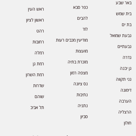
באר שבע
כפר סבא
ראש העין
בית שמש
להבים
ראשון לציון
בת ים
לוד
רהט
גבעת שמואל
מודיעין מכבים רעות
רחובות
גבעתיים
מועצות
רמלה
גדרה
מזכרת בתיה
רמת גן
גן יבנה
מצפה רמון
רמת השרון
גני תקווה
נס ציונה
שדרות
דימונה
נתיבות
שוהם
הערבה
נתניה
תל אביב
הרצליה
סביון
חולון