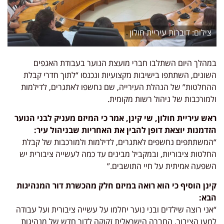
דוברות עיריית חולון
במהלך היום השתלבו חברי מועצת הנוער בעבודת האגפים
השונים, השתתפו בישיבות מקצועיות ונכנסו “לתוך חדרי קבלת
ההחלטות” של הנהלת העירייה, שם נחשפו לאתגרים, לדילמות
ולמורכבות של ניהול רשות מקומית.
ראש עיריית חולון, שי קינן, אמר כי המיזם מעניק לבני הנוער
הזדמנות יוצאת דופן להבין את האחריות שבניהול עיר:
“המשתתפים נחשפים לאתגרים, לדילמות ולמורכבות של קבלת
החלטות ציבוריות, ובמקביל מבינים עד כמה לעשייה ציבורית יש
השפעה אמיתית על חיי התושבים.”
קינן הוסיף כי הוא רואה במיזם חלק מהכשרת דור המנהיגות
הבא:
“אני רוצה שילדים ובני נוער יחלמו על עשייה ציבורית ועל עבודה
למען הציבור. החברה הישראלית זקוקה לדור חדש של מנהיגות