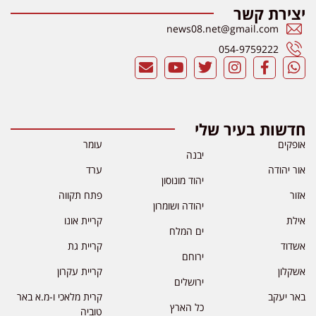
יצירת קשר
news08.net@gmail.com
054-9759222
חדשות בעיר שלי
אופקים
עומר
יבנה
אור יהודה
ערד
יהוד מונוסון
אזור
פתח תקווה
יהודה ושומרון
אילת
קריית אונו
ים המלח
אשדוד
קריית גת
ירוחם
אשקלון
קריית עקרון
ירושלים
באר יעקב
קרית מלאכי ו-מ.א באר
כל הארץ
טוביה