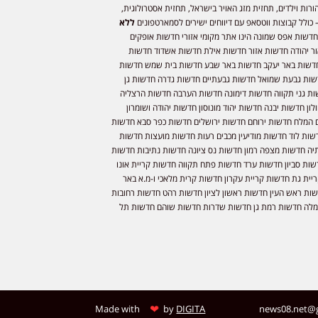
ורות וילדים, תחזית מזג האויר בישראל, תחזית אסטרולוגית,
 כולל קבוצות ווטסאפ עם דיווחים ישירים לסמארטפונים
ללא
חדשות אפס שמונה הינו אתר מקומי אזורי חדשות אופקים
ר יהודה חדשות אזור חדשות אילת חדשות אשדוד חדשות
דשות באר יעקב חדשות באר שבע חדשות בית שמש חדשות
שות גבעת שמואל חדשות גבעתיים חדשות גדרה חדשות גן
ות גני תקווה חדשות דימונה חדשות הערבה חדשות הרצליה
ון חדשות יבנה חדשות יהוד מונוסון חדשות יהודה ושומרון
 המלח חדשות ירוחם חדשות ירושלים חדשות כפר סבא חדשות
שות לוד חדשות מודיעין מכבים רעות חדשות מועצות חדשות
יה חדשות מצפה רמון חדשות נס ציונה חדשות נתיבות חדשות
שות סביון חדשות ערד חדשות פתח תקווה חדשות קריית אונו
יית גת חדשות קריית עקרון חדשות קרית מלאכי ו-מ.א באר
שות ראש העין חדשות ראשון לציון חדשות רהט חדשות רחובות
לה חדשות רמת גן חדשות שדרות חדשות שוהם חדשות תל
❤
Made with
by
DIGITA
news08.net@