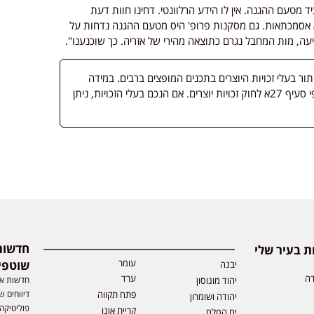
מטעם ההגנה. אין לו הידע הרלוונטי. דחינו חוות דעת
 אסמכתאות. גם מסקנות פרופ' היס מטעם ההגנה נדחות על
ה, מות המחבל נגרם כתוצאה מהירי של אזריה. כך שוכנענו".
 בעלי זכויות היוצרים בתכנים המופצים ברבים. במידה
ופורסמה מדיה שבעליה אינו ידוע, השימוש נעשה לפי סעיף 27א לחוק זכויות יוצרים. אם הנכם בעלי הזכויות, ניתן
 בעיר שלי
עומר
שוטפי
יבנה
דה
ערד
חדשות אפ
יהוד מונוסון
דיווחים ש
פתח תקווה
יהודה ושומרון
פוליטיקה,
קריית אונו
ים המלח