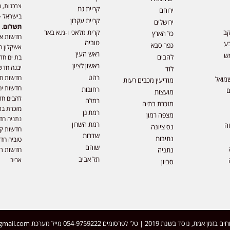
צרכנות, ה
קריית גת
ירוחם
בישראל –
קריית עקרון
ירושלים
תשלום
. 
קב
קרית מלאכי ו-מ.א באר
כל הארץ
חדשות או
טוביה
ע
כפר סבא
אשקלון ח
ראש העין
ש
להבים
בת ים חד
ראשון לציון
יבנה חדש
לוד
רהט
חדשות חול
מואל
מודיעין מכבים רעות
חדשות ים
רחובות
ם
מועצות
להבים חד
רמלה
מזכרת בתיה
מזכרת בת
רמת גן
מצפה רמון
נתניה חד
רמת השרון
וה
נס ציונה
חדשות קר
שדרות
נתיבות
טוביה חד
שוהם
חדשות רמ
נתניה
תל אביב
אביב
סביון
 | טל' לפרסומים 054-9759222 מייל מערכת
gmail.com