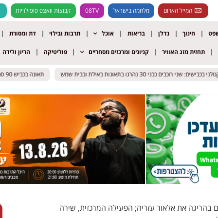
המייל האדום
מלחמה בישראל
08TV
קבוצות וואצפ פופולריות
שפט
חינוך
נדלן
בריאות
אוכל
תרבות ובילוי
דת ומסורת
תחזית מזג האוויר
קניונים ומרכזים מסחריים
פוליטיקה
הריון ולידה
ני רוכבים כבני 30 נהרגו בתאונות באילת ובבית שמש
ני רוכבים כבני 30 נהרגו בתאונות באילת ובבית שמש
תאונה בכביש 90 סמוך לים המלח: בן 15 נפצע בינוני, ארבעה נוספים נפגעו
תאונה בכביש 90 סמוך לים המלח: בן 15 נפצע בינוני, ארבעה נוספים נפגעו
בהריגה את אלאור עזריה; הפעילה המרכזית, שירה