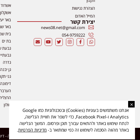
תקנון
אשדוד
הצהרת נגישות
אשקלון
המייל האדום
באר יע
יצירת קשר
באר שב
news08.net@gmail.com
בית שמ
054-9759222
בת ים
גבעת ש
גבעתיי
גדרה
גן יבנה
גני תקו
דימונה
הערבה
הרצליה
×
חולון
אנחנו משתמשים בעוגיות (Cookies) ובטכנולוגיות כמו Google
Analytics ו-Facebook Pixel, כדי לשפר את חוויית הגלישה,
לנתח שימוש באתר ולהתאים עבורך תוכן ופרסום. המשך הגלישה
באתר מהווה הסכמה לשימוש זה כפי שמתואר ב-
מדיניות הפרטיות
.
כל הזכויות שמורות ל-ליזה ללוצאשווילי - חדשות אפס שמונה - דיווחים בזמן אמת, נוסד בשנת 2019