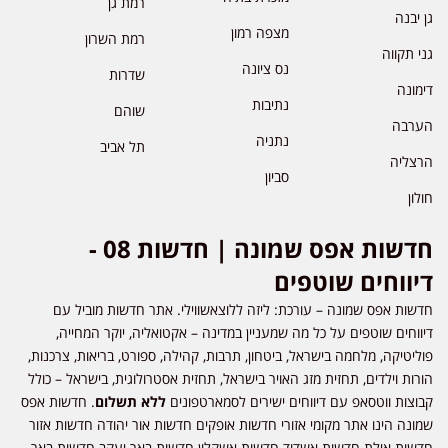
רמת גן
גן יבנה
מצפה רמון
רמת השרון
גני תקווה
נס ציונה
שדרות
דימונה
נתיבות
שוהם
הערבה
נתניה
תל אביב
הרצליה
סביון
חולון
חדשות אפס שמונה | חדשות 08 -
דיווחים שוטפים
חדשות אפס שמונה – עורכת: ליזה ללוצאשווילי. אתר חדשות מוביל עם
דיווחים שוטפים על כל מה שמעניין במדינה – אקטואליה, יוקר המחייה,
פוליטיקה, מלחמה בישראל, ביטחון, תרבות, קהילה, ספורט, בריאות, צרכנות,
הורות וילדים, תחזית מזג האויר בישראל, תחזית אסטרולוגית, בישראל – כולל
קבוצות ווטסאפ עם דיווחים ישירים לסמארטפונים
ללא תשלום
. חדשות אפס
שמונה הינו אתר מקומי אזורי חדשות אופקים חדשות אור יהודה חדשות אזור
חדשות אילת חדשות אשדוד חדשות אשקלון חדשות באר יעקב חדשות באר