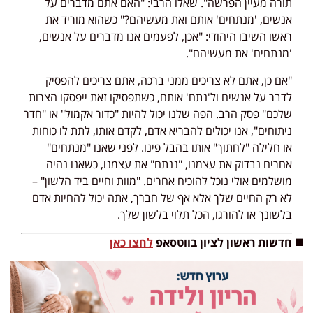
תורה מעיין הפרשה". שאלו הרבי: "האם אתם מדברים על
אנשים, 'מנתחים' אותם ואת מעשיהם?" כשהוא מוריד את
ראשו השיבו היהודי: "אכן, לפעמים אנו מדברים על אנשים,
'מנתחים' את מעשיהם".
"אם כן, אתם לא צריכים ממני ברכה, אתם צריכים להפסיק
לדבר על אנשים ול'נתח' אותם, כשתפסיקו זאת ייפסקו הצרות
שלכם" פסק הרב. הפה שלנו יכול להיות "כדור אקמול" או "חדר
ניתוחים", אנו יכולים להבריא אדם, לקדם אותו, לתת לו כוחות
או חלילה "לחתוך" אותו בהבל פינו. לפני שאנו "מנתחים"
אחרים נבדוק את עצמנו, "ננתח" את עצמנו, כשאנו נהיה
מושלמים אולי נוכל להוכיח אחרים. "מוות וחיים ביד הלשון" –
לא רק החיים שלך אלא אף של חברך, אתה יכול להחיות אדם
בלשונך או להורגו, הכל תלוי בלשון שלך.
◼️ חדשות ראשון לציון בווטסאפ
לחצו כאן