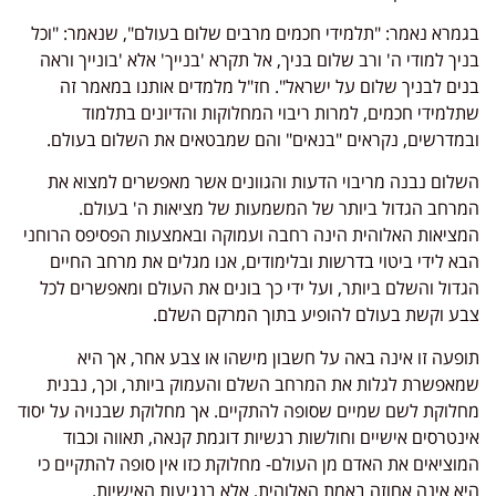
בגמרא נאמר: "תלמידי חכמים מרבים שלום בעולם", שנאמר: "וכל
בניך למודי ה' ורב שלום בניך, אל תקרא 'בנייך' אלא 'בונייך וראה
בנים לבניך שלום על ישראל". חז"ל מלמדים אותנו במאמר זה
שתלמידי חכמים, למרות ריבוי המחלוקות והדיונים בתלמוד
ובמדרשים, נקראים "בנאים" והם שמבטאים את השלום בעולם.
השלום נבנה מריבוי הדעות והגוונים אשר מאפשרים למצוא את
המרחב הגדול ביותר של המשמעות של מציאות ה' בעולם.
המציאות האלוהית הינה רחבה ועמוקה ובאמצעות הפסיפס הרוחני
הבא לידי ביטוי בדרשות ובלימודים, אנו מגלים את מרחב החיים
הגדול והשלם ביותר, ועל ידי כך בונים את העולם ומאפשרים לכל
צבע וקשת בעולם להופיע בתוך המרקם השלם.
תופעה זו אינה באה על חשבון מישהו או צבע אחר, אך היא
שמאפשרת לגלות את המרחב השלם והעמוק ביותר, וכך, נבנית
מחלוקת לשם שמיים שסופה להתקיים. אך מחלוקת שבנויה על יסוד
אינטרסים אישיים וחולשות רגשיות דוגמת קנאה, תאווה וכבוד
המוציאים את האדם מן העולם- מחלוקת כזו אין סופה להתקיים כי
היא אינה אחוזה באמת האלוהית, אלא בנגיעות האישיות.