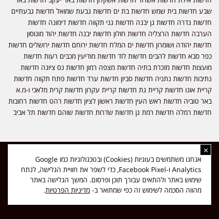
שבע חדשות בית שמש חדשות בת ים חדשות גבעת שמואל חדשות גבעתיים
חדשות גדרה חדשות גן יבנה חדשות גני תקווה חדשות דימונה חדשות
הערבה חדשות הרצליה חדשות חולון חדשות יבנה חדשות יהוד מונוסון
חדשות יהודה ושומרון חדשות ים המלח חדשות ירוחם חדשות ירושלים חדשות
כפר סבא חדשות להבים חדשות לוד חדשות מודיעין מכבים רעות חדשות
מועצות חדשות מזכרת בתיה חדשות מצפה רמון חדשות נס ציונה חדשות
נתיבות חדשות נתניה חדשות סביון חדשות ערד חדשות פתח תקווה חדשות
קריית אונו חדשות קריית גת חדשות קריית עקרון חדשות קרית מלאכי ו-מ.א
באר טוביה חדשות ראש העין חדשות ראשון לציון חדשות רהט חדשות רחובות
חדשות רמלה חדשות רמת גן חדשות שדרות חדשות שוהם חדשות תל אביב
×
כל הזכויות שמורות ל-ליזה ללוצאשווילי - חדשות אפס שמונה - דיווחים בזמן
אנחנו משתמשים בעוגיות (Cookies) ובטכנולוגיות כמו Google
אמת, נוסד בשנת 2019 | טל' לפרסומים 054-9759222 מייל מערכת
Analytics ו-Facebook Pixel, כדי לשפר את חוויית הגלישה, לנתח
news08.net@gmail.com
שימוש באתר ולהתאים עבורך תוכן ופרסום. המשך הגלישה באתר
❤
Made with
by
DIGITA
מהווה הסכמה לשימוש זה כפי שמתואר ב-
מדיניות הפרטיות
.