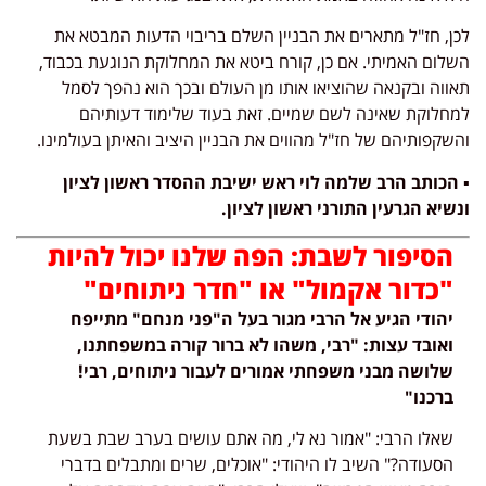
לכן, חז"ל מתארים את הבניין השלם בריבוי הדעות המבטא את
השלום האמיתי. אם כן, קורח ביטא את המחלוקת הנוגעת בכבוד,
תאווה ובקנאה שהוציאו אותו מן העולם ובכך הוא נהפך לסמל
למחלוקת שאינה לשם שמיים. זאת בעוד שלימוד דעותיהם
והשקפותיהם של חז"ל מהווים את הבניין היציב והאיתן בעולמינו.
▪️
הכותב הרב שלמה לוי ראש ישיבת ההסדר ראשון לציון
ונשיא הגרעין התורני ראשון לציון.
הסיפור לשבת: הפה שלנו יכול להיות
"כדור אקמול" או "חדר ניתוחים"
יהודי הגיע אל הרבי מגור בעל ה"פני מנחם" מתייפח
ואובד עצות: "רבי, משהו לא ברור קורה במשפחתנו,
שלושה מבני משפחתי אמורים לעבור ניתוחים, רבי!
ברכנו"
שאלו הרבי: "אמור נא לי, מה אתם עושים בערב שבת בשעת
הסעודה?" השיב לו היהודי: "אוכלים, שרים ומתבלים בדברי