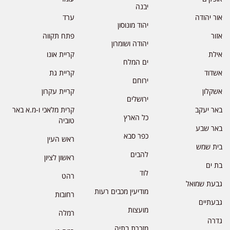
יבנה
אור יהודה
ערד
יהוד מונוסון
אזור
פתח תקווה
יהודה ושומרון
אילת
קריית אונו
ים המלח
אשדוד
קריית גת
ירוחם
אשקלון
קריית עקרון
ירושלים
באר יעקב
קרית מלאכי ו-מ.א באר
כל הארץ
טוביה
באר שבע
כפר סבא
ראש העין
בית שמש
להבים
ראשון לציון
בת ים
לוד
רהט
גבעת שמואל
מודיעין מכבים רעות
רחובות
גבעתיים
מועצות
רמלה
גדרה
מזכרת בתיה