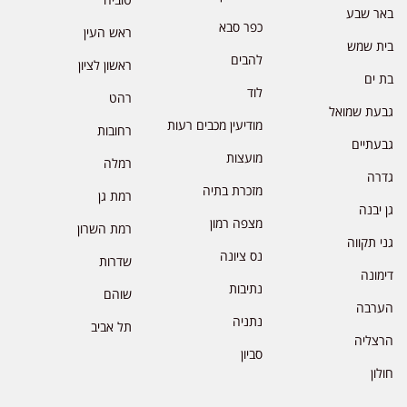
באר שבע
כפר סבא
ראש העין
בית שמש
להבים
ראשון לציון
בת ים
לוד
רהט
גבעת שמואל
מודיעין מכבים רעות
רחובות
גבעתיים
מועצות
רמלה
גדרה
מזכרת בתיה
רמת גן
גן יבנה
מצפה רמון
רמת השרון
גני תקווה
נס ציונה
שדרות
דימונה
נתיבות
שוהם
הערבה
נתניה
תל אביב
הרצליה
סביון
חולון