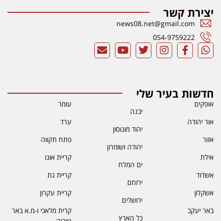
יצירת קשר
news08.net@gmail.com
054-9759222
חדשות בעיר שלי
אופקים
עומר
יבנה
אור יהודה
ערד
יהוד מונוסון
אזור
פתח תקווה
יהודה ושומרון
אילת
קריית אונו
ים המלח
אשדוד
קריית גת
ירוחם
אשקלון
קריית עקרון
ירושלים
באר יעקב
קרית מלאכי ו-מ.א באר
כל הארץ
טוביה