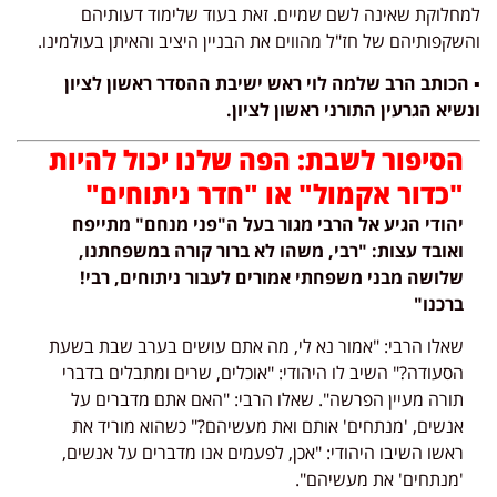
למחלוקת שאינה לשם שמיים. זאת בעוד שלימוד דעותיהם
והשקפותיהם של חז"ל מהווים את הבניין היציב והאיתן בעולמינו.
▪️
הכותב הרב שלמה לוי ראש ישיבת ההסדר ראשון לציון
ונשיא הגרעין התורני ראשון לציון.
הסיפור לשבת: הפה שלנו יכול להיות
"כדור אקמול" או "חדר ניתוחים"
יהודי הגיע אל הרבי מגור בעל ה"פני מנחם" מתייפח
ואובד עצות: "רבי, משהו לא ברור קורה במשפחתנו,
שלושה מבני משפחתי אמורים לעבור ניתוחים, רבי!
ברכנו"
שאלו הרבי: "אמור נא לי, מה אתם עושים בערב שבת בשעת
הסעודה?" השיב לו היהודי: "אוכלים, שרים ומתבלים בדברי
תורה מעיין הפרשה". שאלו הרבי: "האם אתם מדברים על
אנשים, 'מנתחים' אותם ואת מעשיהם?" כשהוא מוריד את
ראשו השיבו היהודי: "אכן, לפעמים אנו מדברים על אנשים,
'מנתחים' את מעשיהם".