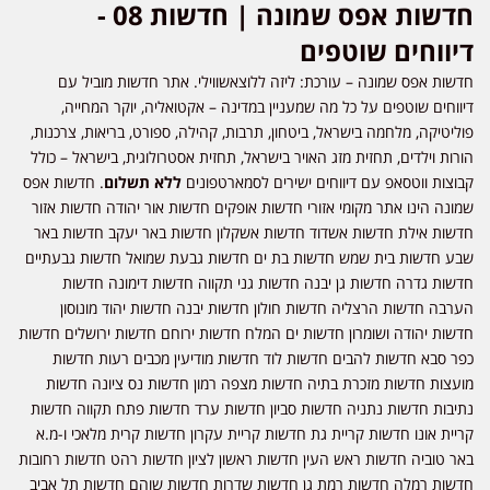
חדשות אפס שמונה | חדשות 08 -
דיווחים שוטפים
חדשות אפס שמונה – עורכת: ליזה ללוצאשווילי. אתר חדשות מוביל עם
דיווחים שוטפים על כל מה שמעניין במדינה – אקטואליה, יוקר המחייה,
פוליטיקה, מלחמה בישראל, ביטחון, תרבות, קהילה, ספורט, בריאות, צרכנות,
הורות וילדים, תחזית מזג האויר בישראל, תחזית אסטרולוגית, בישראל – כולל
קבוצות ווטסאפ עם דיווחים ישירים לסמארטפונים
ללא תשלום
. חדשות אפס
שמונה הינו אתר מקומי אזורי חדשות אופקים חדשות אור יהודה חדשות אזור
חדשות אילת חדשות אשדוד חדשות אשקלון חדשות באר יעקב חדשות באר
שבע חדשות בית שמש חדשות בת ים חדשות גבעת שמואל חדשות גבעתיים
חדשות גדרה חדשות גן יבנה חדשות גני תקווה חדשות דימונה חדשות
הערבה חדשות הרצליה חדשות חולון חדשות יבנה חדשות יהוד מונוסון
חדשות יהודה ושומרון חדשות ים המלח חדשות ירוחם חדשות ירושלים חדשות
כפר סבא חדשות להבים חדשות לוד חדשות מודיעין מכבים רעות חדשות
מועצות חדשות מזכרת בתיה חדשות מצפה רמון חדשות נס ציונה חדשות
נתיבות חדשות נתניה חדשות סביון חדשות ערד חדשות פתח תקווה חדשות
קריית אונו חדשות קריית גת חדשות קריית עקרון חדשות קרית מלאכי ו-מ.א
באר טוביה חדשות ראש העין חדשות ראשון לציון חדשות רהט חדשות רחובות
חדשות רמלה חדשות רמת גן חדשות שדרות חדשות שוהם חדשות תל אביב