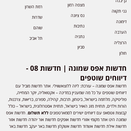
גן יבנה
מצפה רמון
רמת השרון
גני תקווה
נס ציונה
שדרות
דימונה
נתיבות
שוהם
הערבה
נתניה
תל אביב
הרצליה
סביון
חולון
חדשות אפס שמונה | חדשות 08 -
דיווחים שוטפים
חדשות אפס שמונה – עורכת: ליזה ללוצאשווילי. אתר חדשות מוביל עם
דיווחים שוטפים על כל מה שמעניין במדינה – אקטואליה, יוקר המחייה,
פוליטיקה, מלחמה בישראל, ביטחון, תרבות, קהילה, ספורט, בריאות, צרכנות,
הורות וילדים, תחזית מזג האויר בישראל, תחזית אסטרולוגית, בישראל – כולל
קבוצות ווטסאפ עם דיווחים ישירים לסמארטפונים
ללא תשלום
. חדשות אפס
שמונה הינו אתר מקומי אזורי חדשות אופקים חדשות אור יהודה חדשות אזור
חדשות אילת חדשות אשדוד חדשות אשקלון חדשות באר יעקב חדשות באר