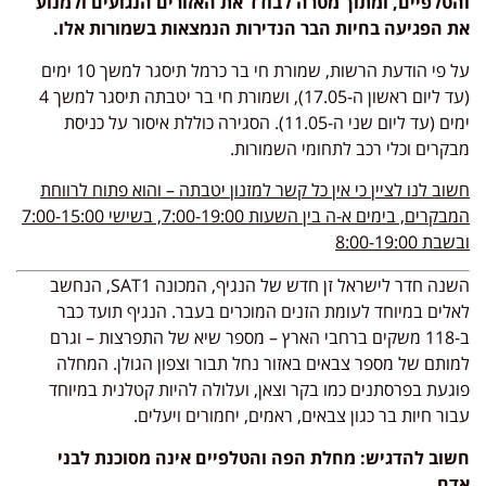
והטלפיים, ומתוך מטרה לבודד את האזורים הנגועים ולמנוע
את הפגיעה בחיות הבר הנדירות הנמצאות בשמורות אלו.
על פי הודעת הרשות, שמורת חי בר כרמל תיסגר למשך 10 ימים
(עד ליום ראשון ה-17.05), ושמורת חי בר יטבתה תיסגר למשך 4
ימים (עד ליום שני ה-11.05). הסגירה כוללת איסור על כניסת
מבקרים וכלי רכב לתחומי השמורות.
חשוב לנו לציין כי אין כל קשר למזנון יטבתה – והוא פתוח לרווחת
המבקרים, בימים א-ה בין השעות 7:00-19:00, בשישי 7:00-15:00
ובשבת 8:00-19:00
השנה חדר לישראל זן חדש של הנגיף, המכונה SAT1, הנחשב
לאלים במיוחד לעומת הזנים המוכרים בעבר. הנגיף תועד כבר
ב-118 משקים ברחבי הארץ – מספר שיא של התפרצות – וגרם
למותם של מספר צבאים באזור נחל תבור וצפון הגולן. המחלה
פוגעת בפרסתנים כמו בקר וצאן, ועלולה להיות קטלנית במיוחד
עבור חיות בר כגון צבאים, ראמים, יחמורים ויעלים.
חשוב להדגיש: מחלת הפה והטלפיים אינה מסוכנת לבני
אדם.