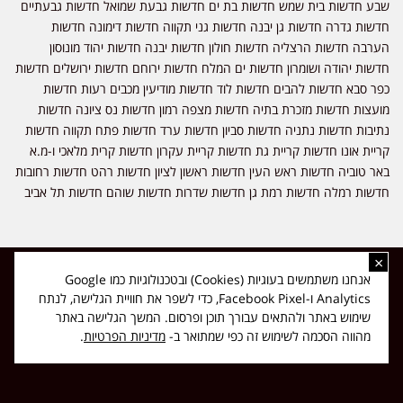
שבע חדשות בית שמש חדשות בת ים חדשות גבעת שמואל חדשות גבעתיים
חדשות גדרה חדשות גן יבנה חדשות גני תקווה חדשות דימונה חדשות
הערבה חדשות הרצליה חדשות חולון חדשות יבנה חדשות יהוד מונוסון
חדשות יהודה ושומרון חדשות ים המלח חדשות ירוחם חדשות ירושלים חדשות
כפר סבא חדשות להבים חדשות לוד חדשות מודיעין מכבים רעות חדשות
מועצות חדשות מזכרת בתיה חדשות מצפה רמון חדשות נס ציונה חדשות
נתיבות חדשות נתניה חדשות סביון חדשות ערד חדשות פתח תקווה חדשות
קריית אונו חדשות קריית גת חדשות קריית עקרון חדשות קרית מלאכי ו-מ.א
באר טוביה חדשות ראש העין חדשות ראשון לציון חדשות רהט חדשות רחובות
חדשות רמלה חדשות רמת גן חדשות שדרות חדשות שוהם חדשות תל אביב
×
כל הזכויות שמורות ל-ליזה ללוצאשווילי - חדשות אפס שמונה - דיווחים בזמן
אנחנו משתמשים בעוגיות (Cookies) ובטכנולוגיות כמו Google
אמת, נוסד בשנת 2019 | טל' לפרסומים 054-9759222 מייל מערכת
Analytics ו-Facebook Pixel, כדי לשפר את חוויית הגלישה, לנתח
news08.net@gmail.com
שימוש באתר ולהתאים עבורך תוכן ופרסום. המשך הגלישה באתר
❤
Made with
by
DIGITA
מהווה הסכמה לשימוש זה כפי שמתואר ב-
מדיניות הפרטיות
.