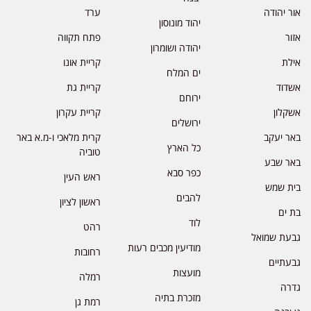
אור יהודה
ערד
יהוד מונוסון
אזור
פתח תקווה
יהודה ושומרון
אילת
קריית אונו
ים המלח
אשדוד
קריית גת
ירוחם
אשקלון
קריית עקרון
ירושלים
באר יעקב
קרית מלאכי ו-מ.א באר
כל הארץ
טוביה
באר שבע
כפר סבא
ראש העין
בית שמש
להבים
ראשון לציון
בת ים
לוד
רהט
גבעת שמואל
מודיעין מכבים רעות
רחובות
גבעתיים
מועצות
רמלה
גדרה
מזכרת בתיה
רמת גן