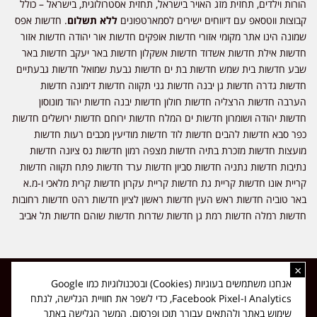
הורות וילדים, תחזית מזג האויר בישראל, תחזית אסטרולוגית, בישראל – כולל
קבוצות ווטסאפ עם דיווחים ישירים לסמארטפונים
ללא תשלום
. חדשות אפס
שמונה הינו אתר מקומי אזורי חדשות אופקים חדשות אור יהודה חדשות אזור
חדשות אילת חדשות אשדוד חדשות אשקלון חדשות באר יעקב חדשות באר
שבע חדשות בית שמש חדשות בת ים חדשות גבעת שמואל חדשות גבעתיים
חדשות גדרה חדשות גן יבנה חדשות גני תקווה חדשות דימונה חדשות
הערבה חדשות הרצליה חדשות חולון חדשות יבנה חדשות יהוד מונוסון
חדשות יהודה ושומרון חדשות ים המלח חדשות ירוחם חדשות ירושלים חדשות
כפר סבא חדשות להבים חדשות לוד חדשות מודיעין מכבים רעות חדשות
מועצות חדשות מזכרת בתיה חדשות מצפה רמון חדשות נס ציונה חדשות
נתיבות חדשות נתניה חדשות סביון חדשות ערד חדשות פתח תקווה חדשות
קריית אונו חדשות קריית גת חדשות קריית עקרון חדשות קרית מלאכי ו-מ.א
באר טוביה חדשות ראש העין חדשות ראשון לציון חדשות רהט חדשות רחובות
חדשות רמלה חדשות רמת גן חדשות שדרות חדשות שוהם חדשות תל אביב
×
כל הזכויות שמורות ל-ליזה ללוצאשווילי - חדשות אפס שמונה - דיווחים בזמן
אנחנו משתמשים בעוגיות (Cookies) ובטכנולוגיות כמו Google
אמת, נוסד בשנת 2019 | טל' לפרסומים 054-9759222 מייל מערכת
Analytics ו-Facebook Pixel, כדי לשפר את חוויית הגלישה, לנתח
news08.net@gmail.com
שימוש באתר ולהתאים עבורך תוכן ופרסום. המשך הגלישה באתר
❤
Made with
by
DIGITA