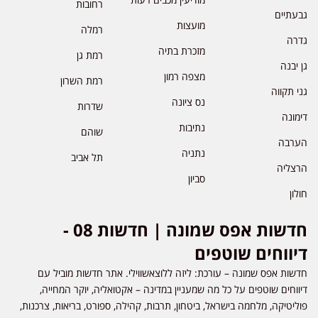
רחובות
גבעתיים
מועצות
רמלה
גדרה
מזכרת בתיה
רמת גן
גן יבנה
מצפה רמון
רמת השרון
גני תקווה
נס ציונה
שדרות
דימונה
נתיבות
שוהם
הערבה
נתניה
תל אביב
הרצליה
סביון
חולון
חדשות אפס שמונה | חדשות 08 -
דיווחים שוטפים
חדשות אפס שמונה – עורכת: ליזה ללוצאשווילי. אתר חדשות מוביל עם
דיווחים שוטפים על כל מה שמעניין במדינה – אקטואליה, יוקר המחייה,
פוליטיקה, מלחמה בישראל, ביטחון, תרבות, קהילה, ספורט, בריאות, צרכנות,