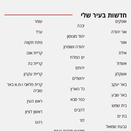
חדשות בעיר שלי
אופקים
עומר
יבנה
אור יהודה
ערד
יהוד מונוסון
אזור
פתח תקווה
יהודה ושומרון
אילת
קריית אונו
ים המלח
אשדוד
קריית גת
ירוחם
אשקלון
קריית עקרון
ירושלים
באר יעקב
קרית מלאכי ו-מ.א באר
כל הארץ
טוביה
באר שבע
כפר סבא
ראש העין
בית שמש
להבים
ראשון לציון
בת ים
לוד
רהט
גבעת שמואל
מודיעין מכבים רעות