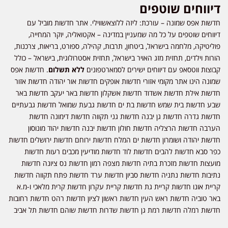
דיווחים שוטפים
חדשות אפס שמונה – עורכת: ליזה ללוצאשווילי. אתר חדשות מוביל עם
דיווחים שוטפים על כל מה שמעניין במדינה – אקטואליה, יוקר המחייה,
פוליטיקה, מלחמה בישראל, ביטחון, תרבות, קהילה, ספורט, בריאות, צרכנות,
הורות וילדים, תחזית מזג האויר בישראל, תחזית אסטרולוגית, בישראל – כולל
קבוצות ווטסאפ עם דיווחים ישירים לסמארטפונים
ללא תשלום
. חדשות אפס
שמונה הינו אתר מקומי אזורי חדשות אופקים חדשות אור יהודה חדשות אזור
חדשות אילת חדשות אשדוד חדשות אשקלון חדשות באר יעקב חדשות באר
שבע חדשות בית שמש חדשות בת ים חדשות גבעת שמואל חדשות גבעתיים
חדשות גדרה חדשות גן יבנה חדשות גני תקווה חדשות דימונה חדשות
הערבה חדשות הרצליה חדשות חולון חדשות יבנה חדשות יהוד מונוסון
חדשות יהודה ושומרון חדשות ים המלח חדשות ירוחם חדשות ירושלים חדשות
כפר סבא חדשות להבים חדשות לוד חדשות מודיעין מכבים רעות חדשות
מועצות חדשות מזכרת בתיה חדשות מצפה רמון חדשות נס ציונה חדשות
נתיבות חדשות נתניה חדשות סביון חדשות ערד חדשות פתח תקווה חדשות
קריית אונו חדשות קריית גת חדשות קריית עקרון חדשות קרית מלאכי ו-מ.א
באר טוביה חדשות ראש העין חדשות ראשון לציון חדשות רהט חדשות רחובות
חדשות רמלה חדשות רמת גן חדשות שדרות חדשות שוהם חדשות תל אביב