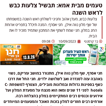
טעמים מבית אמא: תבשיל צלעות כבש
לראש השנה
צלעות כבש, מעדן אהוב וחגיגי לשולחן ראש השנה במשפחתו
של שף מלון נווה אילן, חגי אסרף. המנה תיכלל בתפריט ארוחת
החג במלון. חגי שמח לשתף את המתכון שתמיד מזכיר לו את
הבית.
בר קרסנטי
10/09/2023
09:08
חגי אסרף, שף מלון נווה אילן, מתגורר במושב עזריקם, נשוי
באהבה עזה לסנדרה ואב לשלושה ילדים. חגי החל את דרכו
כשף בספינות גדולות ובמלונות מובילים, הצטרף למשפחת C-
hotels לפני 11 שנים ומאז הוא מנצח על מסעדת המלון ועל
אירועים וכנסים רבים המתקיימים במלון בהצלחה רבה.
אורחים רבים חוזרים למלון בזכות האוכל והמטעמים המיוחדים