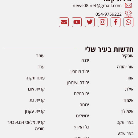
news08.net@gmail.com
054-9759222
חדשות בעיר שלי
אופקים
עומר
יבנה
אור יהודה
ערד
יהוד מונוסון
אזור
פתח תקווה
יהודה ושומרון
אילת
קריית אונו
ים המלח
אשדוד
קריית גת
ירוחם
אשקלון
קריית עקרון
ירושלים
באר יעקב
קרית מלאכי ו-מ.א באר
כל הארץ
טוביה
באר שבע
כפר סבא