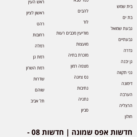
ראש העין
בית שמש
להבים
ראשון לציון
בת ים
לוד
רהט
גבעת שמואל
מודיעין מכבים רעות
רחובות
גבעתיים
מועצות
רמלה
גדרה
מזכרת בתיה
רמת גן
גן יבנה
מצפה רמון
רמת השרון
גני תקווה
נס ציונה
שדרות
דימונה
נתיבות
שוהם
הערבה
נתניה
תל אביב
הרצליה
סביון
חולון
חדשות אפס שמונה | חדשות 08 -