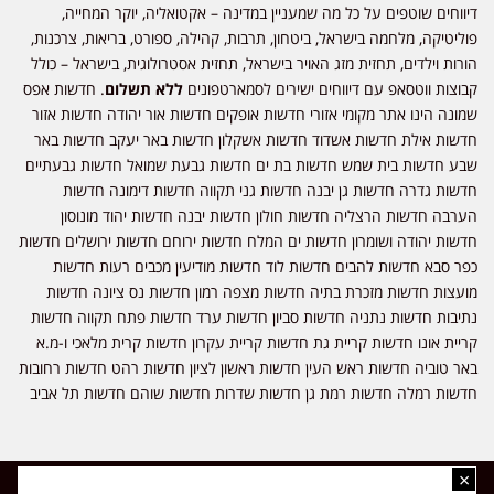
דיווחים שוטפים על כל מה שמעניין במדינה – אקטואליה, יוקר המחייה,
פוליטיקה, מלחמה בישראל, ביטחון, תרבות, קהילה, ספורט, בריאות, צרכנות,
הורות וילדים, תחזית מזג האויר בישראל, תחזית אסטרולוגית, בישראל – כולל
קבוצות ווטסאפ עם דיווחים ישירים לסמארטפונים
ללא תשלום
. חדשות אפס
שמונה הינו אתר מקומי אזורי חדשות אופקים חדשות אור יהודה חדשות אזור
חדשות אילת חדשות אשדוד חדשות אשקלון חדשות באר יעקב חדשות באר
שבע חדשות בית שמש חדשות בת ים חדשות גבעת שמואל חדשות גבעתיים
חדשות גדרה חדשות גן יבנה חדשות גני תקווה חדשות דימונה חדשות
הערבה חדשות הרצליה חדשות חולון חדשות יבנה חדשות יהוד מונוסון
חדשות יהודה ושומרון חדשות ים המלח חדשות ירוחם חדשות ירושלים חדשות
כפר סבא חדשות להבים חדשות לוד חדשות מודיעין מכבים רעות חדשות
מועצות חדשות מזכרת בתיה חדשות מצפה רמון חדשות נס ציונה חדשות
נתיבות חדשות נתניה חדשות סביון חדשות ערד חדשות פתח תקווה חדשות
קריית אונו חדשות קריית גת חדשות קריית עקרון חדשות קרית מלאכי ו-מ.א
באר טוביה חדשות ראש העין חדשות ראשון לציון חדשות רהט חדשות רחובות
חדשות רמלה חדשות רמת גן חדשות שדרות חדשות שוהם חדשות תל אביב
×
כל הזכויות שמורות ל-ליזה ללוצאשווילי - חדשות אפס שמונה - דיווחים בזמן