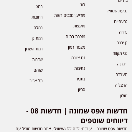
בת ים
לוד
רהט
גבעת שמואל
מודיעין מכבים רעות
רחובות
גבעתיים
מועצות
רמלה
גדרה
מזכרת בתיה
רמת גן
גן יבנה
מצפה רמון
רמת השרון
גני תקווה
נס ציונה
שדרות
דימונה
נתיבות
שוהם
הערבה
נתניה
תל אביב
הרצליה
סביון
חולון
חדשות אפס שמונה | חדשות 08 -
דיווחים שוטפים
חדשות אפס שמונה – עורכת: ליזה ללוצאשווילי. אתר חדשות מוביל עם