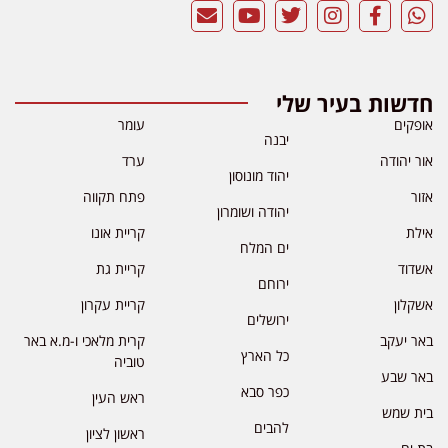
חדשות בעיר שלי
אופקים
עומר
יבנה
אור יהודה
ערד
יהוד מונוסון
אזור
פתח תקווה
יהודה ושומרון
אילת
קריית אונו
ים המלח
אשדוד
קריית גת
ירוחם
אשקלון
קריית עקרון
ירושלים
באר יעקב
קרית מלאכי ו-מ.א באר
כל הארץ
טוביה
באר שבע
כפר סבא
ראש העין
בית שמש
להבים
ראשון לציון