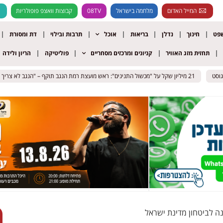
המייל האדום
מלחמה בישראל
08TV
קבוצות וואצפ פופולריות
שפט
חינוך
נדלן
בריאות
אוכל
תרבות ובילוי
דת ומסורת
תחזית מזג האוויר
קניונים ומרכזים מסחריים
פוליטיקה
הריון ולידה
21 מיליון שקל על "מכשול התנינים": ראש מועצת רמת הנגב תוקף – "הנגב לא צריך עוד הצגת יח"צ"
21 מיליון שקל על "מכשול התנינים": ראש מועצת רמת הנגב תוקף – "הנגב לא צריך עוד הצגת יח"צ"
נה לביטחון מדינת ישראל