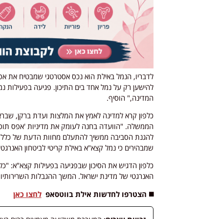
לדבריו, הנמל באילת הוא נכס אסטרטגי שמבטיח את אספ
להישען רק על נמל אחד בים התיכון. פגיעה בפעילות נמ
המדינה," הוסיף.
כלפון קרא למדינה לאמץ את המלצות ועדת ברקן, שבר
הממשלה. "הוועדה בחנה לעומק את מדיניות 'אפס תוספ
להגנת הסביבה ממשיך להתעלם מחוות הדעת של כלל מש
שמבהירים כי נמל קצא"א באילת קריטי לביטחון האנרגטי
כלפון הדגיש את הסיכון שבפגיעה בפעילות קצא"א: "כל
האנרגטי של מדינת ישראל. המשך ההגבלות השרירותיות 
◼️ הצטרפו לחדשות אילת בווטסאפ
לחצו כאן