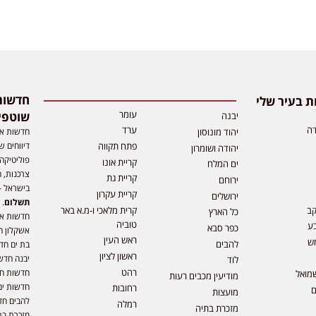
 בעיר שלי
עומר
שוטפי
יבנה
דה
ערד
חדשות אפ
יהוד מונוסון
דיווחים ש
פתח תקווה
יהודה ושומרון
פוליטיקה,
קריית אונו
ים המלח
צרכנות, ה
קריית גת
ירוחם
בישראל –
קריית עקרון
ירושלים
תשלום
. 
קב
קרית מלאכי ו-מ.א באר
כל הארץ
חדשות או
טוביה
ע
כפר סבא
אשקלון ח
ראש העין
ש
להבים
בת ים חד
ראשון לציון
יבנה חדש
לוד
רהט
חדשות חול
מואל
מודיעין מכבים רעות
חדשות ים
רחובות
ם
מועצות
להבים חד
רמלה
מזכרת בתיה
מזכרת בת