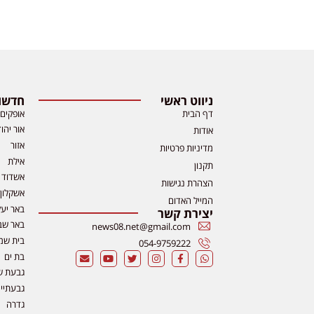
ניווט ראשי
חדשות
דף הבית
אופקים
אור יהו
אודות
אזור
מדיניות פרטיות
אילת
תקנון
אשדוד
הצהרת נגישות
אשקלון
המייל האדום
באר יע
יצירת קשר
באר שב
news08.net@gmail.com
בית שמ
054-9759222
בת ים
גבעת ש
גבעתיי
גדרה