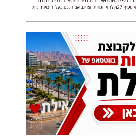
 בעלי זכויות היוצרים בתכנים המופצים ברבים. במידה
ופורסמה מדיה שבעליה אינו ידוע, השימוש נעשה לפי סעיף 27א לחוק זכויות יוצרים. אם הנכם בעלי הזכויות, ניתן