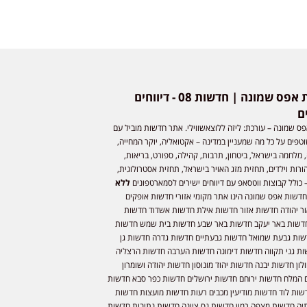
חדשות אפס שמונה | חדשות 08 - דיווחים
ם
ס שמונה – עורכת: ליזה ללוצאשווילי. אתר חדשות מוביל עם
וטפים על כל מה שמעניין במדינה – אקטואליה, יוקר המחייה,
 מלחמה בישראל, ביטחון, תרבות, קהילה, ספורט, בריאות,
ורות וילדים, תחזית מזג האויר בישראל, תחזית אסטרולוגית,
 כולל קבוצות ווטסאפ עם דיווחים ישירים לסמארטפונים
ללא
חדשות אפס שמונה הינו אתר מקומי אזורי חדשות אופקים
ר יהודה חדשות אזור חדשות אילת חדשות אשדוד חדשות
דשות באר יעקב חדשות באר שבע חדשות בית שמש חדשות
שות גבעת שמואל חדשות גבעתיים חדשות גדרה חדשות גן
ות גני תקווה חדשות דימונה חדשות הערבה חדשות הרצליה
ון חדשות יבנה חדשות יהוד מונוסון חדשות יהודה ושומרון
 המלח חדשות ירוחם חדשות ירושלים חדשות כפר סבא חדשות
שות לוד חדשות מודיעין מכבים רעות חדשות מועצות חדשות
יה חדשות מצפה רמון חדשות נס ציונה חדשות נתיבות חדשות