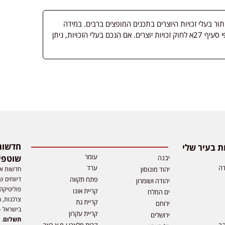
 בעלי זכויות היוצרים בתכנים המופצים ברבים. במידה
ופורסמה מדיה שבעליה אינו ידוע, השימוש נעשה לפי סעיף 27א לחוק זכויות יוצרים. אם הנכם בעלי הזכויות, ניתן
 בעיר שלי
עומר
שוטפי
יבנה
דה
ערד
חדשות אפ
יהוד מונוסון
דיווחים ש
פתח תקווה
יהודה ושומרון
פוליטיקה,
קריית אונו
ים המלח
צרכנות, ה
קריית גת
ירוחם
בישראל –
קריית עקרון
ירושלים
תשלום
. 
קב
קרית מלאכי ו-מ.א באר