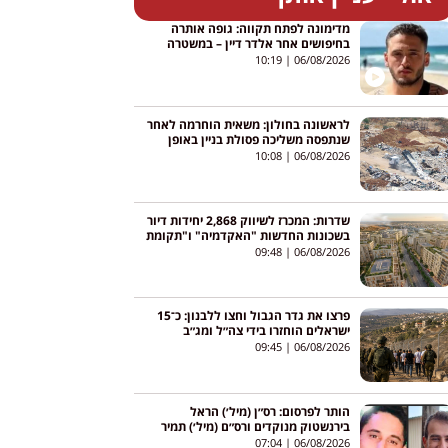
מדימונה לפתח תקווה: גופה אותרה
בחיפושים אחר אלדר דיין – במשטרה
ממתינים לזיהוי הרשמי
10:19
06/08/2026
לראשונה בחולון: משאית הוחרמה לאחר
שנתפסה משליכה פסולת בניין באופן
בלתי חוקי
10:08
06/08/2026
שדרות: המכרז לשיווק 2,868 יחידות דיור
בשכונות החדשות "האקדמיה" ו"תקומת
ישראל" – נסגר בהצלחה
09:48
06/08/2026
פרצו את גדר הגבול וחצו ללבנון: כ־15
ישראלים הוחזרו בידי צה״ל ומג״ב
09:45
06/08/2026
הותר לפרסום: רס״ן (מיל׳) הראל
בירנשטוק מנוקדים ורס״ם (מיל׳) תמיר
וקנין מאילת נפלו בקרב בדרום לבנון
07:04
06/08/2026