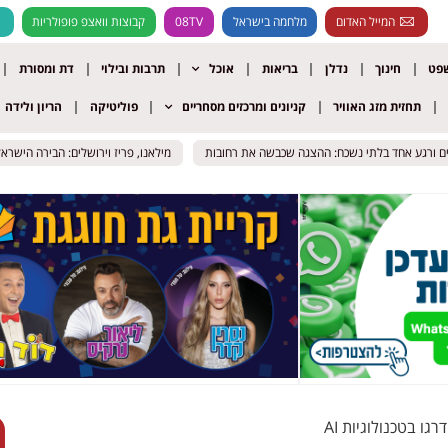
המייל האדום
מלחמה בישראל
08TV
קבוצות וואצפ פופולריות
שפט
חינוך
נדלן
בריאות
אוכל
תרבות ובילוי
דת ומסורת
תחזית מזג האוויר
קניונים ומרכזים מסחריים
פוליטיקה
הריון ולידה
מילאנו, פריז וירושלים: הבירה הישראלית ב
מילאנו, פריז וירושלים: הבירה הישראלית ב