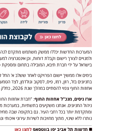
המערכות החדשות יכללו ממשק משתמש מתקדם לנהגים, 
ולמנויים לצורך רישום וקבלת דוחות, וכן אינטגרציה למ
בישראל על ידי חברת תיבא, המובילה בתחום ומספקת פ
בימים אלו ממשיך יישום הפרויקט לאחר ששלב א' החל 
בחניונים בזל, רוזן, רמז, פיס, לסקוב וגולדמן, לצד ה
אחוזות החוף צפוי להסתיים במהלך שנת 2026, כחלק ממהלך כולל לשדרוג מערך החניה העירוני.
ארז ניסים, מנכ"ל אחוזות החוף
: "חברת אחוזות החו
ניהול החניונים. אנחנו משקיעים בתשתיות, במערכות מת
ומתקדמת יותר בכל רחבי העיר. גם בתקופה שבה מחירי ה
נותרו ללא שינוי, מתוך מחויבות לשירות עירוני איכותי ו
◼️ חדשות תל אביב יפו בווטסאפ
לחצו כאן