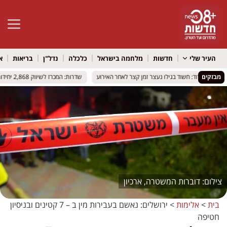
פתח סרגל 
העיר שלי
חדשות
מלחמה בישראל
כלכלה
נדל"ן
בריאות
א
מבזקים
ק באשדוד: חשוד בגילו נעצר זמן קצר לאחר האירוע
ק באשדוד: חשוד בגילו נעצר זמן קצר לאחר האירוע
שדרות: המכרז לשיווק 2,868 יחידות דיור בשכונות החדשות "האקדמיה" ו"תקומת ישראל" – נסגר בהצלחה
שדרות: המכרז לשיווק 2,868 יחידות דיור בשכונות החדשות "האקדמיה" ו"תקומת ישראל" – נסגר בהצלחה
דוברות המשטרה, ארכיון
בית
>
אלימות
>
ירושלים: נאשם בעבירות מין ב – 7 קטינים ובניסיון
חטיפה