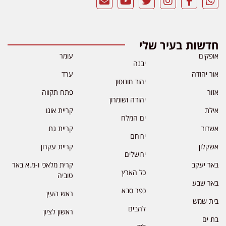
חדשות בעיר שלי
אופקים
עומר
יבנה
אור יהודה
ערד
יהוד מונוסון
אזור
פתח תקווה
יהודה ושומרון
אילת
קריית אונו
ים המלח
אשדוד
קריית גת
ירוחם
אשקלון
קריית עקרון
ירושלים
באר יעקב
קרית מלאכי ו-מ.א באר
כל הארץ
טוביה
באר שבע
כפר סבא
ראש העין
בית שמש
להבים
ראשון לציון
בת ים