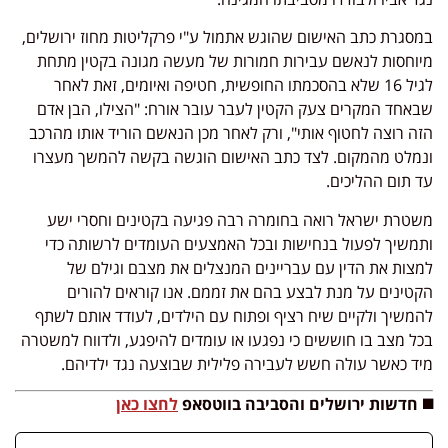
​במסגרת כתב האישום שהוגש אתמול ע"י פרקליטות מחוז ירושלים,
מיוחסות לנאשם עבירות חמורות של מעשה מגונה בקטין מתחת
לגיל 16 שלא בהסכמתו החופשית, חטיפה ואיומים, זאת לאחר
שבאחד המקרים צעק הקטין לעבר עובר אורח: "הצילו, הבן אדם
הזה רוצה לחטוף אותי", ורק לאחר מכן הנאשם הוריד אותו מהרכב
ונמלט מהמקום. לצד כתב האישום הוגשה בקשה להמשך מעצרו
עד תום ההליכים.
​משטרת ישראל רואה בחומרה רבה פגיעה בקטינים וחסרי ישע
ותמשיך לפעול בנחישות ובכל האמצעים העומדים לרשותה כדי
למצות את הדין עם עבריינים המנצלים את מצבם וגילם של
הקטינים על מנת לבצע בהם את זממם. אנו קוראים להורים
להמשיך ולקיים שיח רציף ופתוח עם הילדים, לעודד אותם לשתף
בכל מצב בו חוששים כי נפגעו או עומדים להיפגע, ולדווח למשטרה
מיד כאשר עולה חשש לעבירה פלילית שבוצעה נגד ילדיהם.
◼️ חדשות ירושלים והסביבה בווטסאפ
לחצו כאן