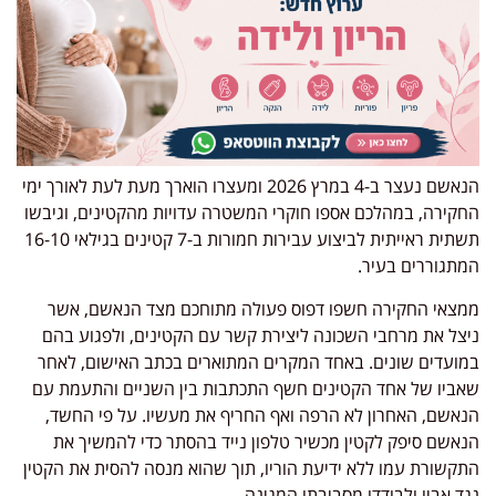
הנאשם נעצר ב-4 במרץ 2026 ומעצרו הוארך מעת לעת לאורך ימי
החקירה, במהלכם אספו חוקרי המשטרה עדויות מהקטינים, וגיבשו
תשתית ראייתית לביצוע עבירות חמורות ב-7 קטינים בגילאי 16-10
המתגוררים בעיר.
​ממצאי החקירה חשפו דפוס פעולה מתוחכם מצד הנאשם, אשר
ניצל את מרחבי השכונה ליצירת קשר עם הקטינים, ולפגוע בהם
במועדים שונים. באחד המקרים המתוארים בכתב האישום, לאחר
שאביו של אחד הקטינים חשף התכתבות בין השניים והתעמת עם
הנאשם, האחרון לא הרפה ואף החריף את מעשיו. על פי החשד,
הנאשם סיפק לקטין מכשיר טלפון נייד בהסתר כדי להמשיך את
התקשורת עמו ללא ידיעת הוריו, תוך שהוא מנסה להסית את הקטין
נגד אביו ולבודדו מסביבתו המגינה.