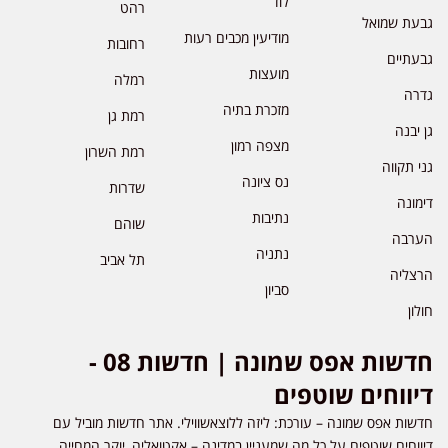
לוד
רהט
גבעת שמואל
מודיעין מכבים רעות
רחובות
גבעתיים
מועצות
רמלה
גדרה
מזכרת בתיה
רמת גן
גן יבנה
מצפה רמון
רמת השרון
גני תקווה
נס ציונה
שדרות
דימונה
נתיבות
שוהם
הערבה
נתניה
תל אביב
הרצליה
סביון
חולון
חדשות אפס שמונה | חדשות 08 -
דיווחים שוטפים
חדשות אפס שמונה – עורכת: ליזה ללוצאשווילי. אתר חדשות מוביל עם
דיווחים שוטפים על כל מה שמעניין במדינה – אקטואליה, יוקר המחייה,