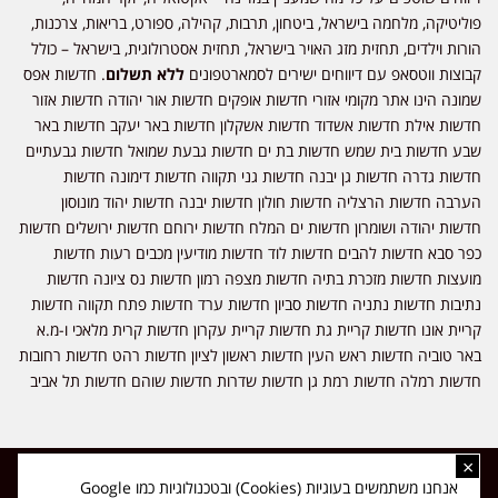
פוליטיקה, מלחמה בישראל, ביטחון, תרבות, קהילה, ספורט, בריאות, צרכנות,
הורות וילדים, תחזית מזג האויר בישראל, תחזית אסטרולוגית, בישראל – כולל
קבוצות ווטסאפ עם דיווחים ישירים לסמארטפונים
ללא תשלום
. חדשות אפס
שמונה הינו אתר מקומי אזורי חדשות אופקים חדשות אור יהודה חדשות אזור
חדשות אילת חדשות אשדוד חדשות אשקלון חדשות באר יעקב חדשות באר
שבע חדשות בית שמש חדשות בת ים חדשות גבעת שמואל חדשות גבעתיים
חדשות גדרה חדשות גן יבנה חדשות גני תקווה חדשות דימונה חדשות
הערבה חדשות הרצליה חדשות חולון חדשות יבנה חדשות יהוד מונוסון
חדשות יהודה ושומרון חדשות ים המלח חדשות ירוחם חדשות ירושלים חדשות
כפר סבא חדשות להבים חדשות לוד חדשות מודיעין מכבים רעות חדשות
מועצות חדשות מזכרת בתיה חדשות מצפה רמון חדשות נס ציונה חדשות
נתיבות חדשות נתניה חדשות סביון חדשות ערד חדשות פתח תקווה חדשות
קריית אונו חדשות קריית גת חדשות קריית עקרון חדשות קרית מלאכי ו-מ.א
באר טוביה חדשות ראש העין חדשות ראשון לציון חדשות רהט חדשות רחובות
חדשות רמלה חדשות רמת גן חדשות שדרות חדשות שוהם חדשות תל אביב
×
כל הזכויות שמורות ל-ליזה ללוצאשווילי - חדשות אפס שמונה - דיווחים בזמן
אנחנו משתמשים בעוגיות (Cookies) ובטכנולוגיות כמו Google