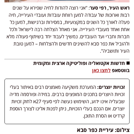
ראש העיר, רפי סער
: "אני רוצה להודות לחיה שפירא על שנים
רבות וארוכות של עבודה למען רווחת עובדות ועובדי העירייה, חיה
פעלה לאורך כל השנים במקצועיות, במסירות וברגישות, למען כל
אחת ואחד מעובדי העירייה. אני מאחל הצלחה רבה לישראל ולכל
חברות וחברי ועד העובדים. נמשיך לעבוד יחד בשיתוף פעולה מלא
ולהוביל את כפר סבא להשיגים חדשים ולהצלחות – למען טובת
העיר ותושביה".
◼️ חדשות אקטואליה ופוליטיקה ארצית ומקומית
בווטסאפ
לחצו כאן
זכויות יוצרים:
המערכת משקיעה מאמצים רבים באיתור בעלי
זכויות היוצרים בתכנים המופצים ברבים. במידה ופורסמה מדיה
שבעליה אינו ידוע, השימוש נעשה לפי סעיף 27א לחוק זכויות
יוצרים. אם הנכם בעלי הזכויות, ניתן לפנות אלינו לצורך הוספת
קרדיט או הסרת התוכן.
צילום: עיריית כפר סבא