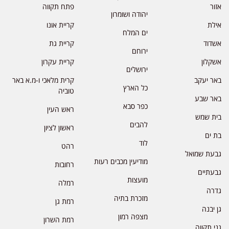
אזור
פתח תקווה
יהודה ושומרון
אילת
קריית אונו
ים המלח
אשדוד
קריית גת
ירוחם
אשקלון
קריית עקרון
ירושלים
באר יעקב
קרית מלאכי ו-מ.א באר
כל הארץ
טוביה
באר שבע
כפר סבא
ראש העין
בית שמש
להבים
ראשון לציון
בת ים
לוד
רהט
גבעת שמואל
מודיעין מכבים רעות
רחובות
גבעתיים
מועצות
רמלה
גדרה
מזכרת בתיה
רמת גן
גן יבנה
מצפה רמון
רמת השרון
גני תקווה