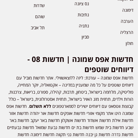
נס ציונה
שדרות
דימונה
נתיבות
שוהם
הערבה
נתניה
תל אביב
הרצליה
סביון
חולון
חדשות אפס שמונה | חדשות 08 -
דיווחים שוטפים
חדשות אפס שמונה – עורכת: ליזה ללוצאשווילי. אתר חדשות מוביל עם
דיווחים שוטפים על כל מה שמעניין במדינה – אקטואליה, יוקר המחייה,
פוליטיקה, מלחמה בישראל, ביטחון, תרבות, קהילה, ספורט, בריאות, צרכנות,
הורות וילדים, תחזית מזג האויר בישראל, תחזית אסטרולוגית, בישראל – כולל
קבוצות ווטסאפ עם דיווחים ישירים לסמארטפונים
ללא תשלום
. חדשות אפס
שמונה הינו אתר מקומי אזורי חדשות אופקים חדשות אור יהודה חדשות אזור
חדשות אילת חדשות אשדוד חדשות אשקלון חדשות באר יעקב חדשות באר
שבע חדשות בית שמש חדשות בת ים חדשות גבעת שמואל חדשות גבעתיים
חדשות גדרה חדשות גן יבנה חדשות גני תקווה חדשות דימונה חדשות