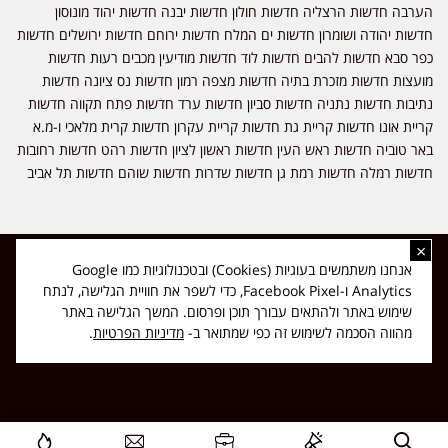
הערבה חדשות הרצליה חדשות חולון חדשות יבנה חדשות יהוד מונוסון
חדשות יהודה ושומרון חדשות ים המלח חדשות ירוחם חדשות ירושלים חדשות
כפר סבא חדשות להבים חדשות לוד חדשות מודיעין מכבים רעות חדשות
מועצות חדשות מזכרת בתיה חדשות מצפה רמון חדשות נס ציונה חדשות
נתיבות חדשות נתניה חדשות סביון חדשות ערד חדשות פתח תקווה חדשות
קריית אונו חדשות קריית גת חדשות קריית עקרון חדשות קרית מלאכי ו-מ.א
באר טוביה חדשות ראש העין חדשות ראשון לציון חדשות רהט חדשות רחובות
חדשות רמלה חדשות רמת גן חדשות שדרות חדשות שוהם חדשות תל אביב
×
כל הזכויות שמורות ל-ליזה ללוצאשווילי - חדשות אפס שמונה - דיווחים בזמן
אנחנו משתמשים בעוגיות (Cookies) ובטכנולוגיות כמו Google
אמת, נוסד בשנת 2019 | טל' לפרסומים 054-9759222 מייל מערכת
Analytics ו-Facebook Pixel, כדי לשפר את חוויית הגלישה, לנתח
news08.net@gmail.com
שימוש באתר ולהתאים עבורך תוכן ופרסום. המשך הגלישה באתר
❤
Made with
by
DIGITA
מהווה הסכמה לשימוש זה כפי שמתואר ב-
מדיניות הפרטיות
.