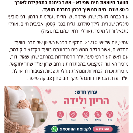
הוועד היוצאת חיה שפירא – אשר כיהנה בתפקידה לאורך
כ-30 שנה. חיה תמשיך לכהן כחברת הוועד.
עוד נבחרו לוועד: שרון שלמה, שי מליחי, עולמית מדמון, דני סובעי,
סיגלית שטרית, לילך טולדנו, גלית בנג'ו קסטן, אביבית חיים, אורלי
נתנאל ורחל מלמד. (אורלי ורחל יכהנו ברוטציה)
אמש, יום שלישי 21/10, התקיים מפגש ראשון של חברי הוועד
החדשים, אשר חלקם ממשיכים בכהונתם בוועד מקדנציה קודמת,
עם ראש העיר רפי סער, יו"ר ההסתדרות במרחב שרון שאולי דור,
מזכיר האיגוד המקצועי בהסתדרות מרחב שרון עו"ד שחר יחזקאל,
מזכירת ועדת הבחירות ומנהלת מחלקת פניות הציבור ורד אדלר,
ויו"ר ועדת הבחירות ומנהל מוקד הביטחון צביקה פייפר.