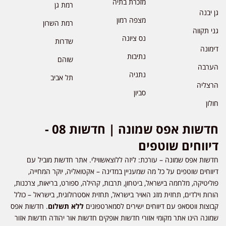
מזכרת בתיה
רמת גן
גן יבנה
מצפה רמון
רמת השרון
גני תקווה
נס ציונה
שדרות
דימונה
נתיבות
שוהם
הערבה
נתניה
תל אביב
הרצליה
סביון
חולון
חדשות אפס שמונה | חדשות 08 -
דיווחים שוטפים
חדשות אפס שמונה – עורכת: ליזה ללוצאשווילי. אתר חדשות מוביל עם
דיווחים שוטפים על כל מה שמעניין במדינה – אקטואליה, יוקר המחייה,
פוליטיקה, מלחמה בישראל, ביטחון, תרבות, קהילה, ספורט, בריאות, צרכנות,
הורות וילדים, תחזית מזג האויר בישראל, תחזית אסטרולוגית, בישראל – כולל
קבוצות ווטסאפ עם דיווחים ישירים לסמארטפונים
ללא תשלום
. חדשות אפס
שמונה הינו אתר מקומי אזורי חדשות אופקים חדשות אור יהודה חדשות אזור